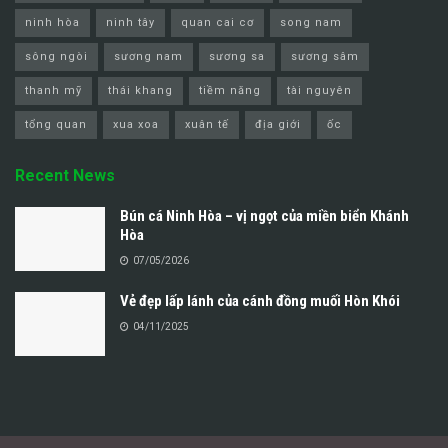
ninh hòa
ninh tây
quan cai cơ
song nam
sông ngòi
sương nam
sương sa
sương sâm
thanh mỹ
thái khang
tiềm năng
tài nguyên
tổng quan
xua xoa
xuân tế
địa giới
ốc
Recent News
Bún cá Ninh Hòa – vị ngọt của miền biển Khánh
Hòa
07/05/2026
Vẻ đẹp lấp lánh của cánh đồng muối Hòn Khói
04/11/2025