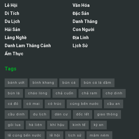
Lễ Hội
Văn Hóa
Di Tích
Đặc Sản
Du Lịch
Danh Thắng
Hải Sản
Con Người
Làng Nghề
Địa Linh
Danh Lam Thắng Cảnh
Lịch Sử
Ẩm Thực
Tags
bánh ướt
bình khang
bún cá
bún cá lá dầm
bún lá
cháo lòng
chả cuốn
chả ram
chợ dinh
cá đỏ
cô mai
cô trúc
cúng bến nước
cầu an
cầu dinh
du lịch
dân cư
dốc lết
giao thông
gỏi lua
hà liên
khí hậu
kinh tế
kỳ an
lễ cúng bến nước
lễ hội
lịch sử
mắm nêm