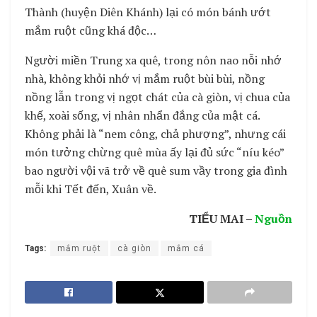
Thành (huyện Diên Khánh) lại có món bánh ướt
mắm ruột cũng khá độc…
Người miền Trung xa quê, trong nôn nao nỗi nhớ
nhà, không khỏi nhớ vị mắm ruột bùi bùi, nồng
nồng lẫn trong vị ngọt chát của cà giòn, vị chua của
khế, xoài sống, vị nhân nhẩn đắng của mật cá.
Không phải là “nem công, chả phượng”, nhưng cái
món tưởng chừng quê mùa ấy lại đủ sức “níu kéo”
bao người vội vã trở về quê sum vầy trong gia đình
mỗi khi Tết đến, Xuân về.
TIỂU MAI –
Nguồn
Tags:
mắm ruột
cà giòn
mắm cá