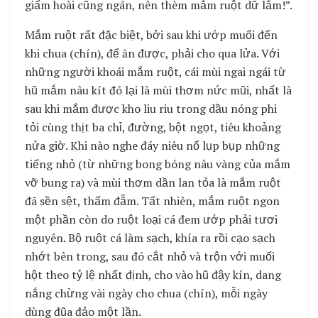
giấm hoài cũng ngán, nên thèm mắm ruột dữ lắm!”.
Mắm ruột rất đặc biệt, bởi sau khi ướp muối đến
khi chua (chín), để ăn được, phải cho qua lửa. Với
những người khoái mắm ruột, cái mùi ngai ngái từ
hũ mắm nâu kít đó lại là mùi thơm nức mũi, nhất là
sau khi mắm được kho liu riu trong dầu nóng phi
tỏi cùng thịt ba chỉ, đường, bột ngọt, tiêu khoảng
nửa giờ. Khi nào nghe đáy niêu nổ lụp bụp những
tiếng nhỏ (từ những bong bóng nâu vàng của mắm
vỡ bung ra) và mùi thơm dần lan tỏa là mắm ruột
đã sền sệt, thấm đẫm. Tất nhiên, mắm ruột ngon
một phần còn do ruột loại cá đem ướp phải tươi
nguyên. Bộ ruột cá làm sạch, khía ra rồi cạo sạch
nhớt bên trong, sau đó cắt nhỏ và trộn với muối
hột theo tỷ lệ nhất định, cho vào hũ đậy kín, dang
nắng chừng vài ngày cho chua (chín), mỗi ngày
dùng đũa đảo một lần.