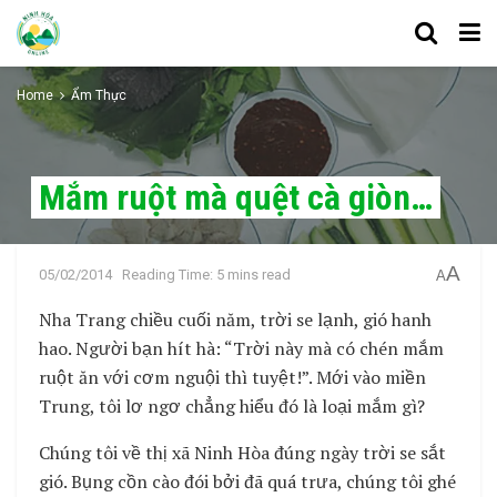
Home
Ẩm Thực
Mắm ruột mà quệt cà giòn…
A
05/02/2014
Reading Time: 5 mins read
A
Nha Trang chiều cuối năm, trời se lạnh, gió hanh
hao. Người bạn hít hà: “Trời này mà có chén mắm
ruột ăn với cơm nguội thì tuyệt!”. Mới vào miền
Trung, tôi lơ ngơ chẳng hiểu đó là loại mắm gì?
Chúng tôi về thị xã Ninh Hòa đúng ngày trời se sắt
gió. Bụng cồn cào đói bởi đã quá trưa, chúng tôi ghé