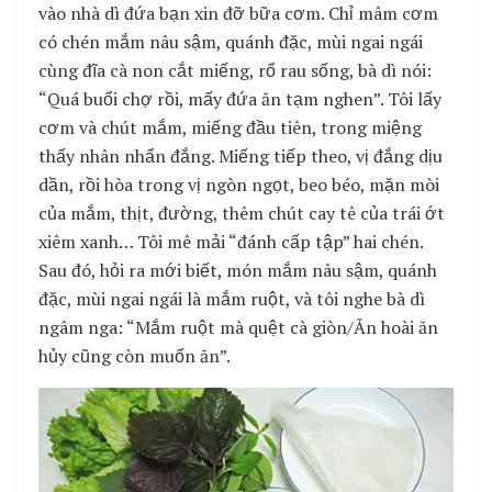
vào nhà dì đứa bạn xin đỡ bữa cơm. Chỉ mâm cơm
có chén mắm nâu sậm, quánh đặc, mùi ngai ngái
cùng đĩa cà non cắt miếng, rổ rau sống, bà dì nói:
“Quá buổi chợ rồi, mấy đứa ăn tạm nghen”. Tôi lấy
cơm và chút mắm, miếng đầu tiên, trong miệng
thấy nhân nhẩn đắng. Miếng tiếp theo, vị đắng dịu
dần, rồi hòa trong vị ngòn ngọt, beo béo, mặn mòi
của mắm, thịt, đường, thêm chút cay tê của trái ớt
xiêm xanh… Tôi mê mải “đánh cấp tập” hai chén.
Sau đó, hỏi ra mới biết, món mắm nâu sậm, quánh
đặc, mùi ngai ngái là mắm ruột, và tôi nghe bà dì
ngâm nga: “Mắm ruột mà quệt cà giòn/Ăn hoài ăn
hủy cũng còn muốn ăn”.