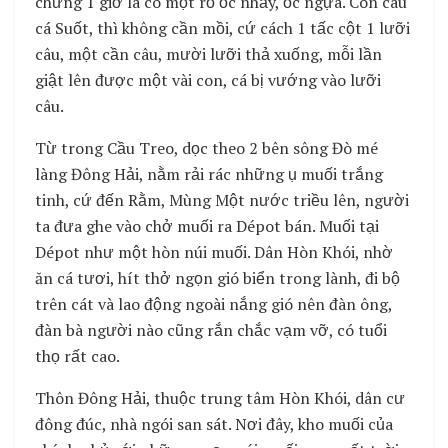
chừng 1 giờ là có một rổ ốc nhảy, ốc ngựa. Còn câu
cá Suốt, thì không cần mồi, cứ cách 1 tấc cột 1 lưỡi
câu, một cần câu, mười lưỡi thả xuống, mỗi lần
giật lên được một vài con, cá bị vướng vào lưỡi
câu.
Từ trong Cầu Treo, dọc theo 2 bên sông Đò mé
làng Đông Hải, nằm rải rác những ụ muối trắng
tinh, cứ đến Rằm, Mùng Một nước triều lên, người
ta đưa ghe vào chở muối ra Dépot bán. Muối tại
Dépot như một hòn núi muối. Dân Hòn Khói, nhờ
ăn cá tươi, hít thở ngọn gió biển trong lành, đi bộ
trên cát và lao động ngoài nắng gió nên đàn ông,
đàn bà người nào cũng rắn chắc vạm vỡ, có tuổi
thọ rất cao.
Thôn Đông Hải, thuộc trung tâm Hòn Khói, dân cư
đông đúc, nhà ngói san sát. Nơi đây, kho muối của