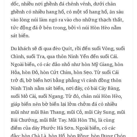
dốc, nhiều nơi ghềnh đá chênh vênh, dưới chân
ghềnh có nhiều hang hố, có một số hang hố, ăn sâu
vào lòng núi làm ngõ ra vào cho những thạch thất,
tức động đá ở bên trong, bởi vì núi Hòn Hèo nằm
sát biển.
Du khách sẽ đi qua đèo Quít, rồi đến suối Vông, suối
Chình, suối Tra, qua thôn Ninh Yển đến suối Cái.
Ngoài biển, có các đảo nhỏ như hòn Mỹ Giang, hòn
Hỏa, hòn Đỏ, hòn Cứt Chim, hòn Sẹo. Từ suối Cái
trở đi, bờ biển hơi bằng phẳng vì cánh đồng thôn
Ninh Tịnh nằm sát biển, nơi đây, có bãi Cây Bàng,
suối Mỏ Cài, suối Ngang. Từ đó, chân núi Hòn Hèo,
giáp biển nên bờ biển lại lởm chởm đá có nhiều
mũi như mũi Bàn Thang, mũi Cỏ, mũi Cây Sung, mũi
Bãi Chướng, mũi Bắt Tay. Mũi Hòn Thị, là cùng
điểm của dãy Phước Hà Sơn. Ngoài biển, có các
đảo: hòn Chà Là, hòn Hổ, hòn Rồng, hòn Đụng Chóp