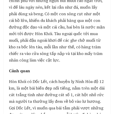
chính phủ với những ngọn núi muối cao ngất trời,
vì để lâu ngày nên, kết lại rắn như đá, muốn lấy
phải dùng xà beng. Có một con sông cụt như một
cái hồ lớn, khiến du khách phải băng qua một con
đường độc đạo và một cái cầu, hai bên là nước mặn
mới tới được Hòn Khói. Tàu ngoại quốc tới mua
muối, phải đậu ngoài khơi để các ghe chở muối từ
kho ra bốc lên tàu, mỗi lần như thế, có hàng trăm
chiếc ra vào cửa sông tấp nập và tại kho mấy trăm
nhân công làm việc cật lực.
Cảnh quan
Hòn Khói có Dốc Lết, cách huyện lỵ Ninh Hòa độ 12
km, là một bãi biển đẹp nổi tiếng, nằm trên một dãi
cát trắng tinh như đường cát số 1, cát hột nhỏ rức
mà người ta thường lấy đem về bỏ vào lư hương.
Gọi Dốc Lết, vì muốn qua bãi tắm phải vượt những