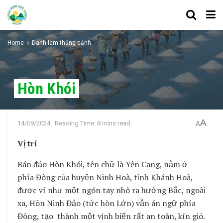
Home
Danh lam thắng cảnh
Hòn Khói
A
14/09/2024
Reading Time: 8 mins read
A
Vị trí
Bán đảo Hòn Khói, tên chữ là Yên Cang, nằm ở
phía Đông của huyện Ninh Hoà, tỉnh Khánh Hoà,
được ví như một ngón tay nhô ra hướng Bắc, ngoài
xa, Hòn Ninh Đảo (tức hòn Lớn) vẫn án ngữ phía
Đông, tạo thành một vịnh biển rất an toàn, kín gió.