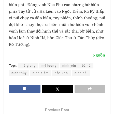
biển phía Đông vịnh Nha Phu cao nhưng bờ biển
phía Tây từ cửa Hà Liên vào Ngọc Diêm, Rù Rỳ thấp
vì núi chạy xa dần biển, tuy nhiên, thỉnh thoảng, núi
đột khởi chạy thọc ra biển khiến bờ biển vụt chênh
vênh làm thay đổi hình thể và sắc thái bờ biển, như
hòn Hoài ở Ninh Hà, hòn Giốc Thơ ở Tân Thủy (đèo
Rọ Tượng).
Nguồn
Tags:
mỹ giang
mỹ lương
ninh yển
bá hà
ninh thủy
ninh diêm
hòn khói
ninh hải
Previous Post