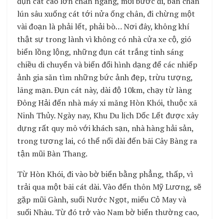
đụn cát cao lớn chắn ngang, mỗi bước đi, bàn chân
lún sâu xuống cát tới nửa ống chân, đi chừng một
vài đoạn là phải lết, phải bò… Nơi đây, không khí
thật sự trong lành vì không có nhà cửa xe cộ, gió
biển lồng lộng, những đụn cát trắng tinh sáng
chiều di chuyển và biến đổi hình dạng để các nhiếp
ảnh gia săn tìm những bức ảnh đẹp, trừu tượng,
lãng mạn. Đụn cát này, dài độ 10km, chạy từ làng
Đông Hải đến nhà máy xi măng Hòn Khói, thuộc xã
Ninh Thủy. Ngày nay, Khu Du lịch Dốc Lết được xây
dựng rất quy mô với khách sạn, nhà hàng hải sản,
trong tương lai, có thể nối dài đến bãi Cây Bàng ra
tận mũi Bàn Thang.
Từ Hòn Khói, đi vào bờ biển bằng phẳng, thấp, vì
trải qua một bãi cát dài. Vào đến thôn Mỹ Lương, sẽ
gặp mũi Gành, suối Nước Ngọt, miếu Cỏ May và
suối Nhàu. Từ đó trở vào Nam bờ biển thường cao,