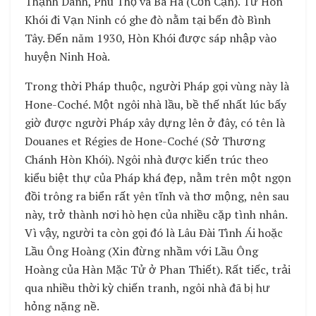
Thạnh Danh, Phú Thọ và Bá Hà (Cồn Cạn). Từ Hòn
Khói đi Vạn Ninh có ghe đò nằm tại bến đò Bình
Tây. Đến năm 1930, Hòn Khói được sáp nhập vào
huyện Ninh Hoà.
Trong thời Pháp thuộc, người Pháp gọi vùng này là
Hone-Coché. Một ngôi nhà lầu, bề thế nhất lúc bấy
giờ được người Pháp xây dựng lên ở đây, có tên là
Douanes et Régies de Hone-Coché (Sở Thương
Chánh Hòn Khói). Ngôi nhà được kiến trúc theo
kiểu biệt thự của Pháp khá đẹp, nằm trên một ngọn
đồi trông ra biển rất yên tĩnh và thơ mộng, nên sau
này, trở thành nơi hò hẹn của nhiều cặp tình nhân.
Vì vậy, người ta còn gọi đó là Lâu Ðài Tình Ái hoặc
Lầu Ông Hoàng (Xin đừng nhầm với Lầu Ông
Hoàng của Hàn Mặc Tử ở Phan Thiết). Rất tiếc, trải
qua nhiều thời kỳ chiến tranh, ngôi nhà đã bị hư
hỏng nặng nề.