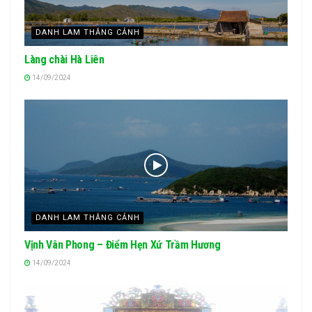
DANH LAM THẮNG CẢNH
Làng chài Hà Liên
14/09/2024
DANH LAM THẮNG CẢNH
Vịnh Vân Phong – Điểm Hẹn Xứ Trầm Hương
14/09/2024