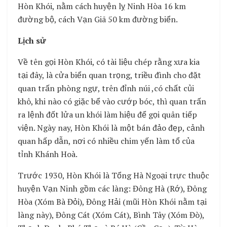
Hòn Khói, nằm cách huyện lỵ Ninh Hòa 16 km
đường bộ, cách Vạn Giã 50 km đường biển.
Lịch sử
Về tên gọi Hòn Khói, có tài liệu chép rằng xưa kia
tại đây, là cửa biển quan trọng, triều đình cho đặt
quan trấn phòng ngự, trên đỉnh núi ,có chất củi
khô, khi nào có giặc bể vào cướp bóc, thì quan trấn
ra lệnh đốt lửa un khói làm hiệu để gọi quân tiếp
viện. Ngày nay, Hòn Khói là một bán đảo đẹp, cảnh
quan hấp dẫn, nơi có nhiều chim yến làm tổ của
tỉnh Khánh Hoà.
Trước 1930, Hòn Khói là Tổng Hà Ngoại trực thuộc
huyện Vạn Ninh gồm các làng: Đông Hà (Rớ), Đông
Hòa (Xóm Bà Đỏi), Đông Hải (mũi Hòn Khói nằm tại
làng này), Đông Cát (Xóm Cát), Bình Tây (Xóm Đò),