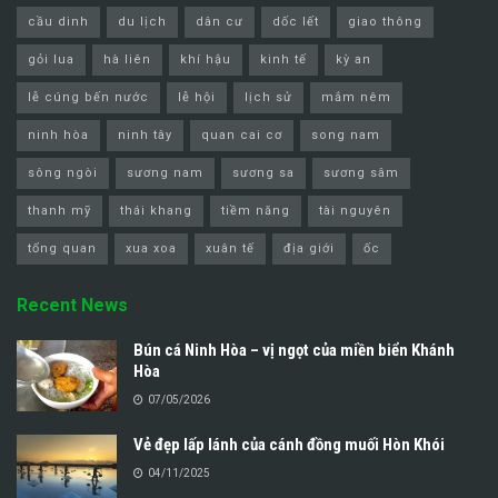
cầu dinh
du lịch
dân cư
dốc lết
giao thông
gỏi lua
hà liên
khí hậu
kinh tế
kỳ an
lễ cúng bến nước
lễ hội
lịch sử
mắm nêm
ninh hòa
ninh tây
quan cai cơ
song nam
sông ngòi
sương nam
sương sa
sương sâm
thanh mỹ
thái khang
tiềm năng
tài nguyên
tổng quan
xua xoa
xuân tế
địa giới
ốc
Recent News
Bún cá Ninh Hòa – vị ngọt của miền biển Khánh
Hòa
07/05/2026
Vẻ đẹp lấp lánh của cánh đồng muối Hòn Khói
04/11/2025