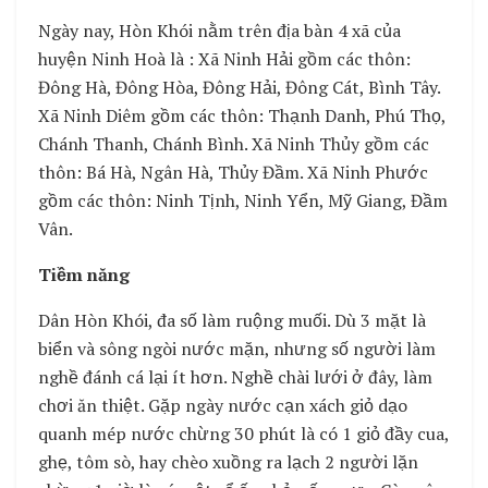
Ngày nay, Hòn Khói nằm trên địa bàn 4 xã của
huyện Ninh Hoà là : Xã Ninh Hải gồm các thôn:
Đông Hà, Đông Hòa, Đông Hải, Đông Cát, Bình Tây.
Xã Ninh Diêm gồm các thôn: Thạnh Danh, Phú Thọ,
Chánh Thanh, Chánh Bình. Xã Ninh Thủy gồm các
thôn: Bá Hà, Ngân Hà, Thủy Đầm. Xã Ninh Phước
gồm các thôn: Ninh Tịnh, Ninh Yển, Mỹ Giang, Đầm
Vân.
Tiềm năng
Dân Hòn Khói, đa số làm ruộng muối. Dù 3 mặt là
biển và sông ngòi nước mặn, nhưng số người làm
nghề đánh cá lại ít hơn. Nghề chài lưới ở đây, làm
chơi ăn thiệt. Gặp ngày nước cạn xách giỏ dạo
quanh mép nước chừng 30 phút là có 1 giỏ đầy cua,
ghẹ, tôm sò, hay chèo xuồng ra lạch 2 người lặn