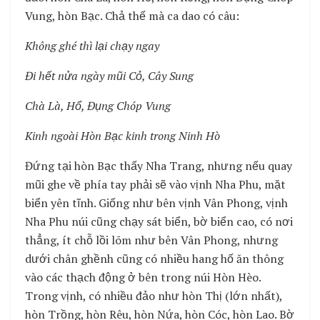
Vung, hòn Bạc. Chả thế mà ca dao có câu:
Không ghé thì lại chạy ngay
Đi hết nửa ngày mũi Cỏ, Cây Sung
Chà Là, Hổ, Đụng Chóp Vung
Kinh ngoài Hòn Bạc kinh trong Ninh Hò
Đứng tại hòn Bạc thấy Nha Trang, nhưng nếu quay
mũi ghe về phía tay phải sẽ vào vịnh Nha Phu, mặt
biển yên tĩnh. Giống như bên vịnh Vân Phong, vịnh
Nha Phu núi cũng chạy sát biển, bờ biển cao, có nơi
thẳng, ít chỗ lồi lõm như bên Vân Phong, nhưng
dưới chân ghềnh cũng có nhiều hang hố ăn thông
vào các thạch động ở bên trong núi Hòn Hèo.
Trong vịnh, có nhiều đảo như hòn Thị (lớn nhất),
hòn Trồng, hòn Rêu, hòn Nứa, hòn Cóc, hòn Lao. Bờ