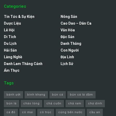
Categories
Tin Tức & Sự Kiện
Nông Sản
Dược Liệu
Cao Dao – Dân Ca
Lễ Hội
Văn Hóa
Di Tích
Đặc Sản
Du Lịch
Danh Thắng
Hải Sản
Con Người
Làng Nghề
Địa Linh
Danh Lam Thắng Cảnh
Lịch Sử
Ẩm Thực
Tags
bánh ướt
bình khang
bún cá
bún cá lá dầm
bún lá
cháo lòng
chả cuốn
chả ram
chợ dinh
cá đỏ
cô mai
cô trúc
cúng bến nước
cầu an