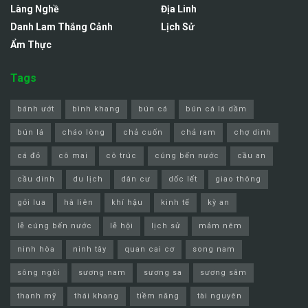
Làng Nghề
Địa Linh
Danh Lam Thắng Cảnh
Lịch Sử
Ẩm Thực
Tags
bánh ướt
bình khang
bún cá
bún cá lá dầm
bún lá
cháo lòng
chả cuốn
chả ram
chợ dinh
cá đỏ
cô mai
cô trúc
cúng bến nước
cầu an
cầu dinh
du lịch
dân cư
dốc lết
giao thông
gỏi lua
hà liên
khí hậu
kinh tế
kỳ an
lễ cúng bến nước
lễ hội
lịch sử
mắm nêm
ninh hòa
ninh tây
quan cai cơ
song nam
sông ngòi
sương nam
sương sa
sương sâm
thanh mỹ
thái khang
tiềm năng
tài nguyên