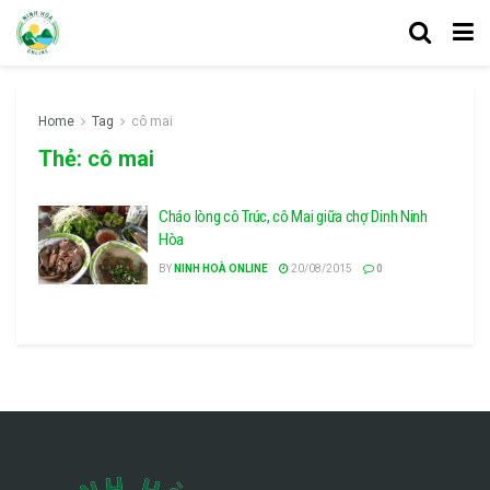
Home
Tag
cô mai
Thẻ:
cô mai
Cháo lòng cô Trúc, cô Mai giữa chợ Dinh Ninh
Hòa
BY
NINH HOÀ ONLINE
20/08/2015
0