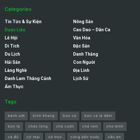
Categories
Tin Tức & Sự Kiện
Nông Sản
Dược Liệu
Cao Dao – Dân Ca
Lễ Hội
Văn Hóa
Di Tích
Đặc Sản
Du Lịch
Danh Thắng
Hải Sản
Con Người
Làng Nghề
Địa Linh
Danh Lam Thắng Cảnh
Lịch Sử
Ẩm Thực
Tags
bánh ướt
bình khang
bún cá
bún cá lá dầm
bún lá
cháo lòng
chả cuốn
chả ram
chợ dinh
cá đỏ
cô mai
cô trúc
cúng bến nước
cầu an