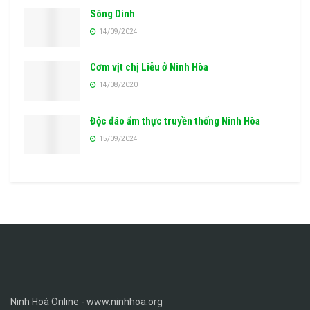
Sông Dinh
14/09/2024
Cơm vịt chị Liễu ở Ninh Hòa
14/08/2020
Độc đáo ẩm thực truyền thống Ninh Hòa
15/09/2024
Ninh Hoà Online - www.ninhhoa.org