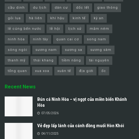
cầu dinh
du lịch
dân cư
dốc lết
giao thông
gỏi lua
hà liên
khí hậu
kinh tế
kỳ an
lễ cúng bến nước
lễ hội
lịch sử
mắm nêm
ninh hòa
ninh tây
quan cai cơ
song nam
sông ngòi
sương nam
sương sa
sương sâm
thanh mỹ
thái khang
tiềm năng
tài nguyên
tổng quan
xua xoa
xuân tế
địa giới
ốc
Recent News
Bún cá Ninh Hòa – vị ngọt của miền biển Khánh
Hòa
07/05/2026
Vẻ đẹp lấp lánh của cánh đồng muối Hòn Khói
04/11/2025