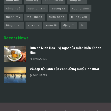
ninh hòa
ninh tây
quan cai cơ
song nam
sông ngòi
sương nam
sương sa
sương sâm
thanh mỹ
thái khang
tiềm năng
tài nguyên
tổng quan
xua xoa
xuân tế
địa giới
ốc
Recent News
Bún cá Ninh Hòa – vị ngọt của miền biển Khánh
Hòa
07/05/2026
Vẻ đẹp lấp lánh của cánh đồng muối Hòn Khói
04/11/2025