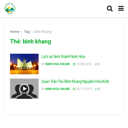
Home
Tag
bình khang
Thẻ:
bình khang
Lịch sử hình thành Ninh Hòa
BY
NINH HOÀ ONLINE
13/08/2015
0
Quan Trấn Thủ Bình Khang Nguyễn Hữu Kính
BY
NINH HOÀ ONLINE
29/11/2013
0