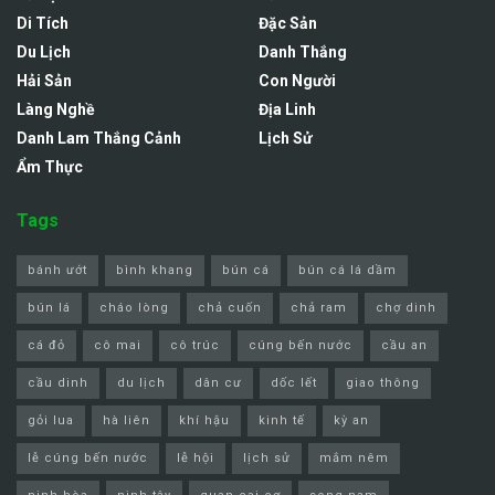
Di Tích
Đặc Sản
Du Lịch
Danh Thắng
Hải Sản
Con Người
Làng Nghề
Địa Linh
Danh Lam Thắng Cảnh
Lịch Sử
Ẩm Thực
Tags
bánh ướt
bình khang
bún cá
bún cá lá dầm
bún lá
cháo lòng
chả cuốn
chả ram
chợ dinh
cá đỏ
cô mai
cô trúc
cúng bến nước
cầu an
cầu dinh
du lịch
dân cư
dốc lết
giao thông
gỏi lua
hà liên
khí hậu
kinh tế
kỳ an
lễ cúng bến nước
lễ hội
lịch sử
mắm nêm