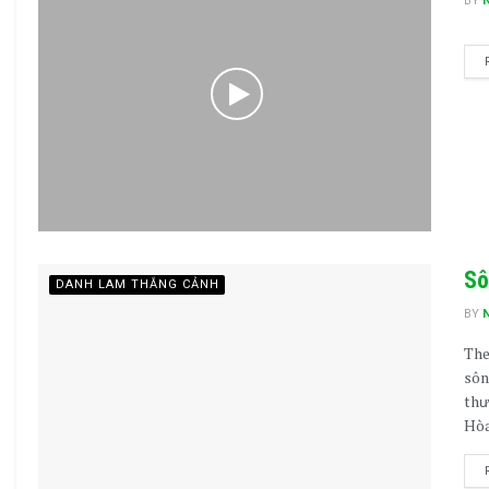
BY
Sô
DANH LAM THẮNG CẢNH
BY
The
sôn
thư
Hòa