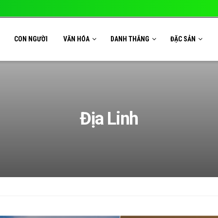
CON NGƯỜI
VĂN HÓA
DANH THẮNG
ĐẶC SẢN
Địa Linh