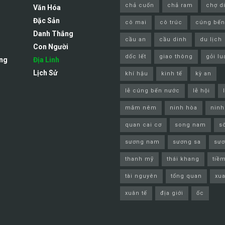
chả cuốn
chả ram
chợ d
Văn Hóa
Đặc Sản
cô mai
cô trúc
cúng bến
Danh Thắng
cầu an
cầu dinh
du lịch
Con Người
dốc lết
giao thông
gỏi lu
ng
Địa Linh
Lịch Sử
khí hậu
kinh tế
kỳ an
lễ cúng bến nước
lễ hội
mắm nêm
ninh hòa
ninh
quan cai cơ
song nam
s
sương nam
sương sa
sư
thanh mỹ
thái khang
tiề
tài nguyên
tổng quan
xua
xuân tế
địa giới
ốc