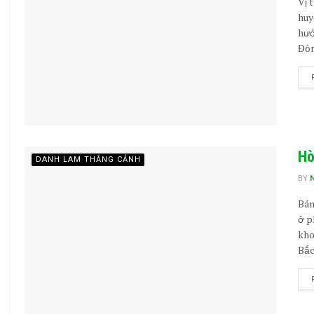
Vị 
huy
hướ
Đôn
Hò
DANH LAM THẮNG CẢNH
BY
Bán
ở p
kho
Bắc