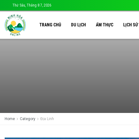
Thứ Sáu, Tháng 8 7, 2026
TRANG CHỦ
DU LỊCH
ẨM THỰC
LỊCH SỬ
Home
Category
Địa Linh