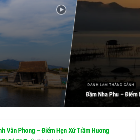
DANH LAM THẮNG CẢNH
Đầm Nha Phu – Điểm 
nh Vân Phong – Điểm Hẹn Xứ Trầm Hương