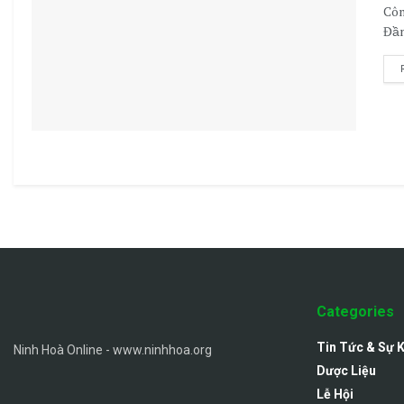
Côn
Đầm
Categories
Tin Tức & Sự 
Ninh Hoà Online - www.ninhhoa.org
Dược Liệu
Lễ Hội