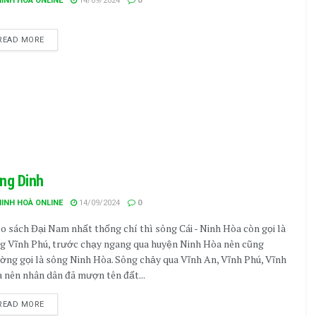
NINH HOÀ ONLINE
14/09/2024
0
READ MORE
ng Dinh
NINH HOÀ ONLINE
14/09/2024
0
o sách Đại Nam nhất thống chí thì sông Cái - Ninh Hòa còn gọi là
g Vĩnh Phú, trước chạy ngang qua huyện Ninh Hòa nên cũng
ờng gọi là sông Ninh Hòa. Sông chảy qua Vĩnh An, Vĩnh Phú, Vĩnh
 nên nhân dân đã mượn tên đất...
READ MORE