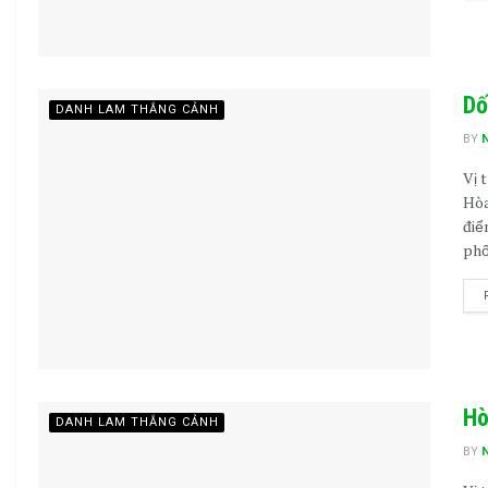
Dố
DANH LAM THẮNG CẢNH
BY
Vị 
Hòa
điể
phố
Hò
DANH LAM THẮNG CẢNH
BY