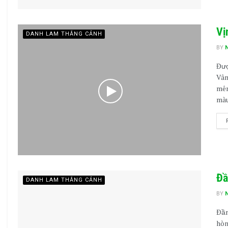
Vị
DANH LAM THẮNG CẢNH
BY
Đượ
Vân
mên
màu
Đầ
DANH LAM THẮNG CẢNH
BY
Ðầm
hòn