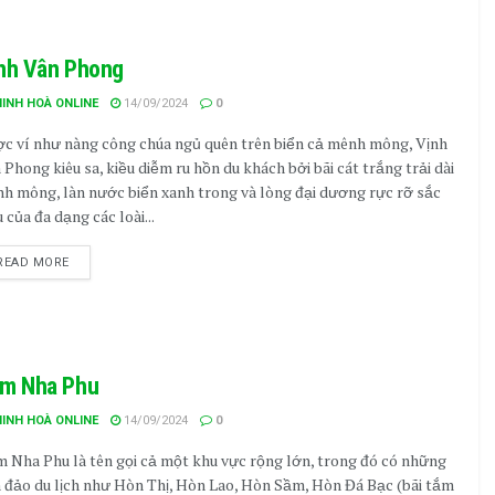
nh Vân Phong
NINH HOÀ ONLINE
14/09/2024
0
c ví như nàng công chúa ngủ quên trên biển cả mênh mông, Vịnh
 Phong kiêu sa, kiều diễm ru hồn du khách bởi bãi cát trắng trải dài
h mông, làn nước biển xanh trong và lòng đại dương rực rỡ sắc
 của đa dạng các loài...
READ MORE
m Nha Phu
NINH HOÀ ONLINE
14/09/2024
0
 Nha Phu là tên gọi cả một khu vực rộng lớn, trong đó có những
 đảo du lịch như Hòn Thị, Hòn Lao, Hòn Sầm, Hòn Đá Bạc (bãi tắm