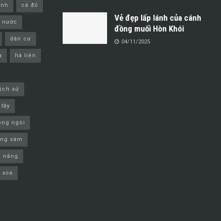
inh
cá đỏ
Vẻ đẹp lấp lánh của cánh
 nước
đồng muối Hòn Khói
dân cư
04/11/2025
a
hà liên
lịch sử
 tây
ông ngòi
ơng sâm
m năng
 xoa