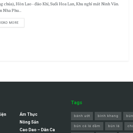
g chúa), Hòn Lao - đảo Khỉ, Suối Hoa Lan, Khu nghỉ mát Ninh Vân.
 Nha Phu...
READ MORE
Tags
Kiện
Ẩm Thực
bánh ướt
bình khang
bún
Nông Sản
bún cá lá dầm
bún lá
ch
Cao Dao – Dân Ca