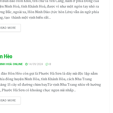
tríBán đảo Hòn Khói, tên chữ là Yên Cang, nằm ở phía Đông của
ện Ninh Hoà, tỉnh Khánh Hoà, được ví như một ngón tay nhô ra
ng Bắc, ngoài xa, Hòn Ninh Đảo (tức hòn Lớn) vẫn án ngữ phía
g, tạo thành một vịnh biển rất...
READ MORE
n Hèo
NINH HOÀ ONLINE
14/09/2024
0
 đảo Hòn Hèo còn gọi là Phước Hà Sơn là dãy núi độc lập nằm
hía đông huyện Ninh Hòa, tỉnh Khánh Hòa, cách Nha Trang
ảng 15 cây số đường chim bay.Từ vịnh Nha Trang nhìn về hướng
, Phước Hà Sơn có khoảng chục ngọn núi nhấp...
READ MORE