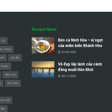
Recent News
Bún cá Ninh Hòa – vị ngọt
 cá
của miền biển Khánh Hòa
áo lòng
07/05/2026
inh
cá đỏ
Vẻ đẹp lấp lánh của cánh
 nước
đồng muối Hòn Khói
dân cư
04/11/2025
a
hà liên
lịch sử
 tây