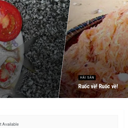
HẢI SẢN
Ruốc về! Ruốc về!
 Available