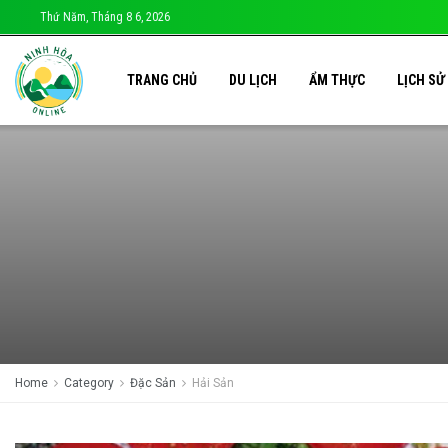
Thứ Năm, Tháng 8 6, 2026
TRANG CHỦ
DU LỊCH
ẨM THỰC
LỊCH SỬ
Home
Category
Đặc Sản
Hải Sản