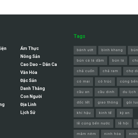
Tags
Kiện
Ẩm Thực
bánh ướt
bình khang
bún
Nông Sản
bún cá lá dầm
bún lá
ch
Cao Dao – Dân Ca
chả cuốn
chả ram
chợ d
Văn Hóa
Đặc Sản
cô mai
cô trúc
cúng bến
Danh Thắng
cầu an
cầu dinh
du lịch
Con Người
dốc lết
giao thông
gỏi lu
ng
Địa Linh
Lịch Sử
khí hậu
kinh tế
kỳ an
lễ cúng bến nước
lễ hội
mắm nêm
ninh hòa
ninh