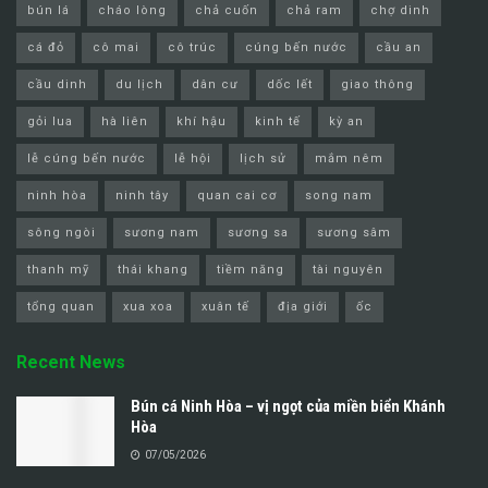
bún lá
cháo lòng
chả cuốn
chả ram
chợ dinh
cá đỏ
cô mai
cô trúc
cúng bến nước
cầu an
cầu dinh
du lịch
dân cư
dốc lết
giao thông
gỏi lua
hà liên
khí hậu
kinh tế
kỳ an
lễ cúng bến nước
lễ hội
lịch sử
mắm nêm
ninh hòa
ninh tây
quan cai cơ
song nam
sông ngòi
sương nam
sương sa
sương sâm
thanh mỹ
thái khang
tiềm năng
tài nguyên
tổng quan
xua xoa
xuân tế
địa giới
ốc
Recent News
Bún cá Ninh Hòa – vị ngọt của miền biển Khánh
Hòa
07/05/2026