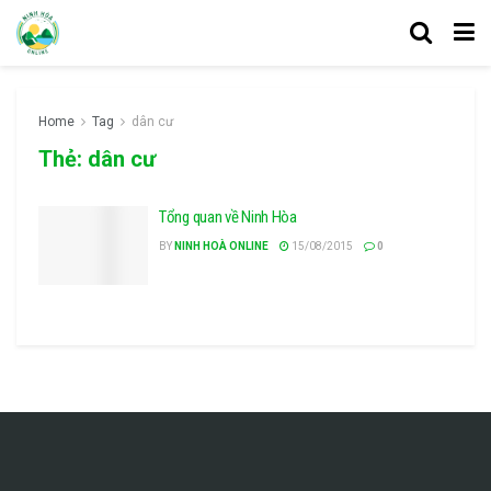
Home
Tag
dân cư
Thẻ:
dân cư
Tổng quan về Ninh Hòa
BY
NINH HOÀ ONLINE
15/08/2015
0