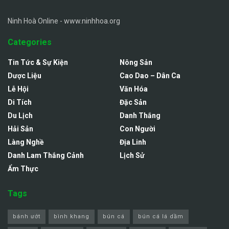
Ninh Hoà Online - www.ninhhoa.org
Categories
Tin Tức & Sự Kiện
Nông Sản
Dược Liệu
Cao Dao – Dân Ca
Lễ Hội
Văn Hóa
Di Tích
Đặc Sản
Du Lịch
Danh Thắng
Hải Sản
Con Người
Làng Nghề
Địa Linh
Danh Lam Thắng Cảnh
Lịch Sử
Ẩm Thực
Tags
bánh ướt
bình khang
bún cá
bún cá lá dầm