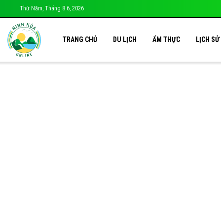
Thứ Năm, Tháng 8 6, 2026
TRANG CHỦ
DU LỊCH
ẨM THỰC
LỊCH SỬ