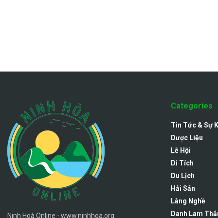
Categories
Tin Tức & Sự 
Dược Liệu
Lễ Hội
Di Tích
Du Lịch
Hải Sản
Làng Nghề
Danh Lam Thắ
Ninh Hoà Online - www.ninhhoa.org