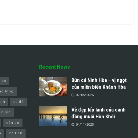
Recent News
Bún cá Ninh Hòa – vị ngọt
 cá
của miền biển Khánh Hòa
áo lòng
07/05/2026
inh
cá đỏ
Vẻ đẹp lấp lánh của cánh
 nước
đồng muối Hòn Khói
dân cư
04/11/2025
a
hà liên