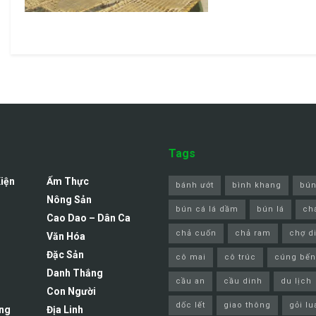
Tags
Kiện
Ẩm Thực
bánh ướt
bình khang
bún
Nông Sản
bún cá lá dầm
bún lá
ch
Cao Dao – Dân Ca
chả cuốn
chả ram
chợ d
Văn Hóa
Đặc Sản
cô mai
cô trúc
cúng bến
Danh Thắng
cầu an
cầu dinh
du lịch
Con Người
dốc lết
giao thông
gỏi lu
ng
Địa Linh