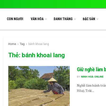
CON NGƯỜI
VĂN HÓA
DANH THẮNG
ĐẶC SẢN
Home
Tag
bánh khoai lang
Thẻ:
bánh khoai lang
Giữ nghề làm b
BY
NINH HOÀ ONLINE
Nghề làm bánh tráng
Hòa). Trải ...