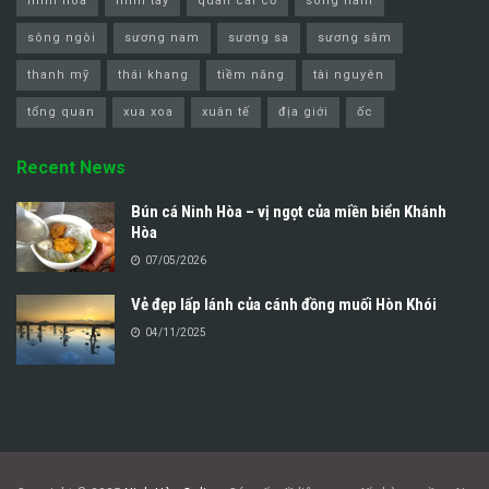
ninh hòa
ninh tây
quan cai cơ
song nam
sông ngòi
sương nam
sương sa
sương sâm
thanh mỹ
thái khang
tiềm năng
tài nguyên
tổng quan
xua xoa
xuân tế
địa giới
ốc
Recent News
Bún cá Ninh Hòa – vị ngọt của miền biển Khánh
Hòa
07/05/2026
Vẻ đẹp lấp lánh của cánh đồng muối Hòn Khói
04/11/2025