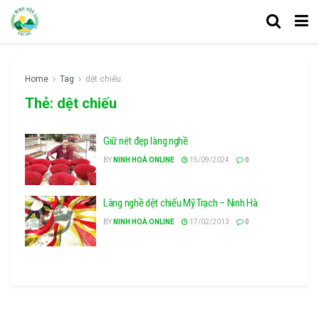
Home
Tag
dệt chiếu
Thẻ:
dệt chiếu
Giữ nét đẹp làng nghề
BY
NINH HOÀ ONLINE
15/09/2024
0
Làng nghề dệt chiếu Mỹ Trạch – Ninh Hà
BY
NINH HOÀ ONLINE
17/02/2013
0