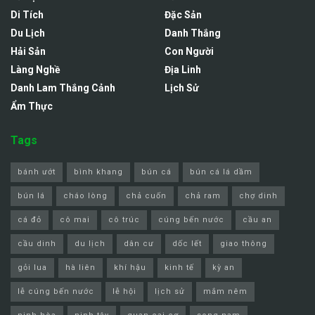
Di Tích
Đặc Sản
Du Lịch
Danh Thắng
Hải Sản
Con Người
Làng Nghề
Địa Linh
Danh Lam Thắng Cảnh
Lịch Sử
Ẩm Thực
Tags
bánh ướt
bình khang
bún cá
bún cá lá dầm
bún lá
cháo lòng
chả cuốn
chả ram
chợ dinh
cá đỏ
cô mai
cô trúc
cúng bến nước
cầu an
cầu dinh
du lịch
dân cư
dốc lết
giao thông
gỏi lua
hà liên
khí hậu
kinh tế
kỳ an
lễ cúng bến nước
lễ hội
lịch sử
mắm nêm