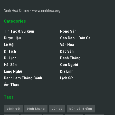
Ninh Hoà Online - www.ninhhoa.org
Categories
Tin Tức & Sự Kiện
Nông Sản
Dược Liệu
Cao Dao – Dân Ca
Lễ Hội
Văn Hóa
Di Tích
Đặc Sản
Du Lịch
Danh Thắng
Hải Sản
Con Người
Làng Nghề
Địa Linh
Danh Lam Thắng Cảnh
Lịch Sử
Ẩm Thực
Tags
bánh ướt
bình khang
bún cá
bún cá lá dầm