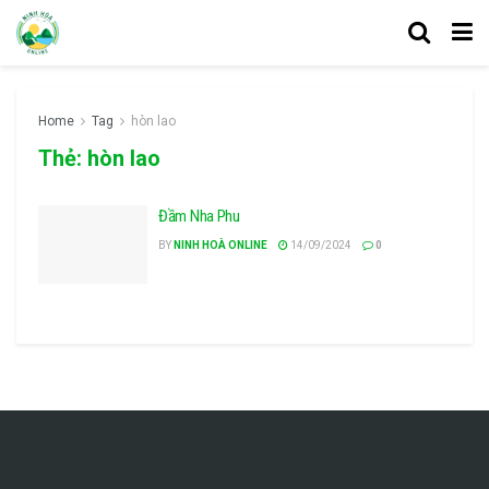
Home
Tag
hòn lao
Thẻ:
hòn lao
Đầm Nha Phu
BY
NINH HOÀ ONLINE
14/09/2024
0