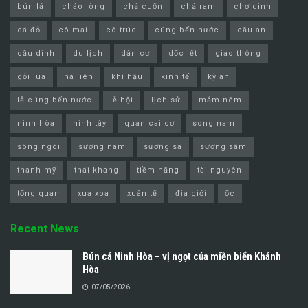
bún lá
cháo lòng
chả cuốn
chả ram
chợ dinh
cá đỏ
cô mai
cô trúc
cúng bến nước
cầu an
cầu dinh
du lịch
dân cư
dốc lết
giao thông
gỏi lua
hà liên
khí hậu
kinh tế
kỳ an
lễ cúng bến nước
lễ hội
lịch sử
mắm nêm
ninh hòa
ninh tây
quan cai cơ
song nam
sông ngòi
sương nam
sương sa
sương sâm
thanh mỹ
thái khang
tiềm năng
tài nguyên
tổng quan
xua xoa
xuân tế
địa giới
ốc
Recent News
Bún cá Ninh Hòa – vị ngọt của miền biển Khánh
Hòa
07/05/2026