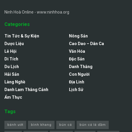
Ninh Hoà Online - www.ninhhoa.org
Categories
Tin Tức & Sự Kiện
Nông Sản
Dược Liệu
Cao Dao – Dân Ca
Lễ Hội
Văn Hóa
Di Tích
Đặc Sản
Du Lịch
Danh Thắng
Hải Sản
Con Người
Làng Nghề
Địa Linh
Danh Lam Thắng Cảnh
Lịch Sử
Ẩm Thực
Tags
bánh ướt
bình khang
bún cá
bún cá lá dầm