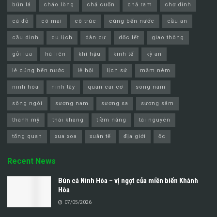
bún lá
cháo lòng
chả cuốn
chả ram
chợ dinh
cá đỏ
cô mai
cô trúc
cúng bến nước
cầu an
cầu dinh
du lịch
dân cư
dốc lết
giao thông
gỏi lua
hà liên
khí hậu
kinh tế
kỳ an
lễ cúng bến nước
lễ hội
lịch sử
mắm nêm
ninh hòa
ninh tây
quan cai cơ
song nam
sông ngòi
sương nam
sương sa
sương sâm
thanh mỹ
thái khang
tiềm năng
tài nguyên
tổng quan
xua xoa
xuân tế
địa giới
ốc
Recent News
Bún cá Ninh Hòa – vị ngọt của miền biển Khánh
Hòa
07/05/2026