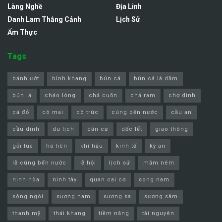
Làng Nghề
Địa Linh
Danh Lam Thắng Cảnh
Lịch Sử
Ẩm Thực
Tags
bánh ướt
bình khang
bún cá
bún cá lá dầm
bún lá
cháo lòng
chả cuốn
chả ram
chợ dinh
cá đỏ
cô mai
cô trúc
cúng bến nước
cầu an
cầu dinh
du lịch
dân cư
dốc lết
giao thông
gỏi lua
hà liên
khí hậu
kinh tế
kỳ an
lễ cúng bến nước
lễ hội
lịch sử
mắm nêm
ninh hòa
ninh tây
quan cai cơ
song nam
sông ngòi
sương nam
sương sa
sương sâm
thanh mỹ
thái khang
tiềm năng
tài nguyên