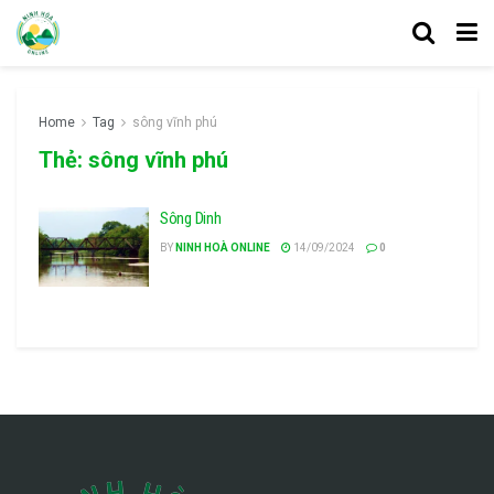
Home
Tag
sông vĩnh phú
Thẻ:
sông vĩnh phú
Sông Dinh
BY
NINH HOÀ ONLINE
14/09/2024
0