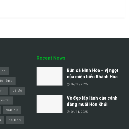
Recent News
Bún cá Ninh Hòa – vị ngọt
 cá
của miền biển Khánh Hòa
áo lòng
07/05/2026
inh
cá đỏ
Vẻ đẹp lấp lánh của cánh
 nước
đồng muối Hòn Khói
dân cư
04/11/2025
a
hà liên