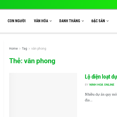
CON NGƯỜI
VĂN HÓA
DANH THẮNG
ĐẶC SẢN
Home
Tag
vân phong
Thẻ:
vân phong
Lộ diện loạt d
BY
NINH HOÀ ONLINE
Nhiều dự án quy mô
địa ...