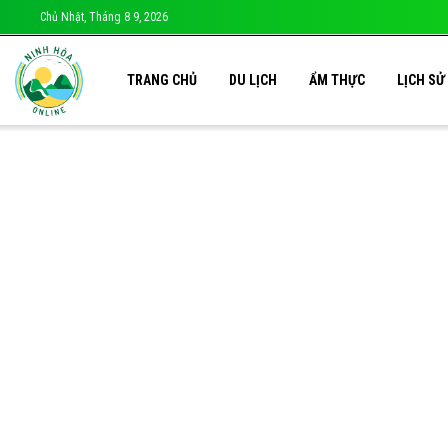
Chủ Nhật, Tháng 8 9, 2026
TRANG CHỦ
DU LỊCH
ẨM THỰC
LỊCH SỬ