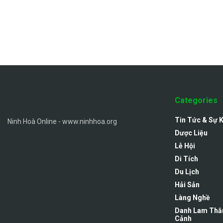
Categories
Tin Tức & Sự 
Ninh Hoà Online - www.ninhhoa.org
Dược Liệu
Lễ Hội
Di Tích
Du Lịch
Hải Sản
Làng Nghề
Danh Lam Thắ
Cảnh