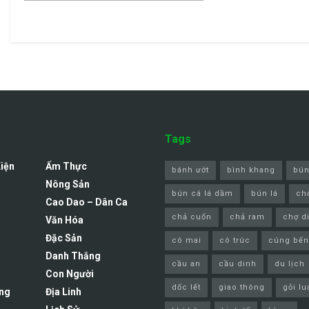
Tags
Kiện
Ẩm Thực
bánh ướt
bình khang
bún
Nông Sản
bún cá lá dầm
bún lá
ch
Cao Dao – Dân Ca
chả cuốn
chả ram
chợ d
Văn Hóa
Đặc Sản
cô mai
cô trúc
cúng bến
Danh Thắng
cầu an
cầu dinh
du lịch
Con Người
dốc lết
giao thông
gỏi lu
ng
Địa Linh