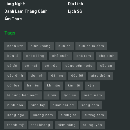
Làng Nghề
Địa Linh
Danh Lam Thắng Cảnh
Lịch Sử
Ẩm Thực
Tags
bánh ướt
bình khang
bún cá
bún cá lá dầm
bún lá
cháo lòng
chả cuốn
chả ram
chợ dinh
cá đỏ
cô mai
cô trúc
cúng bến nước
cầu an
cầu dinh
du lịch
dân cư
dốc lết
giao thông
gỏi lua
hà liên
khí hậu
kinh tế
kỳ an
lễ cúng bến nước
lễ hội
lịch sử
mắm nêm
ninh hòa
ninh tây
quan cai cơ
song nam
sông ngòi
sương nam
sương sa
sương sâm
thanh mỹ
thái khang
tiềm năng
tài nguyên