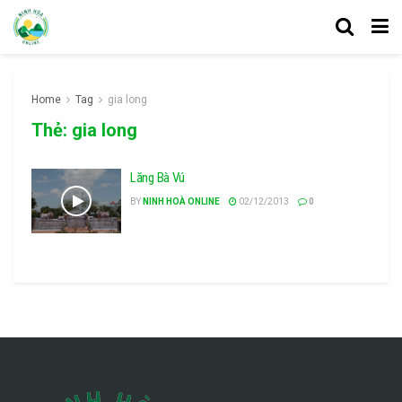
Home
Tag
gia long
Thẻ:
gia long
Lăng Bà Vú
BY
NINH HOÀ ONLINE
02/12/2013
0