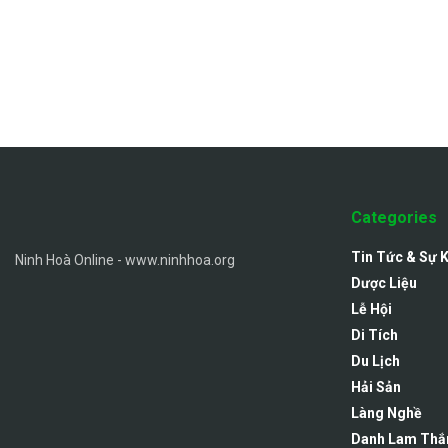
Categories
Tin Tức & Sự 
Ninh Hoà Online - www.ninhhoa.org
Dược Liệu
Lễ Hội
Di Tích
Du Lịch
Hải Sản
Làng Nghề
Danh Lam Thắ