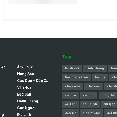
Tags
Kiện
Ẩm Thực
bánh ướt
bình khang
bún
Nông Sản
bún cá lá dầm
bún lá
ch
Cao Dao – Dân Ca
chả cuốn
chả ram
chợ d
Văn Hóa
Đặc Sản
cô mai
cô trúc
cúng bến
Danh Thắng
cầu an
cầu dinh
du lịch
Con Người
dốc lết
giao thông
gỏi lu
ng
Địa Linh