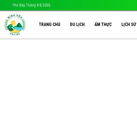
Thứ Bảy, Tháng 8 8, 2026
TRANG CHỦ
DU LỊCH
ẨM THỰC
LỊCH SỬ