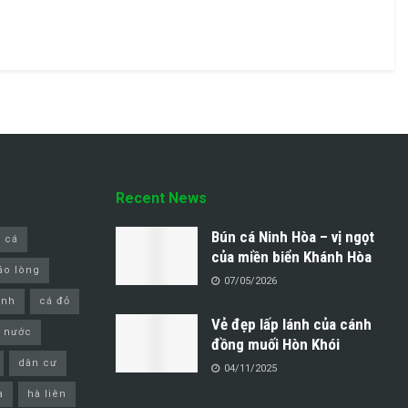
Recent News
Bún cá Ninh Hòa – vị ngọt
 cá
của miền biển Khánh Hòa
áo lòng
07/05/2026
inh
cá đỏ
Vẻ đẹp lấp lánh của cánh
 nước
đồng muối Hòn Khói
dân cư
04/11/2025
a
hà liên