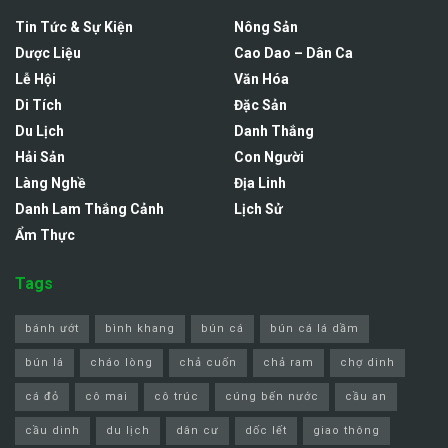
Tin Tức & Sự Kiện
Nông Sản
Dược Liệu
Cao Dao – Dân Ca
Lễ Hội
Văn Hóa
Di Tích
Đặc Sản
Du Lịch
Danh Thắng
Hải Sản
Con Người
Làng Nghề
Địa Linh
Danh Lam Thắng Cảnh
Lịch Sử
Ẩm Thực
Tags
bánh ướt
bình khang
bún cá
bún cá lá dầm
bún lá
cháo lòng
chả cuốn
chả ram
chợ dinh
cá đỏ
cô mai
cô trúc
cúng bến nước
cầu an
cầu dinh
du lịch
dân cư
dốc lết
giao thông