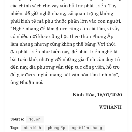
các chính sách cho vay vốn hỗ trợ phát triển. Tuy
nhiên, để giữ nghề nhang, cái quan trọng không
phải kinh tế mà phụ thuộc phần lớn vào con người.
“Nghề nhang để làm được cũng cần cái tâm, vì vậy,
có nhiều nơi khác cũng học theo thôn Phong Ấp
làm nhang nhưng cũng không thể bằng. Với thời
đại phát triển như hiện nay, để phát triển nghề là
bài toán khó, nhưng với những gia đình còn duy trì
đến nay, địa phương vẫn tiếp tục động viên, hỗ trợ
để giữ được nghề mang nét văn hóa tâm linh này”,
ông Nhuận nói.
Ninh Hòa, 16/01/2020
V.THÀNH
Source:
Nguồn
Tags:
ninh bình
phong ấp
nghề làm nhang