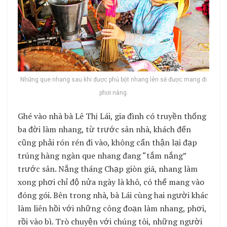
Những que nhang sau khi được phủ bột nhang lên sẽ được mang đi
phơi nắng.
Ghé vào nhà bà Lê Thị Lái, gia đình có truyền thống
ba đời làm nhang, từ trước sân nhà, khách đến
cũng phải rón rén đi vào, không cẩn thận lại đạp
trúng hàng ngàn que nhang đang “tắm nắng”
trước sân. Nắng tháng Chạp giòn giã, nhang làm
xong phơi chỉ độ nửa ngày là khô, có thể mang vào
đóng gói. Bên trong nhà, bà Lái cùng hai người khác
làm liên hồi với những công đoạn làm nhang, phơi,
rồi vào bì. Trò chuyện với chúng tôi, những người