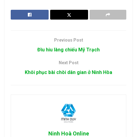
Previous Post
Đìu hiu làng chiếu Mỹ Trạch
Next Post
Khôi phục bài chòi dân gian ở Ninh Hòa
Ninh Hoà Online