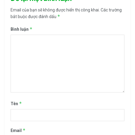
Email của bạn sẽ không được hiển thị công khai.
Các trường
*
bắt buộc được đánh dấu
*
Bình luận
*
Tên
*
Email