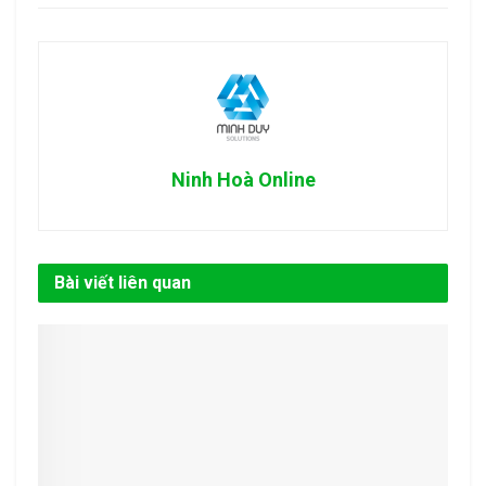
Ninh Hoà Online
Bài viết liên quan