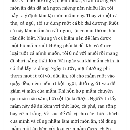
nữa. Vì nhớ hương vị quen thuộc, vì ấn tượng với
món ăn dân dã mà ngon miệng nên nhiều lần tôi
nảy ra ý định làm lại món mắm này. Thay vì ruột cá
thu, cá ngừ, tôi sử dụng ruột cá bò dại dương. Ruột
cá này làm mắm ăn rất ngon, lại có mùi thơm, bùi
rất đặc biệt. Nhưng vì cá hiếm nên để làm được
một hũ mắm ruột không phải là dễ. Khi có được
loại ruột cá mình muốn, tôi ủ nó với muối rồi mang
đi phơi nắng thật lớn. Vài ngày sau khi mắm chín là
có thể lấy ra dùng. Ngày trước, mẹ thường phi
thơm một ít tỏi với dầu ăn, rồi cho mắm ruột vào
quậy đều, nêm nếm ít bột ngọt, đường, ớt vào để
giảm vị mặn của mắm. Khi hỗn hợp mắm chuyển
qua màu nâu sẫm, hơi sệt lại là được. Người ta lấy
mắm này để ăn kèm với thịt luộc, cà phá, rau sống
hay cơm trắng. Về sau, để đổi vị cho các thực khách
của mình và cũng nhằm làm mới món ăn, tôi dùng
mắm ruột ăn kèm với loại cơm nắm được chiên