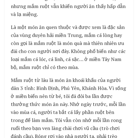
nhưng mắm ruột vẫn khiến người ăn thấy hấp dẫn
và lạ miệng.
Là một món ăn quen thuộc và được xem là đặc sản
của vùng duyên hải miền Trung, mắm cá lòng hay
còn gọi là mắm ruột là món quà mà thiên nhiên ưu
đãi cho con người nơi đây. Không phổ biến như các
loại mắm cá lóc, cá linh, cá sặc… ở miền Tây Nam
bộ, mắm ruột chỉ có theo mùa.
Mắm ruột từ lâu là món ăn khoái khẩu của người
dân 3 tỉnh: Bình Định, Phú Yên, Khánh Hòa. Vì sống
ở miền biển nên từ bé, tôi đã đôi ba lần được
thưởng thức món ăn này. Nhớ ngày trước, mỗi lần
vào mùa cá, người ta bắt cá lấy phần ruột bên
trong để làm mắm. Tôi vẫn còn nhớ mỗi lần rong
ruổi theo bạn ven làng chài chơi vũ cầu (trò chơi
đánh cầu). Bóng rơi vào nhà người ta, phải trèo