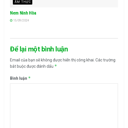
ẨM THỰC
Nem Ninh Hòa
15/09/2024
Để lại một bình luận
Email của bạn sẽ không được hiển thị công khai.
Các trường
*
bắt buộc được đánh dấu
*
Bình luận