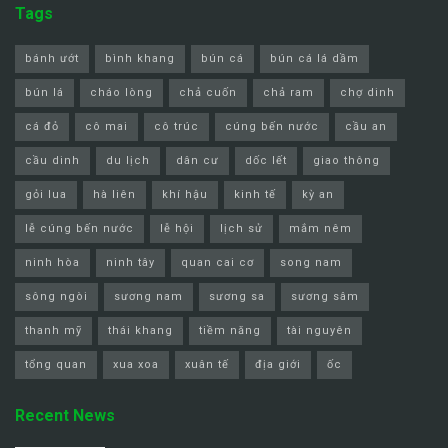
Tags
bánh ướt
bình khang
bún cá
bún cá lá dầm
bún lá
cháo lòng
chả cuốn
chả ram
chợ dinh
cá đỏ
cô mai
cô trúc
cúng bến nước
cầu an
cầu dinh
du lịch
dân cư
dốc lết
giao thông
gỏi lua
hà liên
khí hậu
kinh tế
kỳ an
lễ cúng bến nước
lễ hội
lịch sử
mắm nêm
ninh hòa
ninh tây
quan cai cơ
song nam
sông ngòi
sương nam
sương sa
sương sâm
thanh mỹ
thái khang
tiềm năng
tài nguyên
tổng quan
xua xoa
xuân tế
địa giới
ốc
Recent News