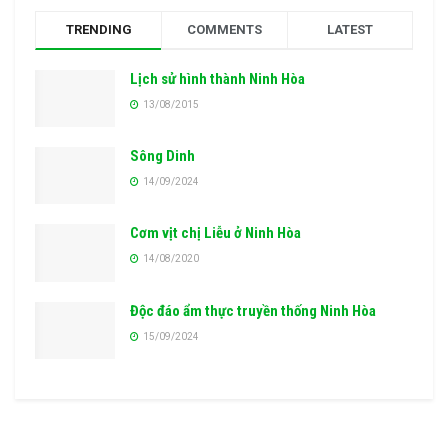
TRENDING
COMMENTS
LATEST
Lịch sử hình thành Ninh Hòa
13/08/2015
Sông Dinh
14/09/2024
Cơm vịt chị Liễu ở Ninh Hòa
14/08/2020
Độc đáo ẩm thực truyền thống Ninh Hòa
15/09/2024