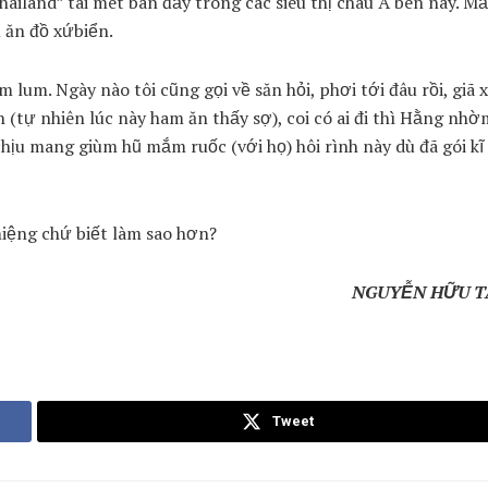
iland” tái mét bán đầy trong các siêu thị châu Á bên này. M
m ăn đồ xứbiển.
lum. Ngày nào tôi cũng gọi về săn hỏi, phơi tới đâu rồi, giã 
(tự nhiên lúc này ham ăn thấy sợ), coi có ai đi thì Hằng nh
chịu mang giùm hũ mắm ruốc (với họ) hôi rình này dù đã gói k
miệng chứ biết làm sao hơn?
NGUYỄN HỮU T
Tweet