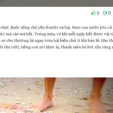
0
0
chút. Ruốc sống chủ yếu ởnước xà hai, theo con nước kéo cả 
c mà cào mà bắt. Trúng mùa, có khi mỗi ngày bắt được vài t
é cho thương lái ngay trên bãi biển chứ ít khi bán lẻ. Ghe t
bới rần trời, tiếng con nít khóc la, thanh niên hò hét rộn ràng