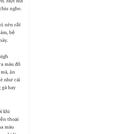
n. Một hồi
chịu nghe.
ì nên rất
mâm, bẻ
này.
high
 ra màu đỏ
 mà, ăn
è như cái
g gà hay
i khi
iện thoại
ha màu