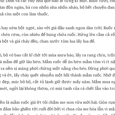
 chợ Dinh và các chợ nhà quê bán lẻ từng kí một. Ruốc tươi, c
răm đồn ngàn, bà con nhốn nha nhốn nháo, bỏ hết chuyện đang
hả còn một con làm thuốc.
 hay nêm bột ngọt, xào với giá đậu xanh ngon dàn trời. Ruốc
 chén cơm, còn nhiêu để bụng chứa ruốc. Hứng lên cầm cả r
a bột và giá cháy đều, chan nước tôm lua lấy lua để.
, bỏ vô bao cất kĩ chờ tới mùa mưa bão, lấy ra rang chín, trộ
ã mắm để giữ lâu hơn. Mắm ruốc dễ ăn hơn mắm tôm vì ít nặ
h ra nền xi măng phơi chừng một nắng cho héo. Đừng phơi qu
 và ớt, lấy chày quết nhuyễn một hồi thành mắm ruốc. Nhớ đ
t đẹp, múc bỏ hũ, cất tủ lạnh giữ được mấy năm. Mắm mua n
mét, ngửi lại không thơm, có mùi tanh của cá chết lẫn vào tr
iền là mắm ruốc giã ớt tỏi chấm me non vừa mới hái. Giòn rụm
n đảm bảo ghiền tới cuối đời bởi vị chua của me hòa lẫn vị mặ