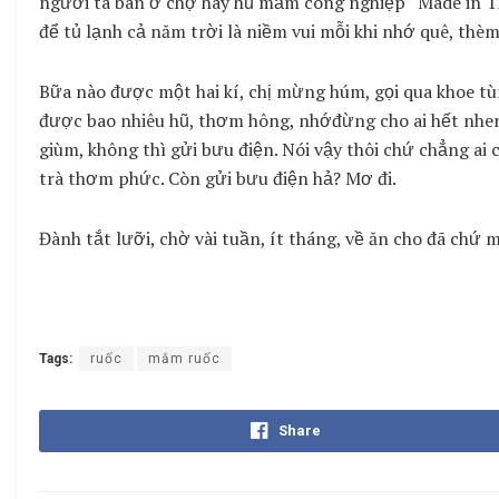
người ta bán ở chợ hay hũ mắm công nghiệp “Made in Tha
để tủ lạnh cả năm trời là niềm vui mỗi khi nhớ quê, thè
Bữa nào được một hai kí, chị mừng húm, gọi qua khoe tùm 
được bao nhiêu hũ, thơm hông, nhớđừng cho ai hết nhen 
giùm, không thì gửi bưu điện. Nói vậy thôi chứ chẳng ai 
trà thơm phức. Còn gửi bưu điện hả? Mơ đi.
Đành tắt lưỡi, chờ vài tuần, ít tháng, về ăn cho đã chứ 
Tags:
ruốc
mắm ruốc
Share