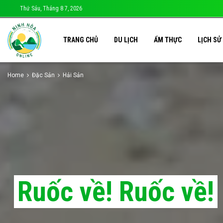
Thứ Sáu, Tháng 8 7, 2026
TRANG CHỦ
DU LỊCH
ẨM THỰC
LỊCH SỬ
Home
Đặc Sản
Hải Sản
Ruốc về! Ruốc về!