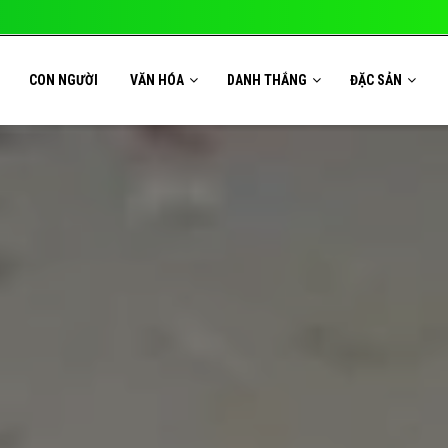
CON NGƯỜI
VĂN HÓA
DANH THẮNG
ĐẶC SẢN