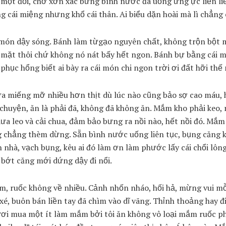
một đỗi, chớ xớn xác bưng bình nước đá uống ừng ực liền liề
g cái miệng nhưng khổ cái thân. Ai biểu dặn hoài mà lì chẳng 
món dậy sóng. Bánh làm từgạo nguyên chất, không trộn bột m
 mặt thôi chứ không nó nát bấy hết ngon. Bánh bự bằng cái 
phục hổng biết ai bày ra cái món chi ngon trời ơi đất hỡi thế 
ựa miếng mỡ nhiều hơn thịt dù lúc nào cũng bảo sợ cao máu, 
chuyện, ăn là phải đã, không đã không ăn. Mắm kho phải keo,
ưa leo và cải chua, đảm bảo bưng ra nồi nào, hết nồi đó. Mắm
ng chẳng thèm dừng. Sẵn bình nước uống liên tục, bụng căng k
 nhà, vạch bụng, kêu ai đó làm ơn làm phước lấy cái chổi lôn
g bớt căng mới dứng dậy đi nổi.
, ruốc không về nhiều. Cảnh nhốn nháo, hối hả, mừng vui mỗ
, buôn bán liền tay đã chìm vào dĩ vãng. Thỉnh thoảng hay đ
tươi mua một ít làm mắm bởi tôi ăn không vô loại mắm ruốc p