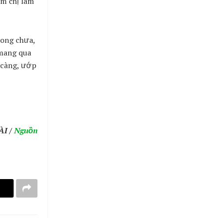
ắm chị làm
xong chưa,
ờmang qua
ĩ càng, ướp
ÀI /
Nguồn