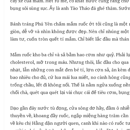
cay xè của mắm. Hết rổ me, có khát nước cũng ráng chờ 
bụng sôi sùng sục. Ấy là anh Tào Tháo đã ghé thăm. Sướn
Bánh tráng Phú Yên chấm mắm ruốc ớt tỏi cũng là một 
giòn, dễ vỡ và nhìn không được đẹp. Nên chỉ nhúng một
làm tư, cuốn tròn quết tí mắm. Chỉ biết lắc đầu mà thán 
Mắm ruốc kho ba chỉ và sả bằm hao cơm như quỷ. Phải l
cholesterol, mỡ trong máu. Nhưng thôi, lắc đầu cho qua 
nhạt, lẫn những con mắt đen bé tí, lợn cợn sả, ăn kèm d
bao nhiêu cho đủ, cứ lua mãi lua miết, no cành hông cũ
trống chầu, lết đi không nổi. Thế là nằm ngửa xuống nền
chổi chà, quét qua quét lại vài chục cái để tiêu cơm, bụn
Dạo gần đây nước tù đọng, cửa sông dơ hầy, đầm ô nhiễm
thuyền về, khoang đầy ruốc, ngập miệng hàng trăm cần xé
về kêu chị Hằng dặn người quen, canh khi nào có ruốc 