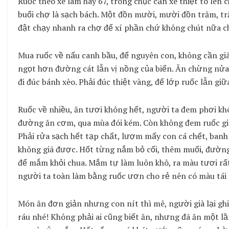
Ruốc theo xe lam hay 67, trong chục cần xé thiệt to lên
buổi chợ là sạch bách. Một đồn mười, mười đồn trăm, t
đật chạy nhanh ra chợ để xí phần chứ không chút nữa c
Mua ruốc về nấu canh bầu, để nguyên con, không cần giã
ngọt hơn đường cát lẫn vị nồng của biển. Ăn chừng nửa
đi đúc bánh xèo. Phải đúc thiệt vàng, để lớp ruốc lẫn giữ
Ruốc về nhiều, ăn tươi không hết, người ta đem phơi khô
đường ăn cơm, qua mùa đói kém. Còn không đem ruốc gi
Phải rửa sạch hết tạp chất, lượm mấy con cá chết, ban
không giã được. Hốt từng nắm bỏ cối, thêm muối, đường
để mắm khỏi chua. Mắm tự làm luôn khô, ra màu tươi rấ
người ta toàn làm bằng ruốc ươn cho rẻ nên có màu tái 
Món ăn đơn giản nhưng con nít thì mê, người già lại gh
ráu nhé! Không phải ai cũng biết ăn, nhưng đã ăn một lầ