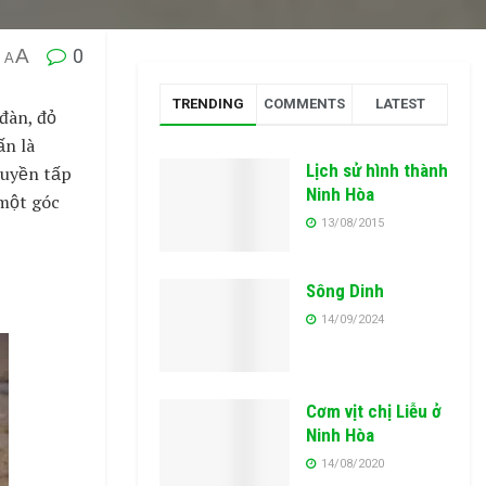
A
0
A
TRENDING
COMMENTS
LATEST
đàn, đỏ
ấn là
Lịch sử hình thành
huyền tấp
Ninh Hòa
 một góc
13/08/2015
Sông Dinh
14/09/2024
Cơm vịt chị Liễu ở
Ninh Hòa
14/08/2020