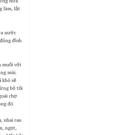
hừng nửa
 làm, lật
 ra nước
ổđủng đỉnh
n muối với
ng mùi.
á khô sẽ
ừng bỏ tỏi
goài chợ
ong đó
, nhai rau
n, ngọt,