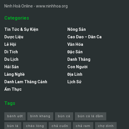
Ninh Hoà Online - www.ninhhoa.org
Categories
Tin Tức & Sự Kiện
Nông Sản
Dược Liệu
Cao Dao – Dân Ca
Lễ Hội
Văn Hóa
Di Tích
Đặc Sản
Du Lịch
Danh Thắng
Hải Sản
Con Người
Làng Nghề
Địa Linh
Danh Lam Thắng Cảnh
Lịch Sử
Ẩm Thực
Tags
bánh ướt
bình khang
bún cá
bún cá lá dầm
bún lá
cháo lòng
chả cuốn
chả ram
chợ dinh