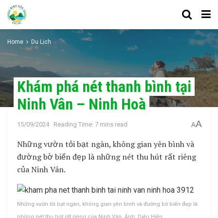
Home
Du Lịch
Khám phá nét thanh bình tại
Ninh Vân – Ninh Hoà
A
15/09/2024
Reading Time: 7 mins read
A
Những vườn tỏi bạt ngàn, không gian yên bình và
đường bờ biển đẹp là những nét thu hút rất riêng
của Ninh Vân.
Những vườn tỏi bạt ngàn, không gian yên bình và đường bờ biển đẹp là
những nét thu hút rất riêng của Ninh Vân. Ảnh: Diệu Hiền