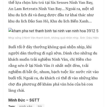
thể lựa chọn lưu trú tại Six Senses Ninh Van Bay,
An Lam Retreats Ninh Van Bay… Ngoài ra, một số
khu du lịch đã và đang được đầu tư khai thác như
khu du lịch Đảo San Hô, Khu du lịch Biển Xanh…
Nhịp sống ở Ninh Vân thanh bình, không quá nhộn nhịp. Ảnh: Diệu Hiền
Buổi tối ở đây thường không quá nhộn nhịp, khi
người dân thường đi ngủ sớm. Dành cho những du
khách muốn trải nghiệm Ninh Vân, chị Hiền cho
rằng nên ở lại Ninh Vân ít nhất một đêm, trải
nghiệm đi bắt ốc, nhum, bạch tuộc lúc nước rút vào
buổi tối. Ngoài ra, du khách có thể đi vào những khu
chợ địa phương để khám phá văn hóa của bà con
làng chài.
Minh Đức – SGTT
Tags:
ninh vân
tỏi