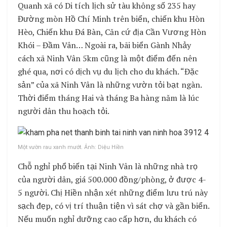
Quanh xã có Di tích lịch sử tàu không số 235 hay
Đường mòn Hồ Chí Minh trên biển, chiến khu Hòn
Hèo, Chiến khu Đá Bàn, Căn cứ địa Cần Vương Hòn
Khói – Đầm Vân… Ngoài ra, bãi biển Gành Nhảy
cách xã Ninh Vân 5km cũng là một điểm đến nên
ghé qua, nơi có dịch vụ du lịch cho du khách. “Đặc
sản” của xã Ninh Vân là những vườn tỏi bạt ngàn.
Thời điểm tháng Hai và tháng Ba hàng năm là lúc
người dân thu hoạch tỏi.
Một vườn rau xanh mướt. Ảnh: Diệu Hiền
Chỗ nghỉ phổ biến tại Ninh Vân là những nhà trọ
của người dân, giá 500.000 đồng/phòng, ở được 4-
5 người. Chị Hiền nhận xét những điểm lưu trú này
sạch đẹp, có vị trí thuận tiện vì sát chợ và gần biển.
Nếu muốn nghỉ dưỡng cao cấp hơn, du khách có