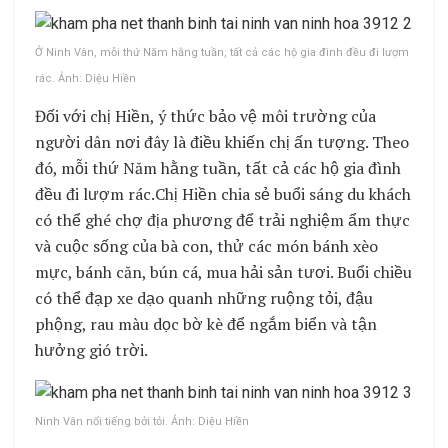
Ở Ninh Vân, mỗi thứ Năm hằng tuần, tất cả các hộ gia đình đều đi lượm
rác. Ảnh: Diệu Hiền
Đối với chị Hiền, ý thức bảo vệ môi trường của
người dân nơi đây là điều khiến chị ấn tượng. Theo
đó, mỗi thứ Năm hằng tuần, tất cả các hộ gia đình
đều đi lượm rác.Chị Hiền chia sẻ buổi sáng du khách
có thể ghé chợ địa phương để trải nghiệm ẩm thực
và cuộc sống của bà con, thử các món bánh xèo
mực, bánh căn, bún cá, mua hải sản tươi. Buổi chiều
có thể đạp xe dạo quanh những ruộng tỏi, đậu
phộng, rau màu dọc bờ kè để ngắm biển và tận
hưởng gió trời.
Ninh Vân nổi tiếng bởi tỏi. Ảnh: Diệu Hiền