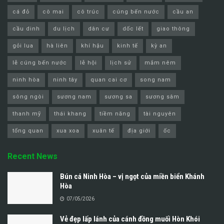
cá đỏ
cô mai
cô trúc
cúng bến nước
cầu an
cầu dinh
du lịch
dân cư
dốc lết
giao thông
gỏi lua
hà liên
khí hậu
kinh tế
kỳ an
lễ cúng bến nước
lễ hội
lịch sử
mắm nêm
ninh hòa
ninh tây
quan cai cơ
song nam
sông ngòi
sương nam
sương sa
sương sâm
thanh mỹ
thái khang
tiềm năng
tài nguyên
tổng quan
xua xoa
xuân tế
địa giới
ốc
Recent News
Bún cá Ninh Hòa – vị ngọt của miền biển Khánh
Hòa
07/05/2026
Vẻ đẹp lấp lánh của cánh đồng muối Hòn Khói