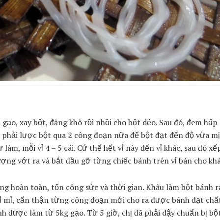
gạo, xay bột, đăng khô rồi nhồi cho bột dẻo. Sau đó, đem hấp 
đó, phải lược bột qua 2 công đoạn nữa để bột đạt đến độ vừa m
làm, mỗi vỉ 4 – 5 cái. Cứ thế hết vỉ này đến vỉ khác, sau đó xếp
ợng vớt ra và bắt đầu gỡ từng chiếc bánh trên vỉ bán cho kh
ng hoàn toàn, tốn công sức và thời gian. Khâu làm bột bánh 
 tỉ mỉ, cẩn thận từng công đoạn mới cho ra được bánh đạt ch
h được làm từ 5kg gạo. Từ 5 giờ, chị đã phải dậy chuẩn bị bộ