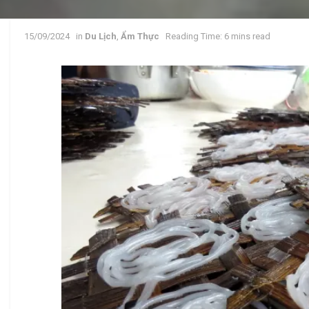
15/09/2024
in
Du Lịch
,
Ẩm Thực
Reading Time: 6 mins read