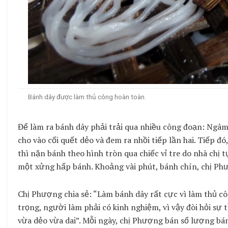
Bánh dây được làm thủ công hoàn toàn.
Để làm ra bánh dây phải trải qua nhiều công đoạn: Ngâm 
cho vào cối quết dẻo và đem ra nhồi tiếp lần hai. Tiếp 
thì nặn bánh theo hình tròn qua chiếc vỉ tre do nhà chị tự 
một xửng hấp bánh. Khoảng vài phút, bánh chín, chị Phư
Chị Phượng chia sẻ: “Làm bánh dây rất cực vì làm thủ cô
trọng, người làm phải có kinh nghiệm, vì vậy đòi hỏi sự
vừa dẻo vừa dai”. Mỗi ngày, chị Phượng bán số lượng bán