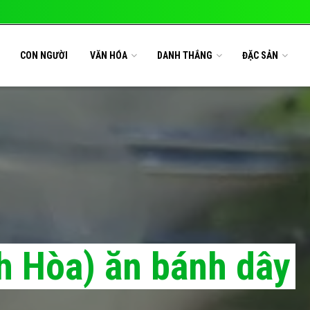
CON NGƯỜI
VĂN HÓA
DANH THẮNG
ĐẶC SẢN
h Hòa) ăn bánh dây