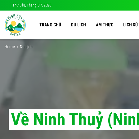
Thứ Sáu, Tháng 8 7, 2026
TRANG CHỦ
DU LỊCH
ẨM THỰC
LỊCH SỬ
Home
Du Lịch
Về Ninh Thuỷ (Nin