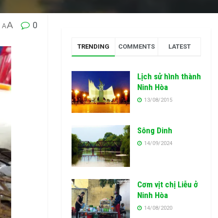
A
0
A
TRENDING
COMMENTS
LATEST
Lịch sử hình thành
Ninh Hòa
13/08/2015
Sông Dinh
14/09/2024
Cơm vịt chị Liễu ở
Ninh Hòa
14/08/2020