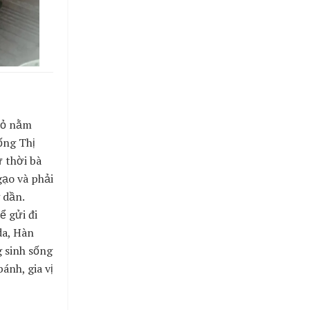
hỏ nằm
ống Thị
 thời bà
gạo và phải
 dần.
ể gửi đi
da, Hàn
 sinh sống
ánh, gia vị