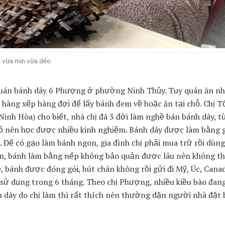
 vừa mịn vừa dẻo.
 quán bánh dây 6 Phượng ở phường Ninh Thủy. Tuy quán ăn n
hàng xếp hàng đợi để lấy bánh đem về hoặc ăn tại chỗ. Chị T
h Hòa) cho biết, nhà chị đã 3 đời làm nghề bán bánh dây, từ
hỏ nên học được nhiều kinh nghiệm. Bánh dây được làm bằng 
. Để có gạo làm bánh ngon, gia đình chị phải mua trữ rồi dùng
ên, bánh làm bằng nếp không bảo quản được lâu nên không th
, bánh được đóng gói, hút chân không rồi gửi đi Mỹ, Úc, Cana
ử dụng trong 6 tháng. Theo chị Phượng, nhiều kiều bào đang
 dây do chị làm thì rất thích nên thường dặn người nhà đặt b