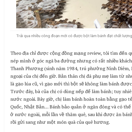
Trải qua nhiều công đoạn mới có được bột làm bánh đạt chất lượng
Theo địa chỉ được cộng đồng mạng review, tôi tìm đến
nép mình ở góc ngã ba đường nhưng có rất nhiều khách 
Thanh Phượng (sinh năm 1984, trú phường Ninh Diêm, Nin
ngoại của chị đến giờ. Bản thân chị đã phụ mẹ làm từ n
là gạo lúa cũ, vì gạo mới thì bột sẽ không làm bánh được
Trước đây, bà của chị có dùng nếp để làm bánh; tuy nhi
nước ngoài. Bây giờ, chị làm bánh hoàn toàn bằng gạo tẻ
Quốc, Nhật Bản… Bánh bảo quản ở ngăn đông và có thể s
ở nước ngoài, mỗi lần về thăm quê, sau khi được ăn bánh
rồi gửi sang như một món quà của quê hương.