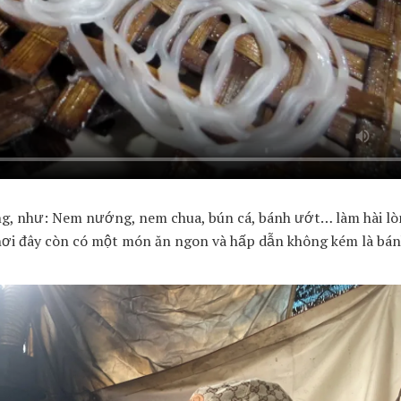
iếng, như: Nem nướng, nem chua, bún cá, bánh ướt… làm hài l
t nơi đây còn có một món ăn ngon và hấp dẫn không kém là bán