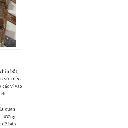
chín bột,
ịn vừa dẻo
 các vỉ vào
ách.
rất quan
ất lượng
t để bán