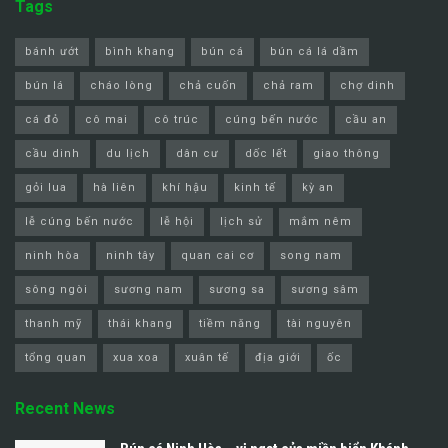
Tags
bánh ướt
bình khang
bún cá
bún cá lá dầm
bún lá
cháo lòng
chả cuốn
chả ram
chợ dinh
cá đỏ
cô mai
cô trúc
cúng bến nước
cầu an
cầu dinh
du lịch
dân cư
dốc lết
giao thông
gỏi lua
hà liên
khí hậu
kinh tế
kỳ an
lễ cúng bến nước
lễ hội
lịch sử
mắm nêm
ninh hòa
ninh tây
quan cai cơ
song nam
sông ngòi
sương nam
sương sa
sương sâm
thanh mỹ
thái khang
tiềm năng
tài nguyên
tổng quan
xua xoa
xuân tế
địa giới
ốc
Recent News