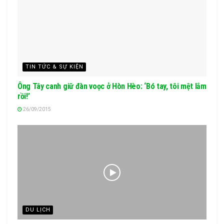
TIN TỨC & SỰ KIỆN
Ông Tây canh giữ đàn voọc ở Hòn Hèo: ‘Bó tay, tôi mệt lắm
rồi!’
26/09/2015
DU LỊCH