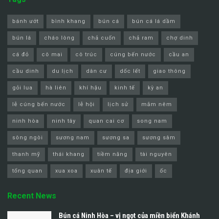
bánh ướt
bình khang
bún cá
bún cá lá dầm
bún lá
cháo lòng
chả cuốn
chả ram
chợ dinh
cá đỏ
cô mai
cô trúc
cúng bến nước
cầu an
cầu dinh
du lịch
dân cư
dốc lết
giao thông
gỏi lua
hà liên
khí hậu
kinh tế
kỳ an
lễ cúng bến nước
lễ hội
lịch sử
mắm nêm
ninh hòa
ninh tây
quan cai cơ
song nam
sông ngòi
sương nam
sương sa
sương sâm
thanh mỹ
thái khang
tiềm năng
tài nguyên
tổng quan
xua xoa
xuân tế
địa giới
ốc
Recent News
Bún cá Ninh Hòa – vị ngọt của miền biển Khánh