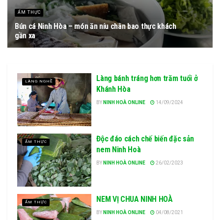
ẨM THỰC
Bún cá Ninh Hòa – món ăn níu chân bao thực khách
gần xa
28/08/2025
Làng bánh tráng hơn trăm tuổi ở
LÀNG NGHỀ
Khánh Hòa
BY
NINH HOÀ ONLINE
14/09/2024
Độc đáo cách chế biến đặc sản
ẨM THỰC
nem Ninh Hoà
BY
NINH HOÀ ONLINE
26/02/2023
NEM VỊ CHUA NINH HOÀ
ẨM THỰC
BY
NINH HOÀ ONLINE
04/08/2021