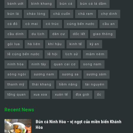
bánh ướt
bình khang
bún cá
bún cá lá dầm
bún lá
cháo lòng
chả cuốn
chả ram
chợ dinh
cá đỏ
cô mai
cô trúc
cúng bến nước
cầu an
cầu dinh
du lịch
dân cư
dốc lết
giao thông
gỏi lua
hà liên
khí hậu
kinh tế
kỳ an
lễ cúng bến nước
lễ hội
lịch sử
mắm nêm
ninh hòa
ninh tây
quan cai cơ
song nam
sông ngòi
sương nam
sương sa
sương sâm
thanh mỹ
thái khang
tiềm năng
tài nguyên
tổng quan
xua xoa
xuân tế
địa giới
ốc
Recent News
Bún cá Ninh Hòa – vị ngọt của miền biển Khánh
Hòa