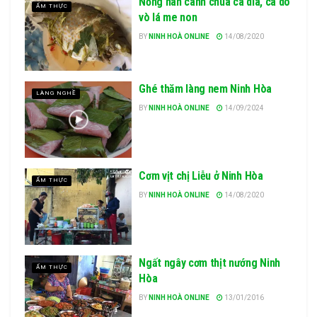
Nồng nàn canh chua cá dìa, cá dò
ẨM THỰC
vò lá me non
BY
NINH HOÀ ONLINE
14/08/2020
Ghé thăm làng nem Ninh Hòa
LÀNG NGHỀ
BY
NINH HOÀ ONLINE
14/09/2024
Cơm vịt chị Liễu ở Ninh Hòa
ẨM THỰC
BY
NINH HOÀ ONLINE
14/08/2020
Ngất ngây cơm thịt nướng Ninh
ẨM THỰC
Hòa
BY
NINH HOÀ ONLINE
13/01/2016