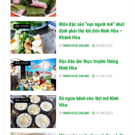
Món đặc sản “vạn người mê” nhất
ẨM THỰC
định phải thử khi đến Ninh Hòa –
Khánh Hòa
BY
NINH HOÀ ONLINE
30/08/2025
Độc đáo ẩm thực truyền thống
ẨM THỰC
Ninh Hòa
BY
NINH HOÀ ONLINE
15/09/2024
Rẻ ngon bánh xèo thịt mỡ Ninh
ẨM THỰC
Hòa
BY
NINH HOÀ ONLINE
14/08/2020