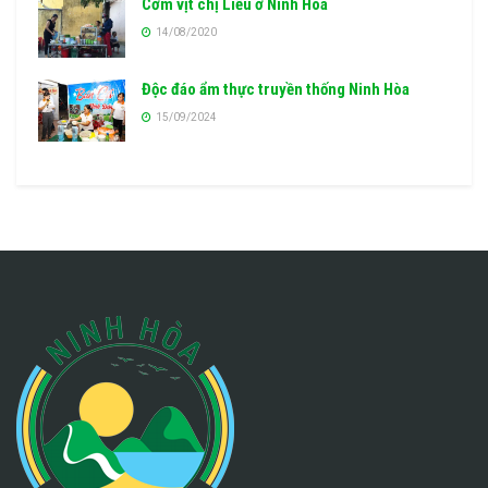
Cơm vịt chị Liễu ở Ninh Hòa
14/08/2020
Độc đáo ẩm thực truyền thống Ninh Hòa
15/09/2024