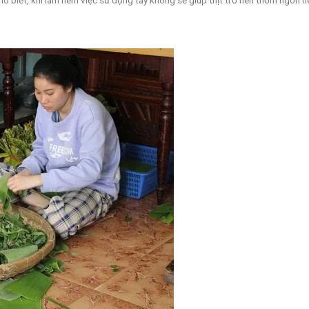
biết, khi làm nem việc sử dụng tay không sẽ giúp thịt trở nên thơm ngon nê