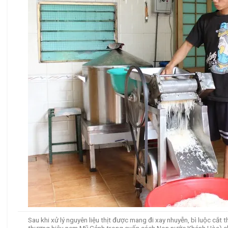
Sau khi xử lý nguyên liệu thịt được mang đi xay nhuyễn, bì luộc cắt