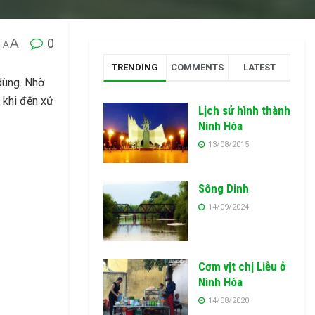
A
0
A
TRENDING
COMMENTS
LATEST
dùng. Nhờ
 khi đến xứ
Lịch sử hình thành
Ninh Hòa
13/08/2015
Sông Dinh
14/09/2024
Cơm vịt chị Liễu ở
Ninh Hòa
14/08/2020