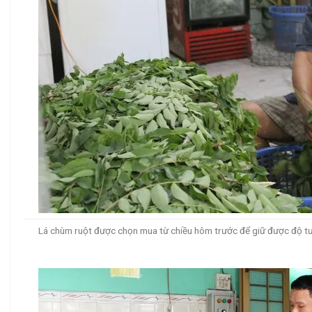
Lá chùm ruột được chọn mua từ chiều hôm trước để giữ được độ tươ