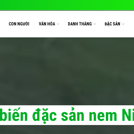
CON NGƯỜI
VĂN HÓA
DANH THẮNG
ĐẶC SẢN
biến đặc sản nem N