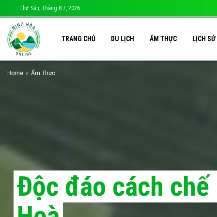
Thứ Sáu, Tháng 8 7, 2026
TRANG CHỦ
DU LỊCH
ẨM THỰC
LỊCH SỬ
Home
Ẩm Thực
Độc đáo cách chế 
Hoà