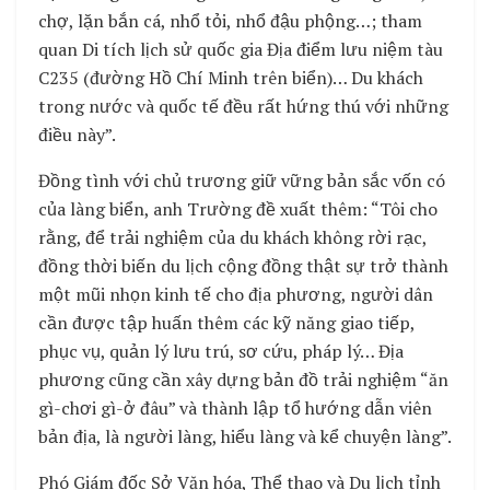
chợ, lặn bắn cá, nhổ tỏi, nhổ đậu phộng…; tham
quan Di tích lịch sử quốc gia Địa điểm lưu niệm tàu
C235 (đường Hồ Chí Minh trên biển)… Du khách
trong nước và quốc tế đều rất hứng thú với những
điều này”.
Đồng tình với chủ trương giữ vững bản sắc vốn có
của làng biển, anh Trường đề xuất thêm: “Tôi cho
rằng, để trải nghiệm của du khách không rời rạc,
đồng thời biến du lịch cộng đồng thật sự trở thành
một mũi nhọn kinh tế cho địa phương, người dân
cần được tập huấn thêm các kỹ năng giao tiếp,
phục vụ, quản lý lưu trú, sơ cứu, pháp lý… Địa
phương cũng cần xây dựng bản đồ trải nghiệm “ăn
gì-chơi gì-ở đâu” và thành lập tổ hướng dẫn viên
bản địa, là người làng, hiểu làng và kể chuyện làng”.
Phó Giám đốc Sở Văn hóa, Thể thao và Du lịch tỉnh