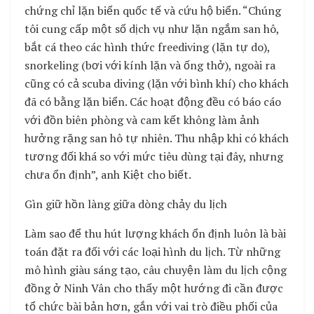
chứng chỉ lặn biển quốc tế và cứu hộ biển. “Chúng
tôi cung cấp một số dịch vụ như lặn ngắm san hô,
bắt cá theo các hình thức freediving (lặn tự do),
snorkeling (bơi với kính lặn và ống thở), ngoài ra
cũng có cả scuba diving (lặn với bình khí) cho khách
đã có bằng lặn biển. Các hoạt động đều có báo cáo
với đồn biên phòng và cam kết không làm ảnh
hưởng rặng san hô tự nhiên. Thu nhập khi có khách
tương đối khá so với mức tiêu dùng tại đây, nhưng
chưa ổn định”, anh Kiệt cho biết.
Gìn giữ hồn làng giữa dòng chảy du lịch
Làm sao để thu hút lượng khách ổn định luôn là bài
toán đặt ra đối với các loại hình du lịch. Từ những
mô hình giàu sáng tạo, câu chuyện làm du lịch cộng
đồng ở Ninh Vân cho thấy một hướng đi cần được
tổ chức bài bản hơn, gắn với vai trò điều phối của