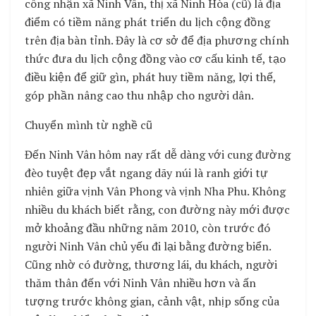
công nhận xã Ninh Vân, thị xã Ninh Hòa (cũ) là địa
điểm có tiềm năng phát triển du lịch cộng đồng
trên địa bàn tỉnh. Đây là cơ sở để địa phương chính
thức đưa du lịch cộng đồng vào cơ cấu kinh tế, tạo
điều kiện để giữ gìn, phát huy tiềm năng, lợi thế,
góp phần nâng cao thu nhập cho người dân.
Chuyển mình từ nghề cũ
Đến Ninh Vân hôm nay rất dễ dàng với cung đường
đèo tuyệt đẹp vắt ngang dãy núi là ranh giới tự
nhiên giữa vịnh Vân Phong và vịnh Nha Phu. Không
nhiều du khách biết rằng, con đường này mới được
mở khoảng đầu những năm 2010, còn trước đó
người Ninh Vân chủ yếu đi lại bằng đường biển.
Cũng nhờ có đường, thương lái, du khách, người
thăm thân đến với Ninh Vân nhiều hơn và ấn
tượng trước không gian, cảnh vật, nhịp sống của