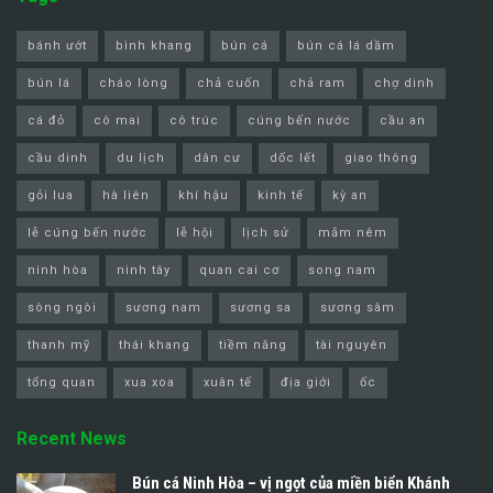
bánh ướt
bình khang
bún cá
bún cá lá dầm
bún lá
cháo lòng
chả cuốn
chả ram
chợ dinh
cá đỏ
cô mai
cô trúc
cúng bến nước
cầu an
cầu dinh
du lịch
dân cư
dốc lết
giao thông
gỏi lua
hà liên
khí hậu
kinh tế
kỳ an
lễ cúng bến nước
lễ hội
lịch sử
mắm nêm
ninh hòa
ninh tây
quan cai cơ
song nam
sông ngòi
sương nam
sương sa
sương sâm
thanh mỹ
thái khang
tiềm năng
tài nguyên
tổng quan
xua xoa
xuân tế
địa giới
ốc
Recent News
Bún cá Ninh Hòa – vị ngọt của miền biển Khánh