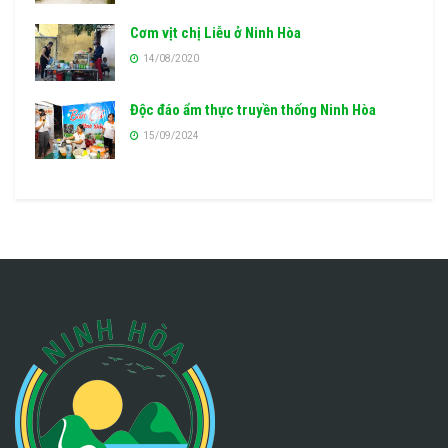
Cơm vịt chị Liễu ở Ninh Hòa
14/08/2020
Độc đáo ẩm thực truyền thống Ninh Hòa
15/09/2024