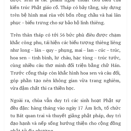
kiến trúc Phật giáo cổ. Tháp có bảy tầng, xây dựng
trên bệ hình mai rùa với bốn rồng chầu và hai lân
phục – biểu trưng cho sự bảo hộ linh thiêng.
Trên thân tháp có tới 56 bức phù điêu được chạm
khắc công phu, tái hiện các biểu tượng thiêng liêng
như long – lân – quy – phụng, mai – lan – cúc – trúc,
hoa sen – tịnh bình, lư châu, hạc tùng – trúc tước,
cùng nhiều câu thơ minh đối triện bằng chữ Hán.
Trước cổng tháp còn khắc hình hoa sen và câu đối,
góp phần tạo nên không gian vừa trang nghiêm,
vừa đậm chất thi ca thiền học.
Ngoài ra, chùa vẫn duy trì các sinh hoạt Phật sự
đều đặn: hàng tháng vào ngày 17 Âm lịch, tổ chức
tu Bát quan trai và thuyết giảng phật pháp, duy trì
đạo hạnh và nếp sống hướng thiện cho cộng đồng
phật tử địa phương.