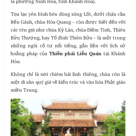
là phường Ninh Hòa, tỉnh Khánh Hòa).
Tọa lạc yên bình bên dòng sông Lốt, dưới chân cầu
Bến Gành, chùa Hòa Quang – còn được biết đến với
các tên gọi như chùa Kỳ Lân, chùa Điềm Tịnh, Thiên
Bửu Thượng, hay Tổ đình Thiên Bửu – là một trong
những ngôi cổ tự nổi tiếng, gắn liền với lịch sử
hoằng pháp của
Thiền phái Liễu Quán
tại Khánh
Hòa.
Không chỉ là nơi chiêm bái linh thiêng, chùa còn là
một di sản quý giá về kiến trúc và văn hóa Phật giáo
miền Trung.