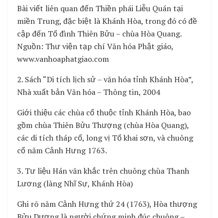
Bài viết liên quan đến Thiền phái Liễu Quán tại
miền Trung, đặc biệt là Khánh Hòa, trong đó có đề
cập đến Tổ đình Thiên Bửu – chùa Hòa Quang.
Nguồn: Thư viện tạp chí Văn hóa Phật giáo,
www.vanhoaphatgiao.com
2. Sách “Di tích lịch sử – văn hóa tỉnh Khánh Hòa”,
Nhà xuất bản Văn hóa – Thông tin, 2004
Giới thiệu các chùa cổ thuộc tỉnh Khánh Hòa, bao
gồm chùa Thiên Bửu Thượng (chùa Hòa Quang),
các di tích tháp cổ, long vị Tổ khai sơn, và chuông
cổ năm Cảnh Hưng 1763.
3. Tư liệu Hán văn khắc trên chuông chùa Thanh
Lương (làng Nhĩ Sự, Khánh Hòa)
Ghi rõ năm Cảnh Hưng thứ 24 (1763), Hòa thượng
Bửu Dương là người chứng minh đúc chuông –