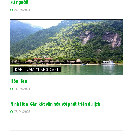
xứ người!
09/09/2024
DANH LAM THẮNG CẢNH
Hòn Hèo
14/09/2024
TIN TỨC & SỰ KIỆN
Ninh Hòa: Gắn kết văn hóa với phát triển du lịch
17/04/2025