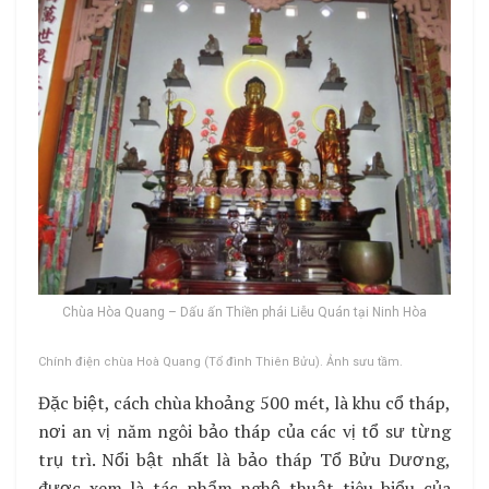
Chùa Hòa Quang – Dấu ấn Thiền phái Liễu Quán tại Ninh Hòa
Chính điện chùa Hoà Quang (Tổ đình Thiên Bửu). Ảnh sưu tầm.
Đặc biệt, cách chùa khoảng 500 mét, là khu cổ tháp,
nơi an vị năm ngôi bảo tháp của các vị tổ sư từng
trụ trì. Nổi bật nhất là bảo tháp Tổ Bửu Dương,
được xem là tác phẩm nghệ thuật tiêu biểu của