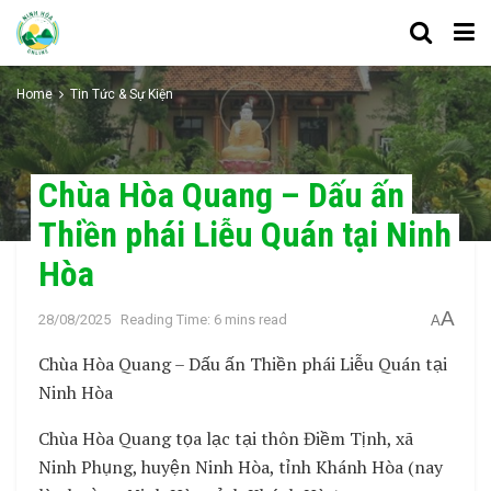
Home
Tin Tức & Sự Kiện
Chùa Hòa Quang – Dấu ấn
Thiền phái Liễu Quán tại Ninh
Hòa
A
28/08/2025
Reading Time: 6 mins read
A
Chùa Hòa Quang – Dấu ấn Thiền phái Liễu Quán tại
Ninh Hòa
Chùa Hòa Quang tọa lạc tại thôn Điềm Tịnh, xã
Ninh Phụng, huyện Ninh Hòa, tỉnh Khánh Hòa (nay