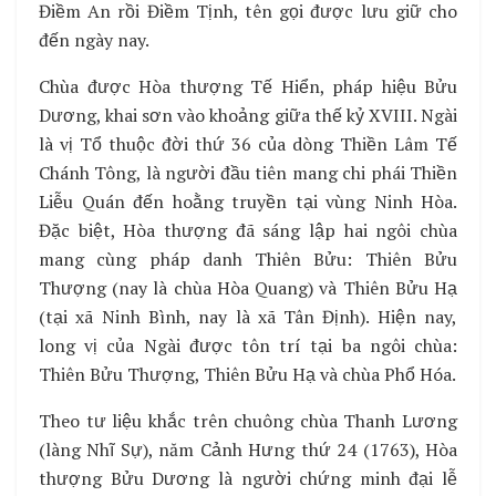
Điềm An rồi Điềm Tịnh, tên gọi được lưu giữ cho
đến ngày nay.
Chùa được Hòa thượng Tế Hiển, pháp hiệu Bửu
Dương, khai sơn vào khoảng giữa thế kỷ XVIII. Ngài
là vị Tổ thuộc đời thứ 36 của dòng Thiền Lâm Tế
Chánh Tông, là người đầu tiên mang chi phái Thiền
Liễu Quán đến hoằng truyền tại vùng Ninh Hòa.
Đặc biệt, Hòa thượng đã sáng lập hai ngôi chùa
mang cùng pháp danh Thiên Bửu: Thiên Bửu
Thượng (nay là chùa Hòa Quang) và Thiên Bửu Hạ
(tại xã Ninh Bình, nay là xã Tân Định). Hiện nay,
long vị của Ngài được tôn trí tại ba ngôi chùa:
Thiên Bửu Thượng, Thiên Bửu Hạ và chùa Phổ Hóa.
Theo tư liệu khắc trên chuông chùa Thanh Lương
(làng Nhĩ Sự), năm Cảnh Hưng thứ 24 (1763), Hòa
thượng Bửu Dương là người chứng minh đại lễ