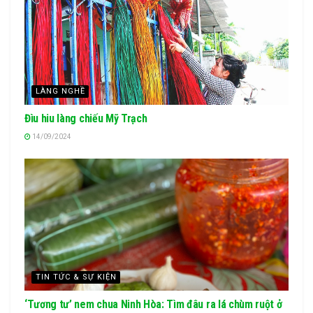
LÀNG NGHỀ
Đìu hiu làng chiếu Mỹ Trạch
14/09/2024
TIN TỨC & SỰ KIỆN
‘Tương tư’ nem chua Ninh Hòa: Tìm đâu ra lá chùm ruột ở