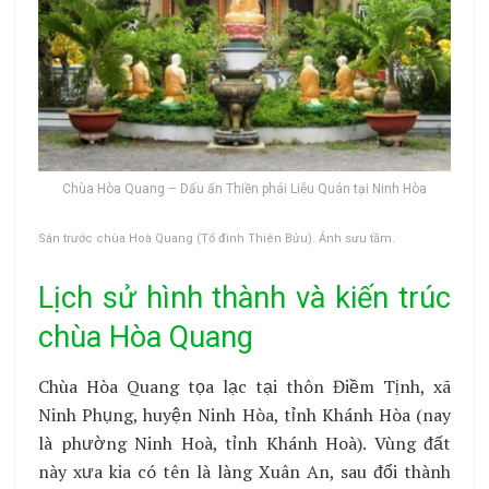
Chùa Hòa Quang – Dấu ấn Thiền phái Liễu Quán tại Ninh Hòa
Sân trước chùa Hoà Quang (Tổ đình Thiên Bửu). Ảnh sưu tầm.
Lịch sử hình thành và kiến trúc
chùa Hòa Quang
Chùa Hòa Quang tọa lạc tại thôn Điềm Tịnh, xã
Ninh Phụng, huyện Ninh Hòa, tỉnh Khánh Hòa (nay
là phường Ninh Hoà, tỉnh Khánh Hoà). Vùng đất
này xưa kia có tên là làng Xuân An, sau đổi thành