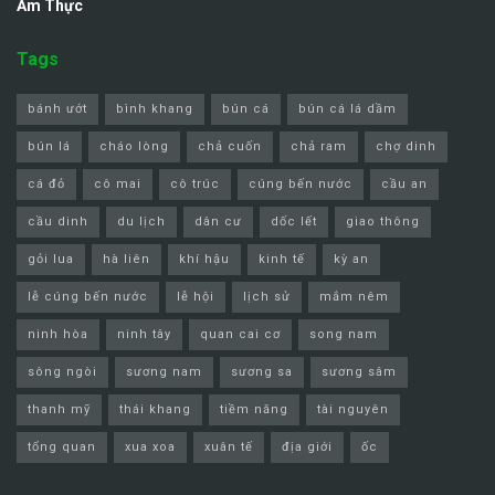
Ẩm Thực
Tags
bánh ướt
bình khang
bún cá
bún cá lá dầm
bún lá
cháo lòng
chả cuốn
chả ram
chợ dinh
cá đỏ
cô mai
cô trúc
cúng bến nước
cầu an
cầu dinh
du lịch
dân cư
dốc lết
giao thông
gỏi lua
hà liên
khí hậu
kinh tế
kỳ an
lễ cúng bến nước
lễ hội
lịch sử
mắm nêm
ninh hòa
ninh tây
quan cai cơ
song nam
sông ngòi
sương nam
sương sa
sương sâm
thanh mỹ
thái khang
tiềm năng
tài nguyên
tổng quan
xua xoa
xuân tế
địa giới
ốc