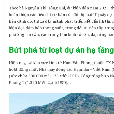
Theo bà Nguyễn Thị Hồng Hải, dự kiến đến năm 2025, th
hoàn thiện các tiêu chí cơ bản của đô thị loại III; xây d
Bên cạnh đó, thị xã đẩy mạnh phát triển kết cấu hạ tầng
hiện đại, đảm bảo thông suốt, trong đó ưu tiên tập trung
phương lân cận, các trung tâm kinh tế lớn, đáp ứng năn
Bứt phá từ loạt dự án hạ tần
Hiện nay, tại khu vực kinh tế Nam Vân Phong thuộc TX.N
hoạt động như: Nhà máy đóng tàu Hyundai – Việt Nam (
(sức chứa 500.000 m³; 125 triệu USD), Cảng tổng hợp 
Phong 1 (1.320 MW; 2,5 tỉ USD)…