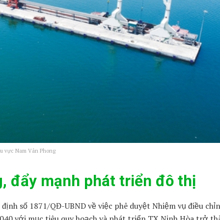
hu vực Nam Vân Phong
, đẩy mạnh phát triển đô thị
 định số 1871/QĐ-UBND về việc phê duyệt Nhiệm vụ điều chỉ
40 với mục tiêu quy hoạch và phát triển TX.Ninh Hòa trở th