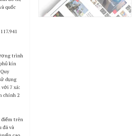
và quốc
 117.941
ương trình
 phủ kín
 Quy
sử dụng
với 7 xã:
h chính 2
g điểm trên
u đã và
Tuyến cao