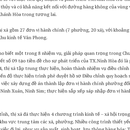
 thủy và có khả năng kết nối với đường hàng không của vùng 
Khánh Hòa trong tương lai.
hị xã gồm 27 đơn vị hành chính (7 phường, 20 xã), với khoảng
 Khu kinh tế Vân Phong.
o biết một trong 8 nhiệm vụ, giải pháp quan trọng trong Ch
t số 09 tạo tiền đề cho sự phát triển của TX.Ninh Hòa đó là
, thị xã tập trung thực hiện, hoàn thành nhiệm vụ điều chỉnh
n độ thực hiện trình phê duyệt hồ sơ Điều chỉnh quy hoạch 
 việc xây dựng đề án thành lập đơn vị hành chính phường đối 
 Ninh Xuân, Ninh Sim; thực hiện sắp xếp sáp nhập đơn vị hàn
h, thị xã đã thực hiện 4 chương trình kinh tế – xã hội trọn
à khu vực trung tâm các xã, phường. Nhiều công trình thiết yế
iệc đi lại, phục vụ sản xuất, sinh hoạt, lưu thông hàng hóa: 