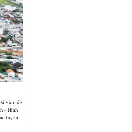
Đá Hàn; đê
nh – Ninh
ác tuyến