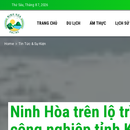
Thứ Sáu, Tháng 8 7, 2026
TRANG CHỦ
DU LỊCH
ẨM THỰC
LỊCH SỬ
Home
Tin Tức & Sự Kiện
Ninh Hòa trên lộ tr
công nghiệp tỉnh