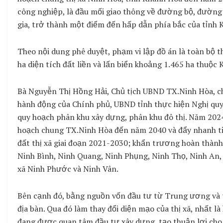
công nghiệp, là đầu mối giao thông về đường bộ, đường
gia, trở thành một điểm đến hấp dẫn phía bắc của tỉnh 
Theo nội dung phê duyệt, phạm vi lập đồ án là toàn bộ t
ha diện tích đất liền và lấn biển khoảng 1.465 ha thuộc
Bà Nguyễn Thị Hồng Hải, Chủ tịch UBND TX.Ninh Hòa, ch
hành động của Chính phủ, UBND tỉnh thực hiện Nghị quyế
quy hoạch phân khu xây dựng, phân khu đô thị. Năm 2024
hoạch chung TX.Ninh Hòa đến năm 2040 và đẩy nhanh tiế
đất thị xã giai đoạn 2021-2030; khẩn trương hoàn thành
Ninh Bình, Ninh Quang, Ninh Phụng, Ninh Thọ, Ninh An,
xã Ninh Phước và Ninh Vân.
Bên cạnh đó, bằng nguồn vốn đầu tư từ Trung ương và tỉn
địa bàn. Qua đó làm thay đổi diện mạo của thị xã, nhất l
đang được quan tâm đầu tư xây dựng, tạo thuận lợi cho v