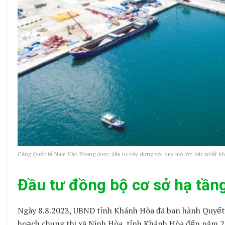
Cảng Quốc tế Nam Vân Phong được đầu tư xây dựng với quy mô lớn bậc nhất k
Đầu tư đồng bộ cơ sở hạ tầng
Ngày 8.8.2023, UBND tỉnh Khánh Hòa đã ban hành Quyết
hoạch chung thị xã Ninh Hòa, tỉnh Khánh Hòa đến năm 20