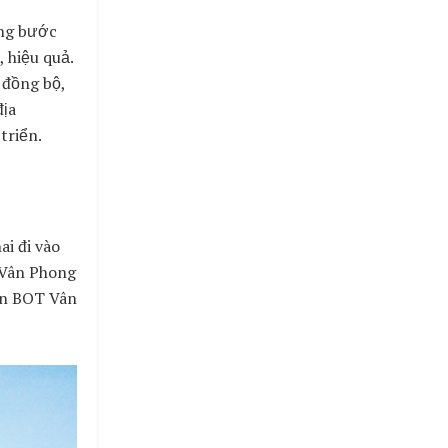
ừng bước
, hiệu quả.
 đồng bộ,
địa
triển.
i đi vào
 Vân Phong
ện BOT Vân