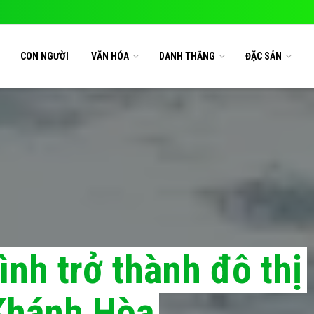
CON NGƯỜI
VĂN HÓA
DANH THẮNG
ĐẶC SẢN
ình trở thành đô thị
 Khánh Hòa