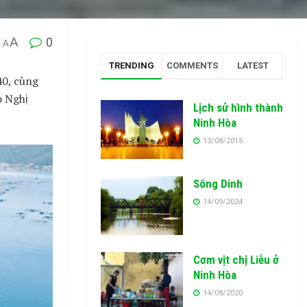
A
0
A
TRENDING
COMMENTS
LATEST
40, cùng
o Nghị
Lịch sử hình thành
Ninh Hòa
13/08/2015
Sông Dinh
14/09/2024
Cơm vịt chị Liễu ở
Ninh Hòa
14/08/2020