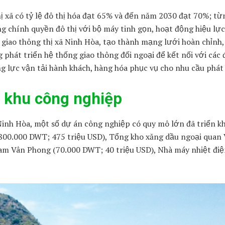
ị xã có tỷ lệ đô thị hóa đạt 65% và đến năm 2030 đạt 70%; t
ựng chính quyền đô thị với bộ máy tinh gọn, hoạt động hiệu lực
 giao thông thị xã Ninh Hòa, tạo thành mạng lưới hoàn chỉnh,
 phát triển hệ thống giao thông đối ngoại để kết nối với các 
g lực vận tải hành khách, hàng hóa phục vụ cho nhu cầu phát 
g khu công nghiệp
inh Hòa, một số dự án công nghiệp có quy mô lớn đã triển kha
800.000 DWT; 475 triệu USD), Tổng kho xăng dầu ngoại quan
Nam Vân Phong (70.000 DWT; 40 triệu USD), Nhà máy nhiệt đi