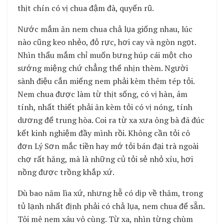
thịt chín có vị chua đậm đà, quyến rũ.
Nước mắm ăn nem chua chả lụa giống nhau, lúc
nào cũng keo nhẻo, đỏ rực, hơi cay và ngòn ngọt.
Nhìn thẩu mắm chỉ muốn bưng húp cái một cho
sướng miệng chứ chẳng thể nhịn thèm. Người
sành điệu cắn miếng nem phải kèm thêm tép tỏi.
Nem chua được làm từ thịt sống, có vị hàn, âm
tính, nhất thiết phải ăn kèm tỏi có vị nóng, tính
dương để trung hòa. Coi ra từ xa xưa ông bà đã đúc
kết kinh nghiệm đầy mình rồi. Không cần tỏi cô
đơn Lý Sơn mắc tiền hay mớ tỏi bán đại trà ngoài
chợ rất hăng, mà là những củ tỏi sẻ nhỏ xíu, hơi
nồng được trồng khắp xứ.
Dù bao năm lìa xứ, nhưng hễ có dịp về thăm, trong
tủ lạnh nhất định phải có chả lụa, nem chua để sẵn.
Tôi mê nem xâu vô cùng. Từ xa, nhìn từng chùm