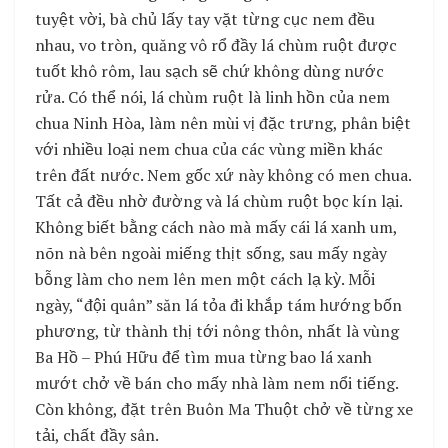
tuyệt vời, bà chủ lấy tay vặt từng cục nem đều
nhau, vo tròn, quăng vô rổ đầy lá chùm ruột được
tuốt khô rôm, lau sạch sẽ chứ không dùng nước
rửa. Có thể nói, lá chùm ruột là linh hồn của nem
chua Ninh Hòa, làm nên mùi vị đặc trưng, phân biệt
với nhiều loại nem chua của các vùng miền khác
trên đất nước. Nem gốc xứ này không có men chua.
Tất cả đều nhờ đường và lá chùm ruột bọc kín lại.
Không biết bằng cách nào mà mấy cái lá xanh um,
nõn nà bên ngoài miếng thịt sống, sau mấy ngày
bỗng làm cho nem lên men một cách lạ kỳ. Mỗi
ngày, “đội quân” săn lá tỏa đi khắp tám hướng bốn
phương, từ thành thị tới nông thôn, nhất là vùng
Ba Hồ – Phú Hữu để tìm mua từng bao lá xanh
mướt chở về bán cho mấy nhà làm nem nổi tiếng.
Còn không, đặt trên Buôn Ma Thuột chở về từng xe
tải, chất đầy sân.