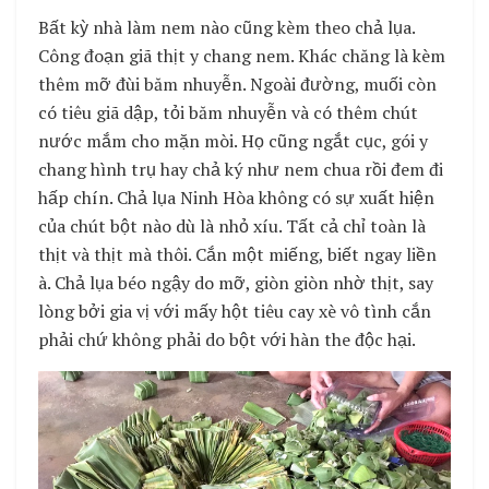
Bất kỳ nhà làm nem nào cũng kèm theo chả lụa.
Công đoạn giã thịt y chang nem. Khác chăng là kèm
thêm mỡ đùi băm nhuyễn. Ngoài đường, muối còn
có tiêu giã dập, tỏi băm nhuyễn và có thêm chút
nước mắm cho mặn mòi. Họ cũng ngắt cục, gói y
chang hình trụ hay chả ký như nem chua rồi đem đi
hấp chín. Chả lụa Ninh Hòa không có sự xuất hiện
của chút bột nào dù là nhỏ xíu. Tất cả chỉ toàn là
thịt và thịt mà thôi. Cắn một miếng, biết ngay liền
à. Chả lụa béo ngậy do mỡ, giòn giòn nhờ thịt, say
lòng bởi gia vị với mấy hột tiêu cay xè vô tình cắn
phải chứ không phải do bột với hàn the độc hại.