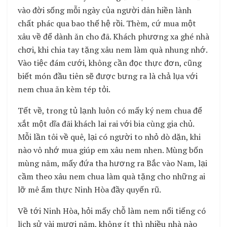
vào đời sống mỗi ngày của người dân hiền lành
chất phác qua bao thế hệ rồi. Thèm, cứ mua một
xâu về để dành ăn cho đã. Khách phương xa ghé nhà
chơi, khi chia tay tặng xâu nem làm quà nhung nhớ.
Vào tiệc đám cưới, không cần đọc thực đơn, cũng
biết món đầu tiên sẽ được bưng ra là chả lụa với
nem chua ăn kèm tép tỏi.
Tết về, trong tủ lạnh luôn có mấy ký nem chua để
xắt một dĩa đãi khách lai rai với bia cùng gia chủ.
Mỗi lần tôi về quê, lại có người to nhỏ dò dặn, khi
nào vô nhớ mua giúp em xâu nem nhen. Mùng bốn
mùng năm, mấy đứa tha hương ra Bắc vào Nam, lại
cầm theo xâu nem chua làm quà tặng cho những ai
lỡ mê ẩm thực Ninh Hòa đầy quyến rũ.
Về tới Ninh Hòa, hỏi mấy chỗ làm nem nổi tiếng có
lịch sử vài mươi năm, không ít thì nhiều nhà nào