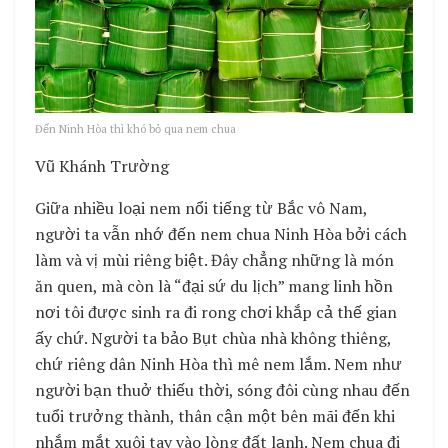
Đến Ninh Hòa thì khó bỏ qua nem chua
Vũ Khánh Trường
Giữa nhiều loại nem nổi tiếng từ Bắc vô Nam,
người ta vẫn nhớ đến nem chua Ninh Hòa bởi cách
làm và vị mùi riêng biệt. Đây chẳng những là món
ăn quen, mà còn là “đại sứ du lịch” mang linh hồn
nơi tôi được sinh ra đi rong chơi khắp cả thế gian
ấy chứ. Người ta bảo Bụt chùa nhà không thiêng,
chứ riêng dân Ninh Hòa thì mê nem lắm. Nem như
người bạn thuở thiếu thời, sóng đôi cùng nhau đến
tuổi trưởng thành, thân cận một bên mãi đến khi
nhắm mắt xuôi tay vào lòng đất lạnh. Nem chua đi