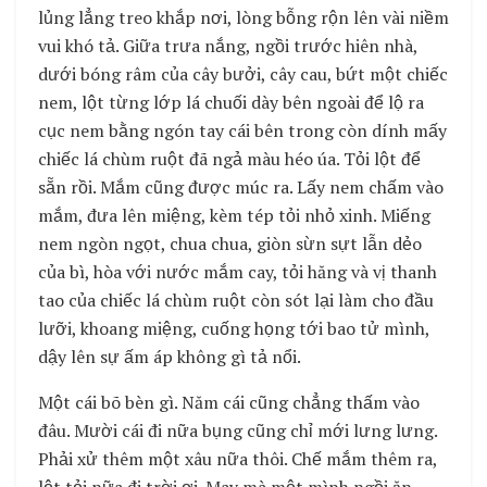
lủng lẳng treo khắp nơi, lòng bỗng rộn lên vài niềm
vui khó tả. Giữa trưa nắng, ngồi trước hiên nhà,
dưới bóng râm của cây bưởi, cây cau, bứt một chiếc
nem, lột từng lớp lá chuối dày bên ngoài để lộ ra
cục nem bằng ngón tay cái bên trong còn dính mấy
chiếc lá chùm ruột đã ngả màu héo úa. Tỏi lột để
sẵn rồi. Mắm cũng được múc ra. Lấy nem chấm vào
mắm, đưa lên miệng, kèm tép tỏi nhỏ xinh. Miếng
nem ngòn ngọt, chua chua, giòn sừn sựt lẫn dẻo
của bì, hòa với nước mắm cay, tỏi hăng và vị thanh
tao của chiếc lá chùm ruột còn sót lại làm cho đầu
lưỡi, khoang miệng, cuống họng tới bao tử mình,
dậy lên sự ấm áp không gì tả nổi.
Một cái bõ bèn gì. Năm cái cũng chẳng thấm vào
đâu. Mười cái đi nữa bụng cũng chỉ mới lưng lưng.
Phải xử thêm một xâu nữa thôi. Chế mắm thêm ra,