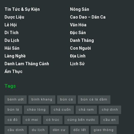
Tin Tức & Sự Kiện
Nông Sản
Dược Liệu
Cao Dao – Dân Ca
Lễ Hội
Văn Hóa
Di Tích
Đặc Sản
Du Lịch
Danh Thắng
Hải Sản
Con Người
Làng Nghề
Địa Linh
Danh Lam Thắng Cảnh
Lịch Sử
Ẩm Thực
Tags
bánh ướt
bình khang
bún cá
bún cá lá dầm
bún lá
cháo lòng
chả cuốn
chả ram
chợ dinh
cá đỏ
cô mai
cô trúc
cúng bến nước
cầu an
cầu dinh
du lịch
dân cư
dốc lết
giao thông