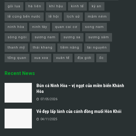
gỏi lua
hà liên
khí hậu
kinh tế
kỳ an
lễ cúng bến nước
lễ hội
lịch sử
mắm nêm
ninh hòa
ninh tây
quan cai cơ
song nam
sông ngòi
sương nam
sương sa
sương sâm
thanh mỹ
thái khang
tiềm năng
tài nguyên
tổng quan
xua xoa
xuân tế
địa giới
ốc
Recent News
Bún cá Ninh Hòa – vị ngọt của miền biển Khánh
Hòa
07/05/2026
Vẻ đẹp lấp lánh của cánh đồng muối Hòn Khói
04/11/2025