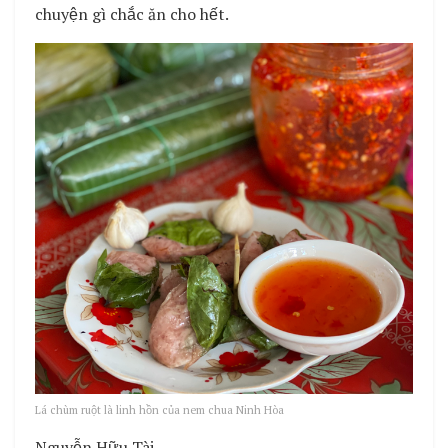
chuyện gì chắc ăn cho hết.
Lá chùm ruột là linh hồn của nem chua Ninh Hòa
Nguyễn Hữu Tài