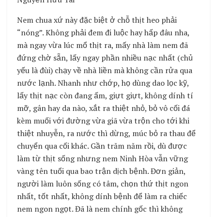
Nem chua xứ này đặc biệt ở chỗ thịt heo phải
“nóng”. Không phải đem đi luộc hay hấp đâu nha,
mà ngay vừa lúc mổ thịt ra, mấy nhà làm nem đã
đứng chờ sẵn, lấy ngay phần nhiều nạc nhất (chủ
yếu là đùi) chạy về nhà liền mà không cần rửa qua
nước lạnh. Nhanh như chớp, họ dùng dao lọc kỹ,
lấy thịt nạc còn đang ấm, giựt giựt, không dính tí
mỡ, gân hay da nào, xắt ra thiệt nhỏ, bỏ vô cối đá
kèm muối với đường vừa giã vừa trộn cho tới khi
thiệt nhuyễn, ra nước thì dừng, múc bỏ ra thau để
chuyển qua cối khác. Gần trăm năm rồi, dù được
làm từ thịt sống nhưng nem Ninh Hòa vẫn vững
vàng tên tuổi qua bao trận dịch bệnh. Đơn giản,
người làm luôn sống có tâm, chọn thứ thịt ngon
nhất, tốt nhất, không dính bệnh để làm ra chiếc
nem ngon ngọt. Đã là nem chính gốc thì không