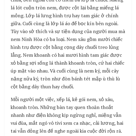
lá lót cuộn tròn nem, được cột lại bằng miếng lá
mỏng. Lớp lá lưng hình trụ hay tam giác ở chính
giữa. Cuối cùng là lớp lá áo để bọc kín bên ngoài.
Tùy vào sở thích và sự tiện dụng của người mua mà
nem Ninh Hòa có ba loại. Nem xâu gồm mười chiếc
hình trụ được cột bằng cọng dây chuối treo lủng
lẳng. Nem khoanh có hai mươi hình tam giác được
xỏ bằng sợi sống lá thành khoanh tròn, cứ hai chiếc
úp mặt vào nhau. Và cuối cùng là nem ký, mỗi cây
nặng nửa ký, tròn như đòn bánh tét mập ù thù lù
cột bằng dây thun hay chuối.
Mỗi người một việc, xếp lá, kẻ gói nem, xỏ xâu,
khoanh tròn. Những bàn tay quen thoăn thoắt
nhanh như điện không kịp ngừng nghỉ, miệng vẫn
vui đùa, mắt ngó vô tivi xem ca nhạc, cải lương, hai
tai vẫn dỏng lên để nghe ngoài kia cuộc đời rộn rã.