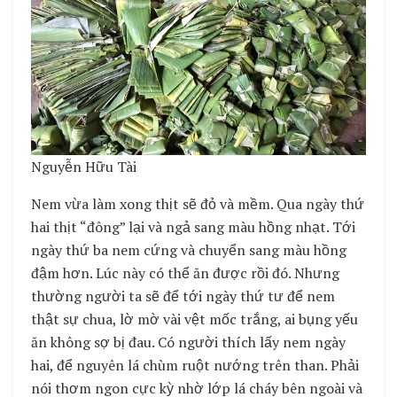
Nguyễn Hữu Tài
Nem vừa làm xong thịt sẽ đỏ và mềm. Qua ngày thứ
hai thịt “đông” lại và ngả sang màu hồng nhạt. Tới
ngày thứ ba nem cứng và chuyển sang màu hồng
đậm hơn. Lúc này có thể ăn được rồi đó. Nhưng
thường người ta sẽ để tới ngày thứ tư để nem
thật sự chua, lờ mờ vài vệt mốc trắng, ai bụng yếu
ăn không sợ bị đau. Có người thích lấy nem ngày
hai, để nguyên lá chùm ruột nướng trên than. Phải
nói thơm ngon cực kỳ nhờ lớp lá cháy bên ngoài và