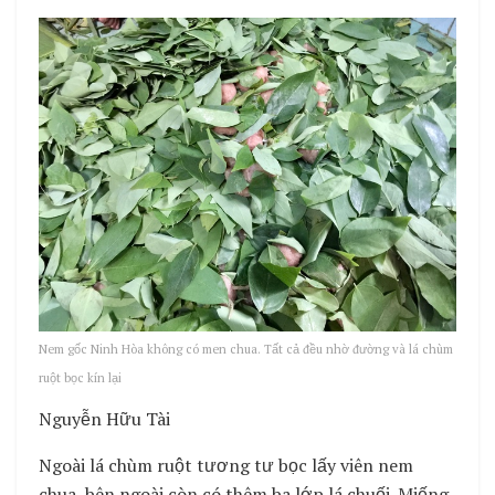
Nem gốc Ninh Hòa không có men chua. Tất cả đều nhờ đường và lá chùm
ruột bọc kín lại
Nguyễn Hữu Tài
Ngoài lá chùm ruột tương tư bọc lấy viên nem
chua, bên ngoài còn có thêm ba lớp lá chuối. Miếng