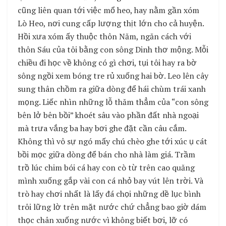
cũng liên quan tới việc mổ heo, hay nằm gần xóm
Lò Heo, nơi cung cấp lượng thịt lớn cho cả huyện.
Hồi xưa xóm ấy thuộc thôn Năm, ngăn cách với
thôn Sáu của tôi bằng con sông Dinh thơ mộng. Mỗi
chiều đi học về không có gì chơi, tụi tôi hay ra bờ
sông ngồi xem bóng tre rủ xuống hai bờ. Leo lên cây
sung thân chồm ra giữa dòng để hái chùm trái xanh
mọng. Liếc nhìn những lỗ thăm thẳm của “con sông
bên lở bên bồi” khoét sâu vào phần đất nhà ngoại
mà trưa vắng ba hay bơi ghe đặt cần câu cắm.
Không thì vô sự ngó mấy chú chèo ghe tới xúc ụ cát
bồi mọc giữa dòng để bán cho nhà làm giá. Trầm
trồ lúc chim bói cá hay con cò từ trên cao quăng
mình xuống gắp vài con cá nhỏ bay vút lên trời. Và
trò hay chơi nhất là lấy đá chọi những dề lục bình
trôi lững lờ trên mặt nước chứ chẳng bao giờ dám
thọc chân xuống nước vì không biết bơi, lỡ có