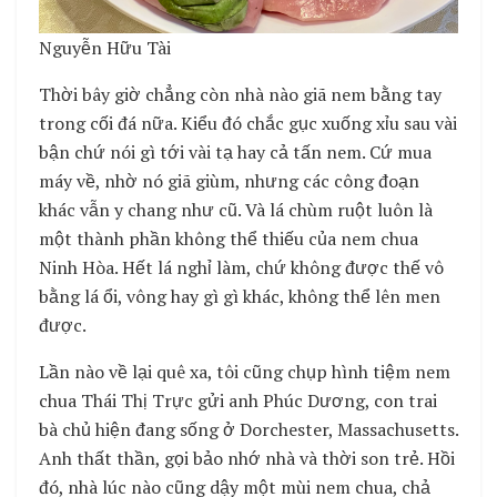
Nguyễn Hữu Tài
Thời bây giờ chẳng còn nhà nào giã nem bằng tay
trong cối đá nữa. Kiểu đó chắc gục xuống xỉu sau vài
bận chứ nói gì tới vài tạ hay cả tấn nem. Cứ mua
máy về, nhờ nó giã giùm, nhưng các công đoạn
khác vẫn y chang như cũ. Và lá chùm ruột luôn là
một thành phần không thể thiếu của nem chua
Ninh Hòa. Hết lá nghỉ làm, chứ không được thế vô
bằng lá ổi, vông hay gì gì khác, không thể lên men
được.
Lần nào về lại quê xa, tôi cũng chụp hình tiệm nem
chua Thái Thị Trực gửi anh Phúc Dương, con trai
bà chủ hiện đang sống ở Dorchester, Massachusetts.
Anh thất thần, gọi bảo nhớ nhà và thời son trẻ. Hồi
đó, nhà lúc nào cũng dậy một mùi nem chua, chả