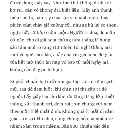
được dùng máy xay. Như thế thịt không dính kết,
bở rụi, cắn vô không dai, biết liền. Mấy anh thanh
niên cao to, bàn tay chai sạn vì quanh năm thay
phiên cầm chày giã xuống cối, nhưng bù lại eo thon,
ngực nở, cơ bắp cuồn cuộn. Người ta đùa, dù mập
cỡ nào, cho đi giã nem chừng nửa tháng là bụng
sáu tám múi rõ ràng (tự nhiên tôi nghĩ thầm, mai
mốt về quê chơi lâu, chắc qua xin giã nem, để giải
tỏa hết mớ thức ăn nạp vô bao tử mỗi ngày mà
không cần đi gym hì hục).
Bì phải chuẩn bị trước khi giã thịt. Lọc da đùi sạch
mỡ, sau đó đem luộc, khi chín tới thì gắp ra để
nguội. Lấy giấy lau cho khô rồi lạng từng lớp thiệt
mỏng, xắt thành sợi, đem rồi trộn chung với nem
theo một tỉ lệ nhất định. Không quá ít mất đi cảm
giác sừn sựt khi nhai, cũng chẳng bỏ quá nhiều sẽ
nhảm xàm trong miệng. Bằng sự chuẩn xác đến