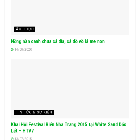
ẨM THỰC
Nồng nàn canh chua cá dìa, cá dò vò lá me non
14/08/2020
TIN TỨC & SỰ KIỆN
Khai Hội Festival Biển Nha Trang 2015 tại White Sand Dốc
Lết – HTV7
13/07/2015