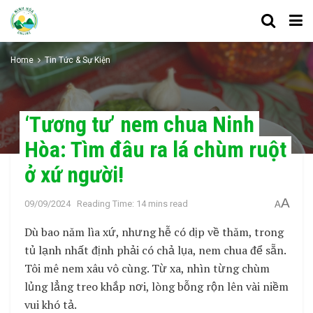
Home
Tin Tức & Sự Kiện
‘Tương tư’ nem chua Ninh
Hòa: Tìm đâu ra lá chùm ruột
ở xứ người!
A
09/09/2024
Reading Time: 14 mins read
A
Dù bao năm lìa xứ, nhưng hễ có dịp về thăm, trong
tủ lạnh nhất định phải có chả lụa, nem chua để sẵn.
Tôi mê nem xâu vô cùng. Từ xa, nhìn từng chùm
lủng lẳng treo khắp nơi, lòng bỗng rộn lên vài niềm
vui khó tả.