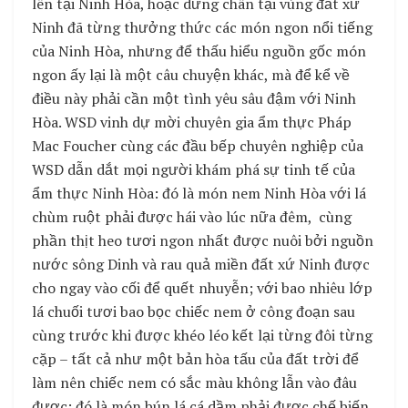
lên tại Ninh Hòa, hoặc dừng chân tại vùng đất xứ
Ninh đã từng thưởng thức các món ngon nổi tiếng
của Ninh Hòa, nhưng để thấu hiểu nguồn gốc món
ngon ấy lại là một câu chuyện khác, mà để kể về
điều này phải cần một tình yêu sâu đậm với Ninh
Hòa. WSD vinh dự mời chuyên gia ẩm thực Pháp
Mac Foucher cùng các đầu bếp chuyên nghiệp của
WSD dẫn dắt mọi người khám phá sự tinh tế của
ẩm thực Ninh Hòa: đó là món nem Ninh Hòa với lá
chùm ruột phải được hái vào lúc nữa đêm, cùng
phần thịt heo tươi ngon nhất được nuôi bởi nguồn
nước sông Dinh và rau quả miền đất xứ Ninh được
cho ngay vào cối để quết nhuyễn; với bao nhiêu lớp
lá chuối tươi bao bọc chiếc nem ở công đoạn sau
cùng trước khi được khéo léo kết lại từng đôi từng
cặp – tất cả như một bản hòa tấu của đất trời để
làm nên chiếc nem có sắc màu không lẫn vào đâu
được; đó là món bún lá cá dầm phải được chế biến