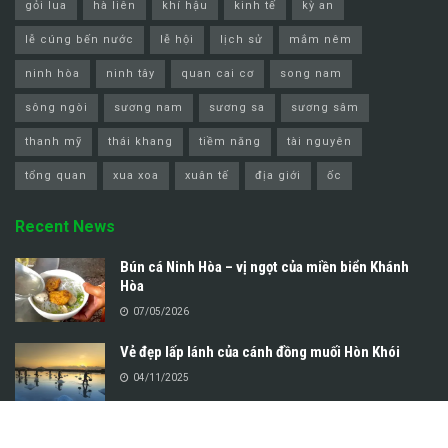
gỏi lua
hà liên
khí hậu
kinh tế
kỳ an
lễ cúng bến nước
lễ hội
lịch sử
mắm nêm
ninh hòa
ninh tây
quan cai cơ
song nam
sông ngòi
sương nam
sương sa
sương sâm
thanh mỹ
thái khang
tiềm năng
tài nguyên
tổng quan
xua xoa
xuân tế
địa giới
ốc
Recent News
Bún cá Ninh Hòa – vị ngọt của miền biển Khánh
Hòa
07/05/2026
Vẻ đẹp lấp lánh của cánh đồng muối Hòn Khói
04/11/2025