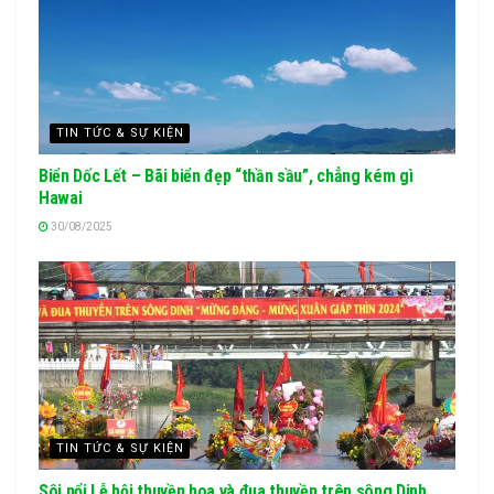
TIN TỨC & SỰ KIỆN
Biển Dốc Lết – Bãi biển đẹp “thần sầu”, chẳng kém gì
Hawai
30/08/2025
TIN TỨC & SỰ KIỆN
Sôi nổi Lễ hội thuyền hoa và đua thuyền trên sông Dinh