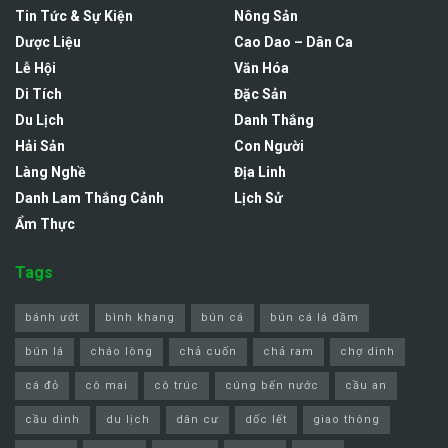
Tin Tức & Sự Kiện
Nông Sản
Dược Liệu
Cao Dao – Dân Ca
Lễ Hội
Văn Hóa
Di Tích
Đặc Sản
Du Lịch
Danh Thắng
Hải Sản
Con Người
Làng Nghề
Địa Linh
Danh Lam Thắng Cảnh
Lịch Sử
Ẩm Thực
Tags
bánh ướt
bình khang
bún cá
bún cá lá dầm
bún lá
cháo lòng
chả cuốn
chả ram
chợ dinh
cá đỏ
cô mai
cô trúc
cúng bến nước
cầu an
cầu dinh
du lịch
dân cư
dốc lết
giao thông