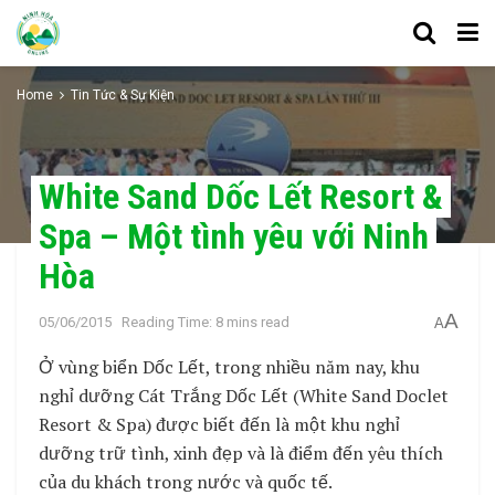
Home
Tin Tức & Sự Kiện
White Sand Dốc Lết Resort &
Spa – Một tình yêu với Ninh
Hòa
A
05/06/2015
Reading Time: 8 mins read
A
Ở vùng biển Dốc Lết, trong nhiều năm nay, khu
nghỉ dưỡng Cát Trắng Dốc Lết (White Sand Doclet
Resort & Spa) được biết đến là một khu nghỉ
dưỡng trữ tình, xinh đẹp và là điểm đến yêu thích
của du khách trong nước và quốc tế.