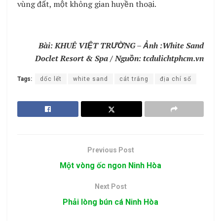
vùng đất, một không gian huyền thoại.
Bài: KHUÊ VIỆT TRƯỜNG – Ảnh :White Sand
Doclet Resort & Spa / Nguồn: tcdulichtphcm.vn
Tags:
dốc lết
white sand
cát trắng
địa chí số
Previous Post
Một vòng ốc ngon Ninh Hòa
Next Post
Phải lòng bún cá Ninh Hòa