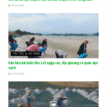
18/02/2024
TIN TỨC & SỰ KIỆN
Dân kêu bãi biển Dốc Lết ngập rác, địa phương ra quân dọn
sạch
16/07/2024