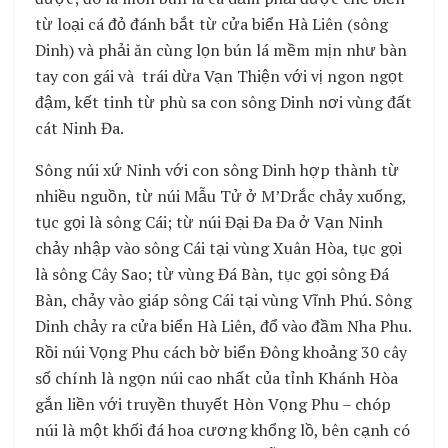
từ loại cá đỏ đánh bắt từ cửa biển Hà Liên (sông
Dinh) và phải ăn cùng lọn bún lá mềm mịn như bàn
tay con gái và trái dừa Vạn Thiện với vị ngon ngọt
đậm, kết tinh từ phù sa con sông Dinh nơi vùng đất
cát Ninh Đa.
Sông núi xứ Ninh với con sông Dinh hợp thành từ
nhiều nguồn, từ núi Mẫu Tử ở M’Drắc chảy xuống,
tục gọi là sông Cái; từ núi Đại Đa Đa ở Vạn Ninh
chảy nhập vào sông Cái tại vùng Xuân Hòa, tục gọi
là sông Cây Sao; từ vùng Đá Bàn, tục gọi sông Đá
Bàn, chảy vào giáp sông Cái tại vùng Vĩnh Phú. Sông
Dinh chảy ra cửa biển Hà Liên, đổ vào đầm Nha Phu.
Rồi núi Vọng Phu cách bờ biển Đông khoảng 30 cây
số chính là ngọn núi cao nhất của tỉnh Khánh Hòa
gắn liền với truyền thuyết Hòn Vọng Phu – chóp
núi là một khối đá hoa cương khổng lồ, bên cạnh có