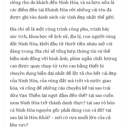
riêng cho du khách đến Ninh Hòa, và xa hơn nữa là
các điểm đến tại Khánh Hòa với những cái tên đã
được ghi vào danh sách các vịnh đẹp nhất thế giới.
Địa chí số là một công trình công phu, trình bày
xúc tích, khoa học về lịch sử, địa lý, con người vùng
đất Ninh Hòa, khởi đầu từ thưở tiền nhân mở cõi
đàng trong. Địa chí số tổng hợp thông tin và thể
hiện sinh động với hình ảnh, phim ngắn chất lượng
cao được quay chụp từ trên cao bằng thiết bị
chuyên dụng hiện đại nhất để lột tả cho hết cái đẹp
của Ninh Hòa, của vùng đất mà trời và nước giao
hòa, và cũng để những câu chuyện kể tại sao trái
dừa Vạn Thiện lại ngọt đậm đến thế? tại sao cuốn
nem Ninh Hòa trở thành danh thực? tại sao tô bún
cá Ninh Hòa nguyên gốc phải dùng con cá đỏ? tại
sao lại là Hòn Khói? – nơi có vựa muối lớn của cả
khu vực?