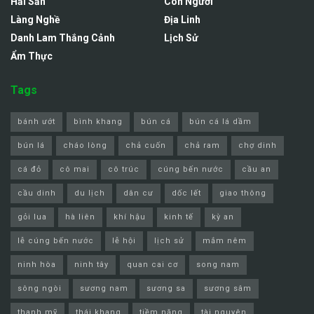
Hải Sản
Con Người
Làng Nghề
Địa Linh
Danh Lam Thắng Cảnh
Lịch Sử
Ẩm Thực
Tags
bánh ướt
bình khang
bún cá
bún cá lá dầm
bún lá
cháo lòng
chả cuốn
chả ram
chợ dinh
cá đỏ
cô mai
cô trúc
cúng bến nước
cầu an
cầu dinh
du lịch
dân cư
dốc lết
giao thông
gỏi lua
hà liên
khí hậu
kinh tế
kỳ an
lễ cúng bến nước
lễ hội
lịch sử
mắm nêm
ninh hòa
ninh tây
quan cai cơ
song nam
sông ngòi
sương nam
sương sa
sương sâm
thanh mỹ
thái khang
tiềm năng
tài nguyên