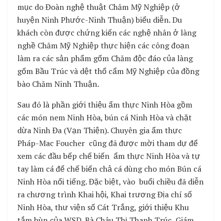
mục do Đoàn nghệ thuật Chăm Mỹ Nghiệp (ở
huyện Ninh Phước-Ninh Thuận) biểu diễn. Du
khách còn được chứng kiến các nghệ nhân ở làng
nghề Chăm Mỹ Nghiệp thực hiện các công đoạn
làm ra các sản phẩm gốm Chăm độc đáo của làng
gốm Bầu Trúc và dệt thổ cẩm Mỹ Nghiệp của đồng
bào Chăm Ninh Thuận.
Sau đó là phần giới thiệu ẩm thực Ninh Hòa gồm
các món nem Ninh Hòa, bún cá Ninh Hòa và chặt
dừa Ninh Đa (Vạn Thiện). Chuyên gia ẩm thực
Pháp-Mac Foucher cũng đã được mời tham dự để
xem các đầu bếp chế biến ẩm thực Ninh Hòa và tự
tay làm cá để chế biến chả cá dùng cho món Bún cá
Ninh Hòa nổi tiếng. Đặc biệt, vào buổi chiều đã diễn
ra chương trình Khai hội, Khai trương Địa chí số
Ninh Hòa, thư viện số Cát Trắng, giới thiệu Khu
tắm bùn của WSD. Bà Châu Thị Thanh Trúc, Giám