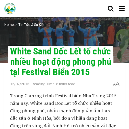
Home
Tin Tức & Sự Kiện
White Sand Dốc Lết tổ chức
nhiều hoạt động phong phú
tại Festival Biển 2015
A
12/07/2015
Reading Time: 6 mins read
A
Trong Chương trình Festival biển Nha Trang 2015
năm nay, White Sand Doc Let tổ chức nhiều hoạt
động phong phú, nhấn mạnh đến phần ẩm thực
đặc sản ở Ninh Hòa, bỡi đơn vị hiện đang họat
động trên vùng đất Ninh Hòa có nhiều sản vật đặc