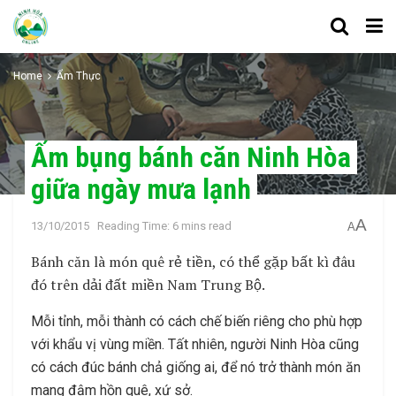
Home
Ẩm Thực
Ấm bụng bánh căn Ninh Hòa
giữa ngày mưa lạnh
A
13/10/2015
Reading Time: 6 mins read
A
Bánh căn là món quê rẻ tiền, có thể gặp bất kì đâu
đó trên dải đất miền Nam Trung Bộ.
Mỗi tỉnh, mỗi thành có cách chế biến riêng cho phù hợp
với khẩu vị vùng miền. Tất nhiên, người Ninh Hòa cũng
có cách đúc bánh chả giống ai, để nó trở thành món ăn
mang đậm hồn quê, xứ sở.