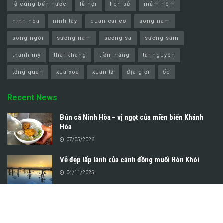
lễ cúng bến nước
lễ hội
lịch sử
mắm nêm
ninh hòa
ninh tây
quan cai cơ
song nam
sông ngòi
sương nam
sương sa
sương sâm
thanh mỹ
thái khang
tiềm năng
tài nguyên
tổng quan
xua xoa
xuân tế
địa giới
ốc
Recent News
Bún cá Ninh Hòa – vị ngọt của miền biển Khánh
Hòa
07/05/2026
Vẻ đẹp lấp lánh của cánh đồng muối Hòn Khói
04/11/2025