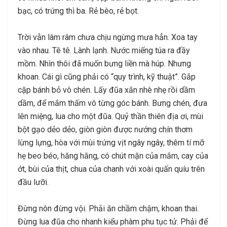
bạc, có trứng thì ba. Rẻ bèo, rẻ bọt.
Trời vẫn lâm râm chưa chịu ngừng mưa hẳn. Xoa tay
vào nhau. Tê tê. Lành lạnh. Nước miếng túa ra đầy
mồm. Nhìn thôi đã muốn bưng liền mà húp. Nhưng
khoan. Cái gì cũng phải có “quy trình, kỹ thuật”. Gắp
cặp bánh bỏ vô chén. Lấy đũa xắn nhè nhẹ rồi dầm
dầm, để mắm thấm vô từng góc bánh. Bưng chén, đưa
lên miệng, lua cho một đũa. Quỷ thần thiên địa ơi, mùi
bột gạo dẻo dẻo, giòn giòn được nướng chín thơm
lừng lựng, hòa với mùi trứng vịt ngây ngây, thêm tí mỡ
hẹ beo béo, hăng hăng, có chút mặn của mắm, cay của
ớt, bùi của thịt, chua của chanh với xoài quấn quíu trên
đầu lưỡi.
Đừng nôn đừng vội. Phải ăn chầm chậm, khoan thai.
Đừng lua đũa cho nhanh kiểu phàm phu tục tử. Phải để