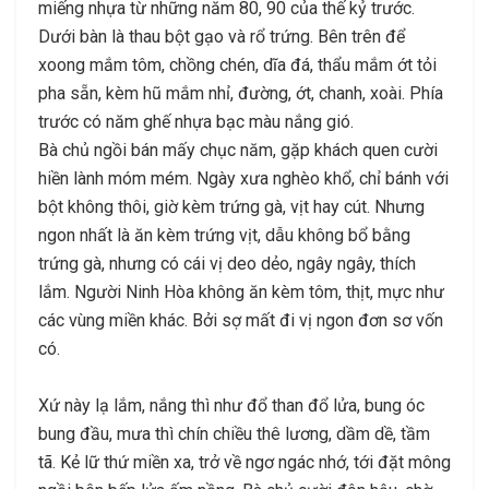
miếng nhựa từ những năm 80, 90 của thế kỷ trước.
Dưới bàn là thau bột gạo và rổ trứng. Bên trên để
xoong mắm tôm, chồng chén, dĩa đá, thẩu mắm ớt tỏi
pha sẵn, kèm hũ mắm nhỉ, đường, ớt, chanh, xoài. Phía
trước có năm ghế nhựa bạc màu nắng gió.
Bà chủ ngồi bán mấy chục năm, gặp khách quen cười
hiền lành móm mém. Ngày xưa nghèo khổ, chỉ bánh với
bột không thôi, giờ kèm trứng gà, vịt hay cút. Nhưng
ngon nhất là ăn kèm trứng vịt, dẫu không bổ bằng
trứng gà, nhưng có cái vị deo dẻo, ngây ngây, thích
lắm. Người Ninh Hòa không ăn kèm tôm, thịt, mực như
các vùng miền khác. Bởi sợ mất đi vị ngon đơn sơ vốn
có.
Xứ này lạ lắm, nắng thì như đổ than đổ lửa, bung óc
bung đầu, mưa thì chín chiều thê lương, dầm dề, tầm
tã. Kẻ lữ thứ miền xa, trở về ngơ ngác nhớ, tới đặt mông