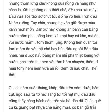
nhưng thơm lừng chứ không quá nồng và hăng như
hành lá. Xắt hẹ bằng dao thiệt nhỏ, đều như xài máy.
Dầu vừa sôi, tao sơ chút tỏi, đổ hẹ vô liền. Trộn đều.
Nhắc xuống. Tuy chín, nhưng hẹ vẫn giữ được màu
xanh mơn mởn. Dân xứ này không ăn bánh căn bằng
nước mắm pha loãng kèm xíu mại hay cá kho, mà ăn
với nước mắm… tôm thơm lựng. Không liên quan tới
loại mắm ăn với thịt chó hay bún đậu ngoài Bắc đâu
nhen, mà được nấu bằng mắm nhỉ pha thiệt loãng với
nước lạnh, trộn thịt heo với tôm bằm nhuyễn, thêm tí
màu tôm, nêm nếm vừa ăn rồi đem đi nấu chín. Thế
thôi.
Quanh năm suốt tháng, khắp đầu trên xóm dưới, hẻm
cụt, ngõ sâu, từ tờ mờ sáng tới tối mịt mù, đâu đâu
cũng thấy hàng bánh căn trên vỉa hè dân dã. Quán quê
cũ kĩ, giăng bạt nhựa che nắng mưa, có bàn gỗ trải