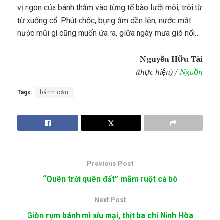
vị ngon của bánh thấm vào từng tế bào lưỡi môi, trôi từ
từ xuống cổ. Phút chốc, bụng ấm dần lên, nước mắt
nước mũi gì cũng muốn ứa ra, giữa ngày mưa gió nổi…
Nguyễn Hữu Tài
(thực hiện) /
Nguồn
Tags:
bánh căn
Previous Post
“Quên trời quên đất” mắm ruột cá bò
Next Post
Giòn rụm bánh mì xíu mại, thịt ba chỉ Ninh Hòa