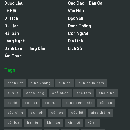
Dược Liệu
Cao Dao – Dân Ca
Lễ Hội
Văn Hóa
Di Tích
Đặc Sản
Du Lịch
Danh Thắng
Hải Sản
Con Người
Làng Nghề
Địa Linh
Danh Lam Thắng Cảnh
Lịch Sử
Ẩm Thực
Tags
bánh ướt
bình khang
bún cá
bún cá lá dầm
bún lá
cháo lòng
chả cuốn
chả ram
chợ dinh
cá đỏ
cô mai
cô trúc
cúng bến nước
cầu an
cầu dinh
du lịch
dân cư
dốc lết
giao thông
gỏi lua
hà liên
khí hậu
kinh tế
kỳ an