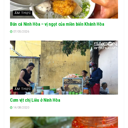
ẨM THỰC
Bún cá Ninh Hòa – vị ngọt của miền biển Khánh Hòa
07/05/2026
ẨM THỰC
Cơm vịt chị Liễu ở Ninh Hòa
14/08/2020