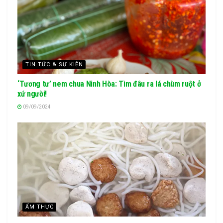
TIN TỨC & SỰ KIỆN
‘Tương tư’ nem chua Ninh Hòa: Tìm đâu ra lá chùm ruột ở
xứ người!
09/09/2024
ẨM THỰC