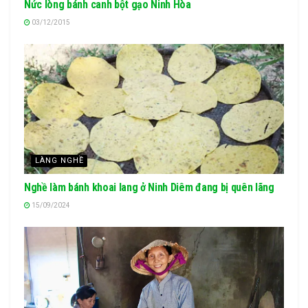
Nức lòng bánh canh bột gạo Ninh Hòa
03/12/2015
LÀNG NGHỀ
Nghề làm bánh khoai lang ở Ninh Diêm đang bị quên lãng
15/09/2024