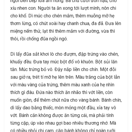
ngồi bên bếp lửa ấm nồng. Bà chủ cười đôn hậu, chờ
xíu nhen con. Người ta ăn xong tới lượt mình, nôn chi
cho khổ. Dì múc cho chén mắm, thêm muỗng mỡ hẹ
thơm lừng, có chút xoài hay chanh chua, đa đã. Đưa lên
miệng nếm thử, lạt thì thêm mắm với đường, vừa thì
thôi, rồi chống đũa ngồi ngó.
Dì lấy đũa sắt khơi lò cho đượm, đập trứng vào chén,
khuấy đều. Đưa tay múc bột đổ vô khuôn. Bột sủi lăn
tăn. Múc trứng bỏ vô. Đậy nắp liền cho chín. Một đỗi
sau giở ra, trét tí mỡ hẹ lên trên. Màu trắng của bột lẫn
với màu vàng của trứng, thêm màu xanh của hẹ nhìn
thích gì đâu. Đứa nào thích ăn nhão thì vớt liền, còn
muốn giòn, để thêm chút nữa cho vàng bánh. Bánh chín,
dì lấy dao bằng thiếc, mòn mỏng một đầu, xỉa tay vô
vớt. Bánh căn không được ăn từng cái, mà phải tính
từng cặp, úp vào nhau gợi bao nhiêu thương nhớ. Mà
có nhiều nhỏi chi cam, cặp bánh không chỉ ngàn rưỡi