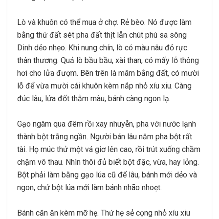
Lò và khuôn có thể mua ở chợ. Rẻ bèo. Nó được làm
bằng thứ đất sét pha đất thịt lẫn chút phù sa sông
Dinh dẻo nhẹo. Khi nung chín, lò có màu nâu đỏ rực
thân thương. Quả lò bầu bầu, xài than, có mấy lỗ thông
hơi cho lửa đượm. Bên trên là mâm bằng đất, có mười
lỗ để vừa mười cái khuôn kèm nắp nhỏ xíu xiu. Càng
đúc lâu, lửa đốt thẫm màu, bánh càng ngon lạ.
Gạo ngâm qua đêm rồi xay nhuyễn, pha với nước lạnh
thành bột trắng ngần. Người bán lâu năm pha bột rất
tài. Họ múc thử một vá giơ lên cao, rồi trút xuống chầm
chậm vô thau. Nhìn thôi đủ biết bột đặc, vừa, hay lỏng.
Bột phải làm bằng gạo lúa cũ để lâu, bánh mới dẻo và
ngon, chứ bột lúa mới làm bánh nhão nhoẹt.
Bánh căn ăn kèm mỡ hẹ. Thứ hẹ sẻ cọng nhỏ xíu xiu