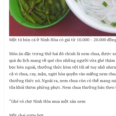
Một tô bún cá ở Ninh Hòa có giá từ 10.000 – 20.000 đồng
Món ăn đặc trưng thứ hai đó chính là nem chua, được xem
quà du lịch mang về quê cho những người vừa ghé thăm
bọc bên ngoài, thưởng thức kèm với tỏi sẻ tuy nhỏ nhưng
cả vị chua, cay, mặn, ngọt hòa quyện vào miếng nem c
thưởng thức nó. Ngoài ra, nem chua còn có thể mang 
tỏa khói thơm phừng phực. Nem chua thường bán theo t
“Ghé vô chợ Ninh Hòa mua một xâu nem
Một chai rượu bọt