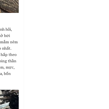
nh hỏi,
hờ hơi
ới mắm nêm
o nhất.
 hấp theo
ping thần
ôm, mực,
a, bốn