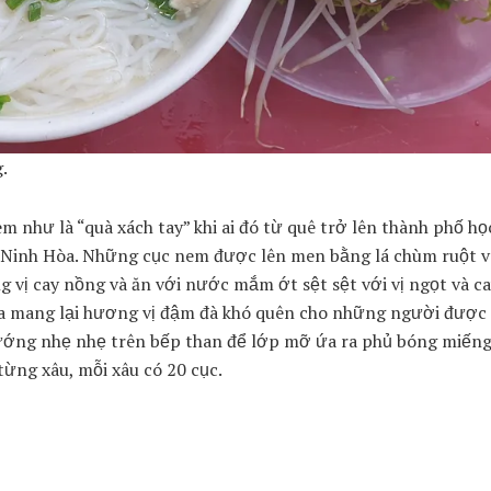
.
 như là “quà xách tay” khi ai đó từ quê trở lên thành phố họ
 Ninh Hòa. Những cục nem được lên men bằng lá chùm ruột và
 vị cay nồng và ăn với nước mắm ớt sệt sệt với vị ngọt và ca
hua mang lại hương vị đậm đà khó quên cho những người đượ
nướng nhẹ nhẹ trên bếp than để lớp mỡ ứa ra phủ bóng miến
ừng xâu, mỗi xâu có 20 cục.