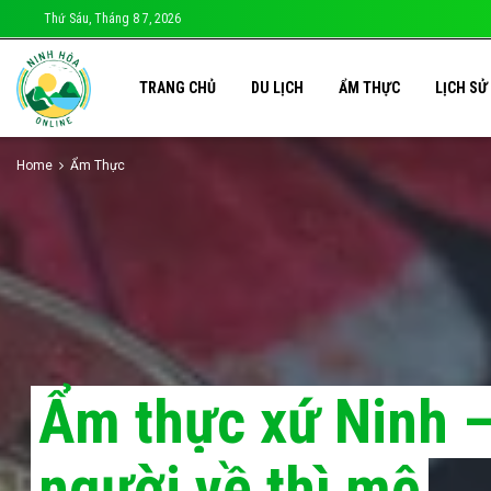
Thứ Sáu, Tháng 8 7, 2026
TRANG CHỦ
DU LỊCH
ẨM THỰC
LỊCH SỬ
Home
Ẩm Thực
Ẩm thực xứ Ninh –
người về thì mê