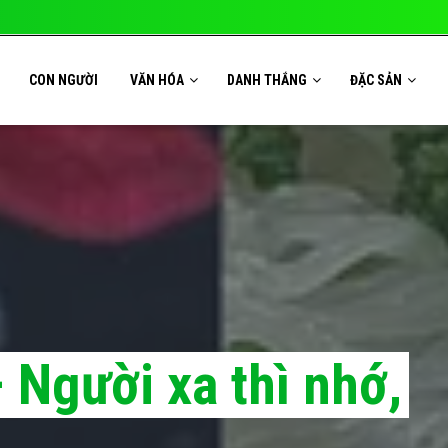
CON NGƯỜI
VĂN HÓA
DANH THẮNG
ĐẶC SẢN
 Người xa thì nhớ,