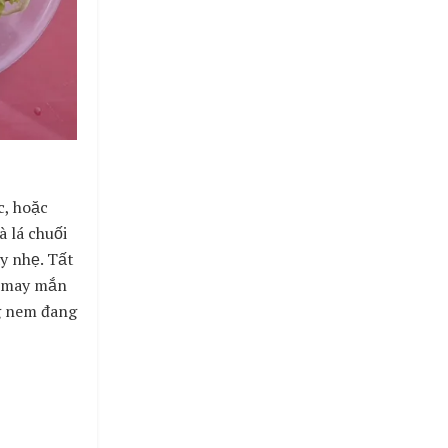
c, hoặc
 lá chuối
y nhẹ. Tất
c may mắn
g nem đang