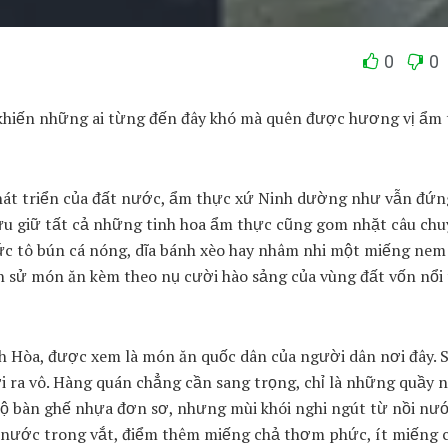
0
0
 khiến những ai từng đến đây khó mà quên được hương vị ẩm
phát triển của đất nước, ẩm thực xứ Ninh dường như vẫn đứn
ưu giữ tất cả những tinh hoa ẩm thực cũng gom nhặt câu chu
thức tô bún cá nóng, dĩa bánh xèo hay nhâm nhi một miếng nem
sử món ăn kèm theo nụ cười hào sảng của vùng đất vốn nổi 
 Hòa, được xem là món ăn quốc dân của người dân nơi đây. 
i ra vô. Hàng quán chẳng cần sang trọng, chỉ là những quầy n
ộ bàn ghế nhựa đơn sơ, nhưng mùi khói nghi ngút từ nồi nướ
 nước trong vắt, điểm thêm miếng chả thơm phức, ít miếng 