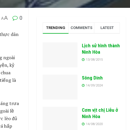
A
0
A
TRENDING
COMMENTS
LATEST
 thực dân
Lịch sử hình thành
Ninh Hòa
g ngoài
13/08/2015
yện, kỷ
 chua
Sông Dinh
tiếng là
14/09/2024
Sáng trưa
Cơm vịt chị Liễu ở
goài lề
Ninh Hòa
c lèo đủ
14/08/2020
cá hấp