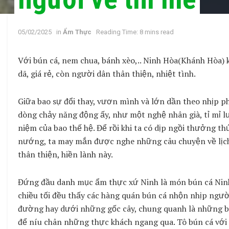
05/02/2025
in
Ẩm Thực
Reading Time: 8 mins read
Với bún cá, nem chua, bánh xèo,.. Ninh Hòa(Khánh Hòa)
dã, giá rẻ, còn người dân thân thiện, nhiệt tình.
Giữa bao sự đổi thay, vươn mình và lớn dần theo nhịp 
dòng chảy năng động ấy, như một nghệ nhân già, tỉ mỉ l
niệm của bao thế hệ. Để rồi khi ta có dịp ngồi thưởng 
nướng, ta may mắn được nghe những câu chuyện về lịch 
thân thiện, hiền lành này.
Đứng đầu danh mục ẩm thực xứ Ninh là món bún cá Ninh
chiều tối đều thấy các hàng quán bún cá nhộn nhịp ngườ
đường hay dưới những gốc cây, chung quanh là những b
để níu chân những thực khách ngang qua. Tô bún cá với