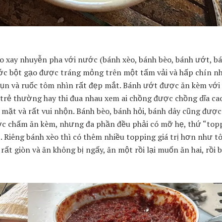
 xay nhuyễn pha với nước (bánh xèo, bánh bèo, bánh ướt, bá
ước bột gạo được tráng mỏng trên một tấm vải và hấp chín n
ì vụn và ruốc tôm nhìn rất đẹp mắt. Bánh ướt được ăn kèm v
n trẻ thường hay thi đua nhau xem ai chồng được chồng dĩa ca
mặt và rất vui nhộn. Bánh bèo, bánh hỏi, bánh dây cũng được
ước chấm ăn kèm, nhưng đa phần đều phải có mỡ hẹ, thứ “top
 Riêng bánh xèo thì có thêm nhiều topping giá trị hơn như t
t giòn và ăn không bị ngấy, ăn một rồi lại muốn ăn hai, rồi b