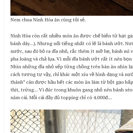
Nem chua Ninh Hòa ăn cùng tỏi sẻ.
Ninh Hòa còn rất nhiều món ăn được chế biến từ hạt gạo
bánh dây…). Nhưng nổi tiếng nhất có lẽ là bánh ướt. N
nước, sau đó bỏ ra dĩa nhỏ, rắc thêm ít mỡ hẹ, bánh m
pha loãng và chả lụa. Vì mỗi dĩa bánh ướt rất ít nên bọ
Nhìn những dĩa nhỏ xếp từng chồng trên bàn ăn nhìn lạ 
cách tương tự vậy, chỉ khác một xíu về hình dạng và n
thánh” cân được hầu hết các món ăn làm từ bột gạo hấp.
thịt, trứng… Vì đúc trong khuôn gang nhỏ nên bánh xèo rấ
năm cái. Mỗi cái đầy đủ topping chỉ có 4.000đ…