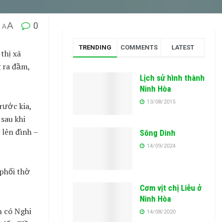
A
0
A
TRENDING
COMMENTS
LATEST
thị xã
 ra đầm,
Lịch sử hình thành
Ninh Hòa
13/08/2015
rước kia,
sau khi
 lên đình –
Sông Dinh
14/09/2024
 phối thờ
Cơm vịt chị Liễu ở
Ninh Hòa
n có Nghi
14/08/2020