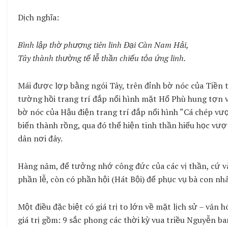
Dịch nghĩa:
Bình lập thờ phượng tiên linh Đại Càn Nam Hải,
Tây thành thường tế lễ thần chiếu tỏa ứng linh.
Mái được lợp bằng ngói Tây, trên đỉnh bờ nóc của Tiền t
tường hồi trang trí đắp nổi hình mặt Hổ Phù hung tợn vớ
bờ nóc của Hậu điện trang trí đắp nổi hình “Cá chép vượ
biến thành rồng, qua đó thể hiện tinh thần hiếu học vư
dân nơi đây.
Hàng năm, để tưởng nhớ công đức của các vị thần, cứ vào
phần lễ, còn có phần hội (Hát Bội) để phục vụ bà con n
Một điều đặc biệt có giá trị to lớn về mặt lịch sử – văn h
giá trị gồm: 9 sắc phong các thời kỳ vua triều Nguyễn ba