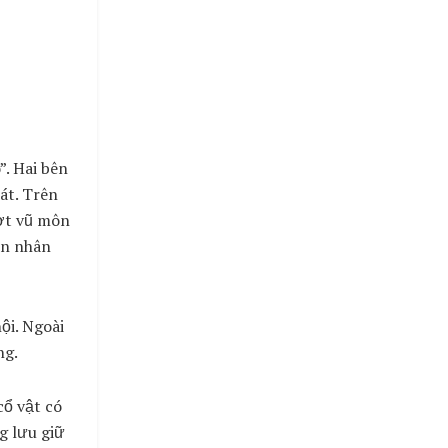
”. Hai bên
át. Trên
ượt vũ môn
on nhân
ội. Ngoài
ng.
cổ vật có
g lưu giữ