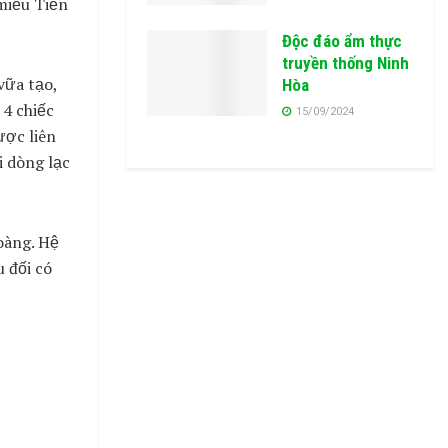
miếu Tiền
Độc đáo ẩm thực
truyền thống Ninh
vữa tạo,
Hòa
 4 chiếc
15/09/2024
ược liên
i dòng lạc
oàng. Hệ
u đối có