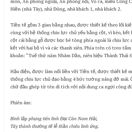
môn, Án phong ngoại, Án phong nội, Võ ca, miếu Công 
Hiền (nhà Tây), nhà Đông, nhà khách 1, nhà khách 2.
Tiền tế gồm 3 gian bằng nhau, được thiết kế theo lối kiế
cùng với hệ thống chịu lực chủ yếu bằng cột, vì kèo, kế
cột cái bằng gỗ được bọc bê tông phía ngoài là chịu lực 
kết với hai bộ vì và các thanh xiên. Phía trên có treo t
khoản: “Tuế thứ năm Nhâm Dần, niên hiệu Thành Thái thứ
Hậu điện, được làm nối liền với Tiền tế, được thiết kế 
thống chịu lực chủ đạo bằng 4 bức tường nâng đỡ mái. Ở 
chữ đầu ghép từ tên di tích với nội dung ca ngợi công đ
Phiên âm:
Bình lập phụng tiên linh Đại Càn Nam Hải,
Tây thành thường tế lễ thần chiêu linh ứng.