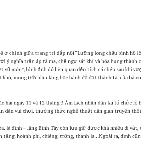
ế ở chính giữa trang trí đắp nổi “Lưỡng long chầu bình hồ lô
i ý nghĩa trấn áp tà ma, chế ngự sát khí và hóa hung thành c
t vũ môn”, hình ảnh đó liên quan đến tích cá chép sau khi v
ợt khó, mong ước dân làng học hành đỗ đạt thành tài của bà c
 hai ngày 11 và 12 tháng 3 Âm Lịch nhân dân lại tổ chức lễ h
hân dân vui chơi, thưởng thức nghệ thuật dân gian truyền thố
óa, là đình – lăng Bình Tây còn lưu giữ được khá nhiều di vật, 
n tặng, hoành phi, chiêng, trống, thanh la…Ngoài ra, đình cũn