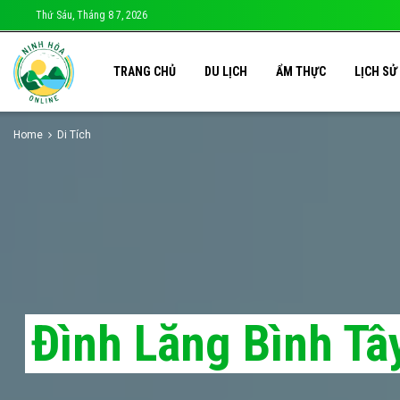
Thứ Sáu, Tháng 8 7, 2026
TRANG CHỦ
DU LỊCH
ẨM THỰC
LỊCH SỬ
Home
Di Tích
Đình Lăng Bình Tâ