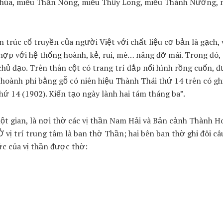
Chúa, miếu Thần Nông, miếu Thủy Long, miếu Thánh Nương, 
n trúc cổ truyền của người Việt với chất liệu cơ bản là gạch, 
t hợp với hệ thống hoành, kẻ, rui, mè… nâng đỡ mái. Trong đó,
chủ đạo. Trên thân cột có trang trí đắp nổi hình rồng cuốn, đ
ấm hoành phi bằng gỗ có niên hiệu Thành Thái thứ 14 trên có gh
 14 (1902). Kiến tạo ngày lành hai tám tháng ba”.
một gian, là nơi thờ các vị thần Nam Hải và Bản cảnh Thành H
vị trí trung tâm là ban thờ Thần; hai bên ban thờ ghi đôi câ
ức của vị thần được thờ: