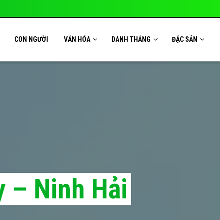
CON NGƯỜI
VĂN HÓA
DANH THẮNG
ĐẶC SẢN
y – Ninh Hải