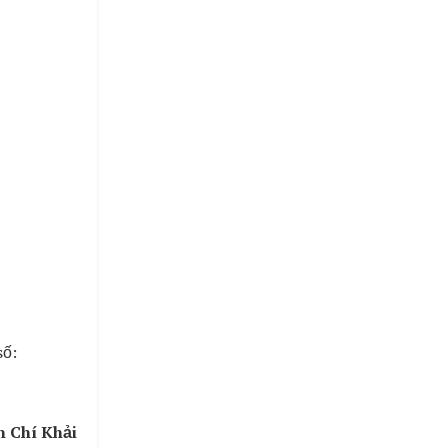
số:
 Chí Khải