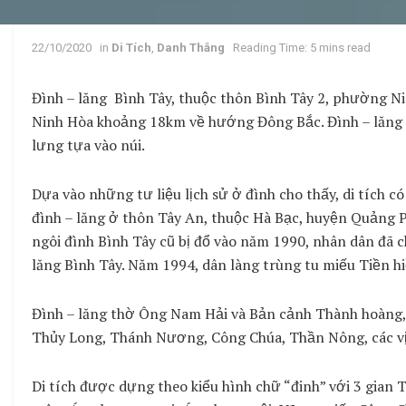
22/10/2020
in
Di Tích
,
Danh Thắng
Reading Time: 5 mins read
Đình – lăng Bình Tây, thuộc thôn Bình Tây 2, phường Ni
Ninh Hòa khoảng 18km về hướng Đông Bắc. Đình – lăng t
lưng tựa vào núi.
Dựa vào những tư liệu lịch sử ở đình cho thấy, di tích c
đình – lăng ở thôn Tây An, thuộc Hà Bạc, huyện Quảng P
ngôi đình Bình Tây cũ bị đổ vào năm 1990, nhân dân đã c
lăng Bình Tây. Năm 1994, dân làng trùng tu miếu Tiền h
Đình – lăng thờ Ông Nam Hải và Bản cảnh Thành hoàng, đó
Thủy Long, Thánh Nương, Công Chúa, Thần Nông, các vị
Di tích được dựng theo kiểu hình chữ “đinh” với 3 gian 