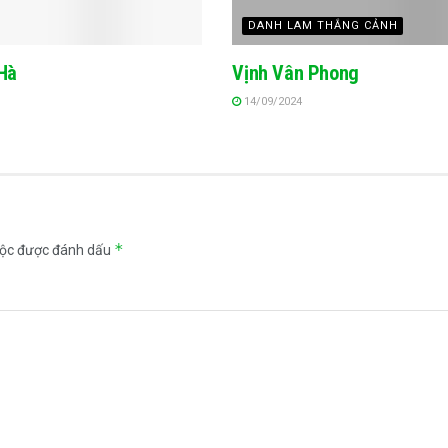
DANH LAM THẮNG CẢNH
Hà
Vịnh Vân Phong
14/09/2024
*
uộc được đánh dấu