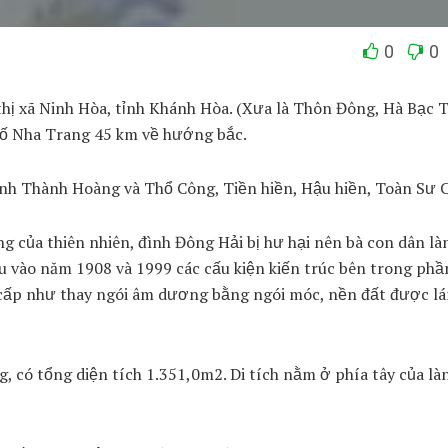
0
0
hị xã Ninh Hòa, tỉnh Khánh Hòa. (Xưa là Thôn Đông, Hà Bạc 
ố Nha Trang 45 km về hướng bắc.
Cảnh Thành Hoàng và Thổ Công, Tiền hiền, Hậu hiền, Toàn Sư
g của thiên nhiên, đình Đông Hải bị hư hại nên bà con dân là
 tu vào năm 1908 và 1999 các cấu kiện kiến trúc bên trong ph
 cấp như thay ngói âm dương bằng ngói móc, nền đất được lá
, có tổng diện tích 1.351,0m2. Di tích nằm ở phía tây của là