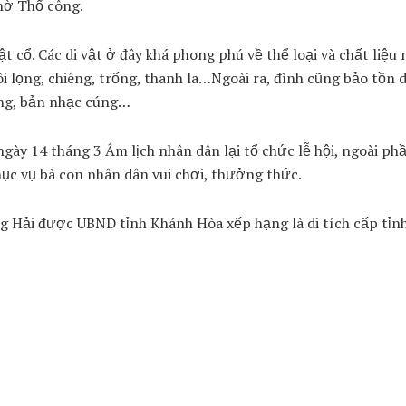
thờ Thổ công.
t cổ. Các di vật ở đây khá phong phú về thể loại và chất liệu 
 lọng, chiêng, trống, thanh la…Ngoài ra, đình cũng bảo tồn d
cúng, bản nhạc cúng…
ày 14 tháng 3 Âm lịch nhân dân lại tổ chức lễ hội, ngoài ph
phục vụ bà con nhân dân vui chơi, thưởng thức.
Đông Hải được UBND tỉnh Khánh Hòa xếp hạng là di tích cấp tỉn