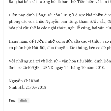
Ban; hai bên sát tường hồi là ban thờ Tiền hiền và ban 
Hiện nay, đình Đông Hải còn lưu giữ được khá nhiều di vậ
phong các vua triều Nguyễn ban tặng, khám rước sắc, đôi
hóa phi vật thể là các nghi thức, nghi lễ cúng, bài văn 
Hàng năm, để tưởng nhớ công đức của các vị thần, vào ng
có phần hội: Hát Bội, đua thuyền, lắc thúng, kéo co để 
Với những giá trị về lịch sử – văn hóa tiêu biểu, đình 
định số 2640/QĐ – UBND ngày 14 tháng 10 năm 2010.
Nguyễn Chí Khải
Ninh Hải 21/03/2018
Tags:
đình