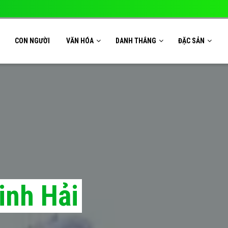
CON NGƯỜI
VĂN HÓA
DANH THẮNG
ĐẶC SẢN
inh Hải