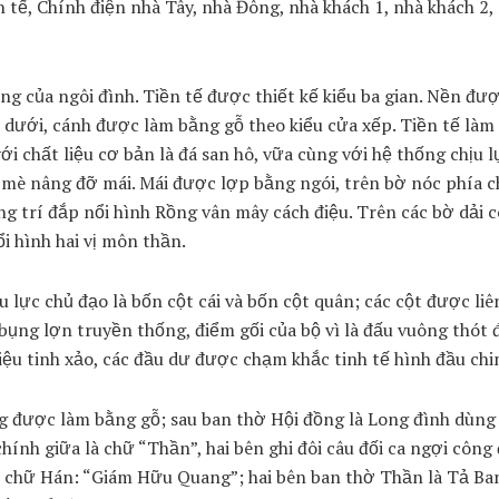
 tế, Chính điện nhà Tây, nhà Đông, nhà khách 1, nhà khách 2
ng của ngôi đình. Tiền tế được thiết kế kiểu ba gian. Nền đư
dưới, cánh được làm bằng gỗ theo kiểu cửa xếp. Tiền tế làm 
 chất liệu cơ bản là đá san hô, vữa cùng với hệ thống chịu l
i, mè nâng đỡ mái. Mái được lợp bằng ngói, trên bờ nóc phía 
ng trí đắp nổi hình Rồng vân mây cách điệu. Trên các bờ dải c
i hình hai vị môn thần.
u lực chủ đạo là bốn cột cái và bốn cột quân; các cột được liê
ì bụng lợn truyền thống, điểm gối của bộ vì là đấu vuông thót 
ệu tinh xảo, các đầu dư được chạm khắc tinh tế hình đầu ch
ng được làm bằng gỗ; sau ban thờ Hội đồng là Long đình dùn
hính giữa là chữ “Thần”, hai bên ghi đôi câu đối ca ngợi công 
i chữ Hán: “Giám Hữu Quang”; hai bên ban thờ Thần là Tả Ba