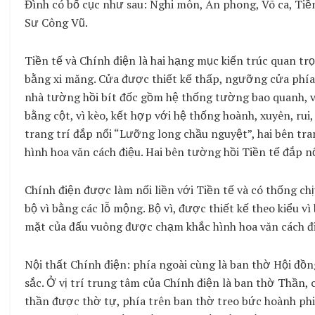
Đình có bố cục như sau: Nghi môn, Án phong, Võ ca, Tiền
Sư Công Vũ.
Tiền tế và Chính điện là hai hạng mục kiến trúc quan trọ
bằng xi măng. Cửa được thiết kế thấp, ngưỡng cửa phía 
nhà tường hồi bít đốc gồm hệ thống tường bao quanh, với
bằng cột, vì kèo, kết hợp với hệ thống hoành, xuyên, ru
trang trí đắp nổi “Lưỡng long chầu nguyệt”, hai bên tra
hình hoa văn cách điệu. Hai bên tường hồi Tiền tế đắp nổ
Chính điện được làm nối liền với Tiền tế và có thống chị
bộ vì bằng các lỗ mộng. Bộ vì, được thiết kế theo kiểu v
mặt của đấu vuông được chạm khắc hình hoa văn cách đi
Nội thất Chính điện: phía ngoài cùng là ban thờ Hội đồ
sắc. Ở vị trí trung tâm của Chính điện là ban thờ Thần, c
thần được thờ tự, phía trên ban thờ treo bức hoành ph