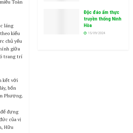
, miếu Toàn
Độc đáo ẩm thực
truyền thống Ninh
ợc láng
Hòa
theo kiểu
15/09/2024
ực chủ yếu
chính giữa
ó trang trí
n kết với
đáy, bốn
im Phượng.
g để đựng
đức của vị
n, Hữu