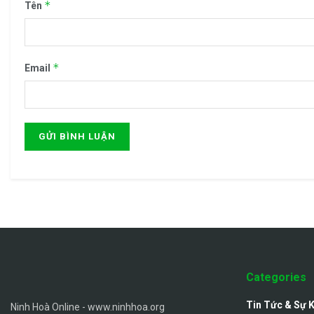
*
Tên
*
Email
Categories
Tin Tức & Sự 
Ninh Hoà Online - www.ninhhoa.org