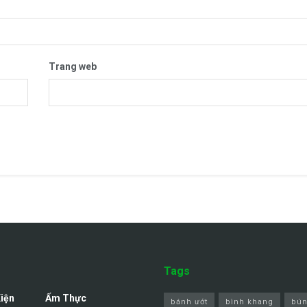
Trang web
Tags
Kiện
Ẩm Thực
bánh ướt
bình khang
bún