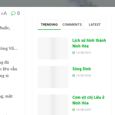
A
0
A
TRENDING
COMMENTS
LATEST
Thuộc,
Lịch sử hình thành
Ninh Hòa
 Công Vũ…
13/08/2015
ng đã
ần lớn vẫn
Sông Dinh
ng xi
14/09/2024
ng, mặt
Cơm vịt chị Liễu ở
Ninh Hòa
14/08/2020