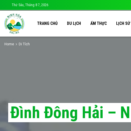
Thứ Sáu, Tháng 8 7, 2026
TRANG CHỦ
DU LỊCH
ẨM THỰC
LỊCH SỬ
Home
Di Tích
Đình Đông Hải – N