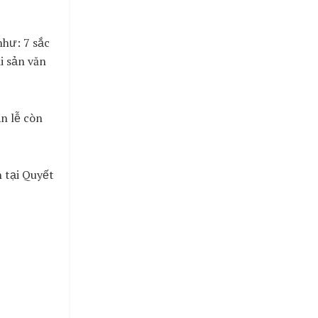
như: 7 sắc
i sản văn
ần lễ còn
h tại Quyết