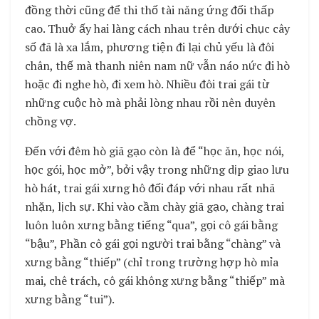
đồng thời cũng để thi thố tài năng ứng đối thấp
cao. Thuở ấy hai làng cách nhau trên dưới chục cây
số đã là xa lắm, phương tiện đi lại chủ yếu là đôi
chân, thế mà thanh niên nam nữ vẫn náo nức đi hò
hoặc đi nghe hò, đi xem hò. Nhiều đôi trai gái từ
những cuộc hò mà phải lòng nhau rồi nên duyên
chồng vợ.
Đến với đêm hò giã gạo còn là để “học ăn, học nói,
học gói, học mở”, bởi vậy trong những dịp giao lưu
hò hát, trai gái xưng hô đối đáp với nhau rất nhã
nhặn, lịch sự. Khi vào cầm chày giã gạo, chàng trai
luôn luôn xưng bằng tiếng “qua”, gọi cô gái bằng
“bậu”, Phần cô gái gọi người trai bằng “chàng” và
xưng bằng “thiếp” (chỉ trong trường hợp hò mỉa
mai, chê trách, cô gái không xưng bằng “thiếp” mà
xưng bằng “tui”).