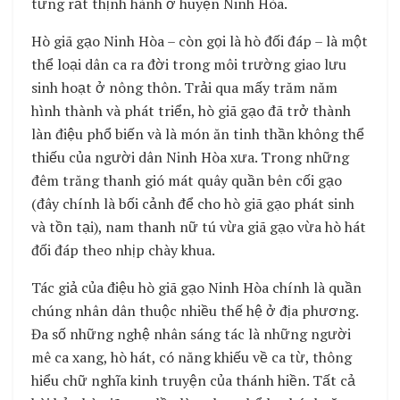
từng rất thịnh hành ở huyện Ninh Hòa.
Hò giã gạo Ninh Hòa – còn gọi là hò đối đáp – là một
thể loại dân ca ra đời trong môi trường giao lưu
sinh hoạt ở nông thôn. Trải qua mấy trăm năm
hình thành và phát triển, hò giã gạo đã trở thành
làn điệu phổ biến và là món ăn tinh thần không thể
thiếu của người dân Ninh Hòa xưa. Trong những
đêm trăng thanh gió mát quây quần bên cối gạo
(đây chính là bối cảnh để cho hò giã gạo phát sinh
và tồn tại), nam thanh nữ tú vừa giã gạo vừa hò hát
đối đáp theo nhịp chày khua.
Tác giả của điệu hò giã gạo Ninh Hòa chính là quần
chúng nhân dân thuộc nhiều thế hệ ở địa phương.
Đa số những nghệ nhân sáng tác là những người
mê ca xang, hò hát, có năng khiếu về ca từ, thông
hiểu chữ nghĩa kinh truyện của thánh hiền. Tất cả