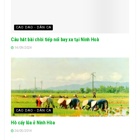
CAO DAO - DÂN CA
Câu hát bài chòi tiếp nối bay xa tại Ninh Hoà
14/09/2024
CAO DAO - DÂN CA
Hò cấy lúa ở Ninh Hòa
26/05/2014