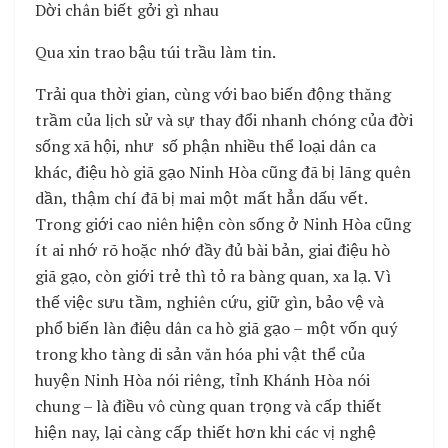
Dời chân biết gởi gì nhau
Qua xin trao bậu túi trầu làm tin.
Trải qua thời gian, cùng với bao biến động thăng
trầm của lịch sử và sự thay đổi nhanh chóng của đời
sống xã hội, như số phận nhiều thể loại dân ca
khác, điệu hò giã gạo Ninh Hòa cũng đã bị lãng quên
dần, thậm chí đã bị mai một mất hẳn dấu vết.
Trong giới cao niên hiện còn sống ở Ninh Hòa cũng
ít ai nhớ rõ hoặc nhớ đầy đủ bài bản, giai điệu hò
giã gạo, còn giới trẻ thì tỏ ra bàng quan, xa lạ. Vì
thế việc sưu tầm, nghiên cứu, giữ gìn, bảo vệ và
phổ biến làn điệu dân ca hò giã gạo – một vốn quý
trong kho tàng di sản văn hóa phi vật thể của
huyện Ninh Hòa nói riêng, tỉnh Khánh Hòa nói
chung – là điều vô cùng quan trọng và cấp thiết
hiện nay, lại càng cấp thiết hơn khi các vị nghệ