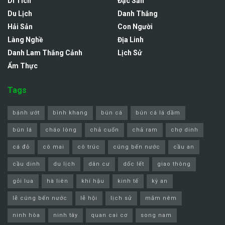
Di Tích
Đặc Sản
Du Lịch
Danh Thắng
Hải Sản
Con Người
Làng Nghề
Địa Linh
Danh Lam Thắng Cảnh
Lịch Sử
Ẩm Thực
Tags
bánh ướt
bình khang
bún cá
bún cá lá dầm
bún lá
cháo lòng
chả cuốn
chả ram
chợ dinh
cá đỏ
cô mai
cô trúc
cúng bến nước
cầu an
cầu dinh
du lịch
dân cư
dốc lết
giao thông
gỏi lua
hà liên
khí hậu
kinh tế
kỳ an
lễ cúng bến nước
lễ hội
lịch sử
mắm nêm
ninh hòa
ninh tây
quan cai cơ
song nam