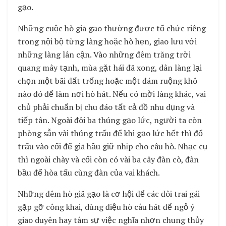
gạo.
Những cuộc hò giã gạo thường được tổ chức riêng
trong nội bộ từng làng hoặc hò hẹn, giao lưu với
những làng lân cận. Vào những đêm trăng trời
quang mây tạnh, mùa gặt hái đã xong, dân làng lại
chọn một bãi đất trống hoặc một đám ruộng khô
nào đó để làm nơi hò hát. Nếu có mời làng khác, vai
chủ phải chuẩn bị chu đáo tất cả đồ nhu dụng và
tiếp tân. Ngoài đôi ba thúng gạo lức, người ta còn
phòng sẵn vài thúng trấu để khi gạo lức hết thì đổ
trấu vào cối để giã hầu giữ nhịp cho câu hò. Nhạc cụ
thì ngoài chày và cối còn có vài ba cây đàn cò, đàn
bầu để hòa tấu cùng đàn của vai khách.
Những đêm hò giã gạo là cơ hội để các đôi trai gái
gặp gỡ công khai, dùng điệu hò câu hát để ngỏ ý
giao duyên hay tâm sự việc nghĩa nhơn chung thủy