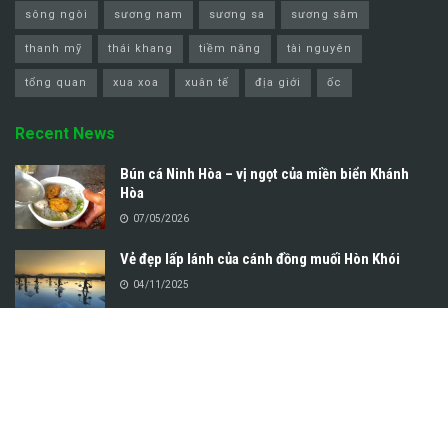
sông ngòi
sương nam
sương sa
sương sâm
thanh mỹ
thái khang
tiềm năng
tài nguyên
tổng quan
xua xoa
xuân tế
địa giới
ốc
Recent News
Bún cá Ninh Hòa – vị ngọt của miền biển Khánh
Hòa
07/05/2026
Vẻ đẹp lấp lánh của cánh đồng muối Hòn Khói
04/11/2025
Copyright © 2025
Ninh Hòa Online
. Các vấn đề liên quan đến bản quyền nội