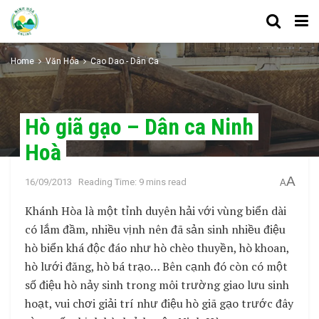
Home
Văn Hóa
Cao Dao - Dân Ca
Hò giã gạo – Dân ca Ninh
Hoà
A
16/09/2013
Reading Time: 9 mins read
A
Khánh Hòa là một tỉnh duyên hải với vùng biển dài
có lắm đầm, nhiều vịnh nên đã sản sinh nhiều điệu
hò biển khá độc đáo như hò chèo thuyền, hò khoan,
hò lưới đăng, hò bá trạo… Bên cạnh đó còn có một
số điệu hò nảy sinh trong môi trường giao lưu sinh
hoạt, vui chơi giải trí như điệu hò giã gạo trước đây