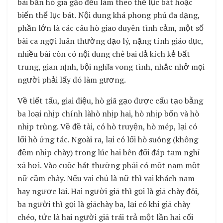
bài bản hò giã gạo đều làm theo thể lục bát hoặc
biến thể lục bát. Nội dung khá phong phú đa dạng,
phần lớn là các câu hò giao duyên tình cảm, một số
bài ca ngợi luân thường đạo lý, nặng tính giáo dục,
nhiều bài còn có nội dung chê bai đả kích kẻ bất
trung, gian nịnh, bội nghĩa vong tình, nhắc nhở mọi
người phải lấy đó làm gương.
Về tiết tấu, giai điệu, hò giã gạo được cấu tạo bằng
ba loại nhịp chính làhò nhịp hai, hò nhịp bốn và hò
nhịp trùng. Về đề tài, có hò truyện, hò mép, lại có
lối hò ứng tác. Ngoài ra, lại có lối hò suông (không
đệm nhịp chày) trong lúc hai bên đối đáp tạm nghỉ
xả hơi. Vào cuộc hát thường phải có một nam một
nữ cầm chày. Nếu vai chủ là nữ thì vai khách nam
hay ngược lại. Hai người giã thì gọi là giã chày đôi,
ba người thì gọi là giãchày ba, lại có khi giã chày
chéo, tức là hai người giã trái trả một lần hai cối