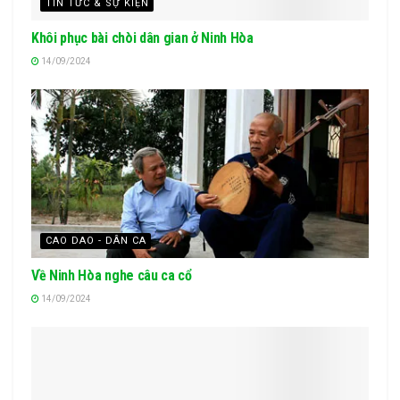
TIN TỨC & SỰ KIỆN
Khôi phục bài chòi dân gian ở Ninh Hòa
14/09/2024
CAO DAO - DÂN CA
Về Ninh Hòa nghe câu ca cổ
14/09/2024