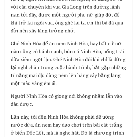
với câu chuyện khi vua Gia Long trên đường lánh
nạn tới đây, được một người phụ nữ giúp đỡ, để
khi trở lại ngôi vua, ông ghé lại tạ ơn thì bà đã qua
đời nên xây lăng tưởng nhớ.
Ghé Ninh Hòa để ăn nem Ninh Hòa, hay bất cứ nơi
nào cũng có bánh canh, bún cá Ninh Hòa, uống trái
dừa xiêm ngọt lịm. Ghé Ninh Hòa đôi khi chỉ là dừng
lại nghỉ chân trong cuộc hành trình, bắt gặp những
tí nắng mai dịu dàng ném lên hàng cây bằng lăng
một màu vàng êm ái.
Người Ninh Hòa có giọng nói không nhầm lẫn vào
đâu được.
Lần này, tôi đến Ninh Hòa không phải để uống
nước dừa, ăn nem hay dạo chơi trên bãi cát trắng
ở biển Dốc Lết, mà là nghe hát. Đó là chương trình