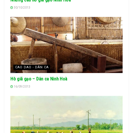
30/10/2013
CAO DAO - DÂN CA
Hò giã gạo – Dân ca Ninh Hoà
16/09/2013