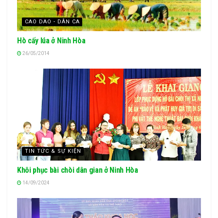
CAO DAO - DÂN CA
Hò cấy lúa ở Ninh Hòa
26/05/2014
TIN TỨC & SỰ KIỆN
Khôi phục bài chòi dân gian ở Ninh Hòa
14/09/2024