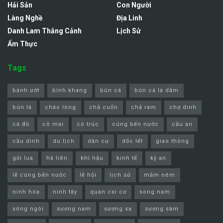
Hải Sản
Con Người
Làng Nghề
Địa Linh
Danh Lam Thắng Cảnh
Lịch Sử
Ẩm Thực
Tags
bánh ướt
bình khang
bún cá
bún cá lá dầm
bún lá
cháo lòng
chả cuốn
chả ram
chợ dinh
cá đỏ
cô mai
cô trúc
cúng bến nước
cầu an
cầu dinh
du lịch
dân cư
dốc lết
giao thông
gỏi lua
hà liên
khí hậu
kinh tế
kỳ an
lễ cúng bến nước
lễ hội
lịch sử
mắm nêm
ninh hòa
ninh tây
quan cai cơ
song nam
sông ngòi
sương nam
sương sa
sương sâm