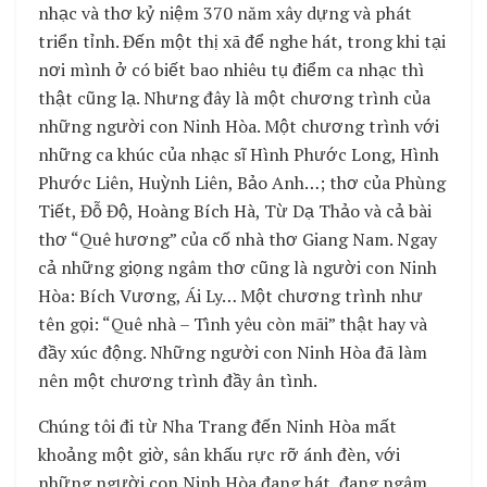
nhạc và thơ kỷ niệm 370 năm xây dựng và phát
triển tỉnh. Đến một thị xã để nghe hát, trong khi tại
nơi mình ở có biết bao nhiêu tụ điểm ca nhạc thì
thật cũng lạ. Nhưng đây là một chương trình của
những người con Ninh Hòa. Một chương trình với
những ca khúc của nhạc sĩ Hình Phước Long, Hình
Phước Liên, Huỳnh Liên, Bảo Anh…; thơ của Phùng
Tiết, Đỗ Độ, Hoàng Bích Hà, Từ Dạ Thảo và cả bài
thơ “Quê hương” của cố nhà thơ Giang Nam. Ngay
cả những giọng ngâm thơ cũng là người con Ninh
Hòa: Bích Vương, Ái Ly… Một chương trình như
tên gọi: “Quê nhà – Tình yêu còn mãi” thật hay và
đầy xúc động. Những người con Ninh Hòa đã làm
nên một chương trình đầy ân tình.
Chúng tôi đi từ Nha Trang đến Ninh Hòa mất
khoảng một giờ, sân khấu rực rỡ ánh đèn, với
những người con Ninh Hòa đang hát, đang ngâm