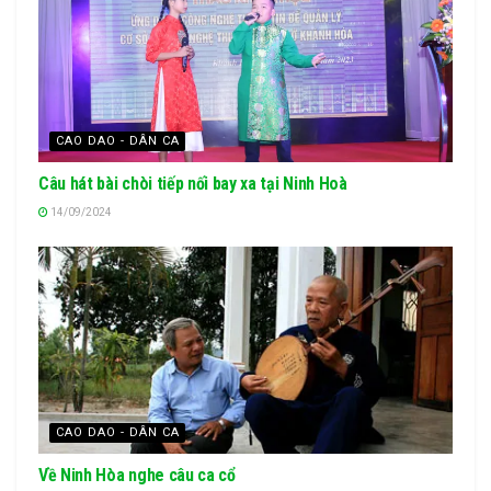
CAO DAO - DÂN CA
Câu hát bài chòi tiếp nối bay xa tại Ninh Hoà
14/09/2024
CAO DAO - DÂN CA
Về Ninh Hòa nghe câu ca cổ