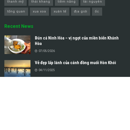
thanh mỹ
thái khang
tiềm năng
tài nguyên
tổng quan
xua xoa
xuân tế
địa giới
ốc
Recent News
Bún cá Ninh Hòa – vị ngọt của miền biển Khánh
Hòa
07/05/2026
Vẻ đẹp lấp lánh của cánh đồng muối Hòn Khói
04/11/2025
Copyright © 2025
Ninh Hòa Online
. Các vấn đề liên quan đến bản quyền nội
dung vui lòng liên hệ info@ninhhoa.org