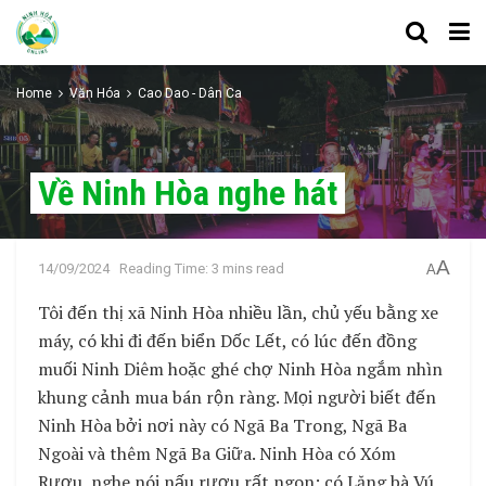
Home
Văn Hóa
Cao Dao - Dân Ca
Về Ninh Hòa nghe hát
A
14/09/2024
Reading Time: 3 mins read
A
Tôi đến thị xã Ninh Hòa nhiều lần, chủ yếu bằng xe
máy, có khi đi đến biển Dốc Lết, có lúc đến đồng
muối Ninh Diêm hoặc ghé chợ Ninh Hòa ngắm nhìn
khung cảnh mua bán rộn ràng. Mọi người biết đến
Ninh Hòa bởi nơi này có Ngã Ba Trong, Ngã Ba
Ngoài và thêm Ngã Ba Giữa. Ninh Hòa có Xóm
Rượu, nghe nói nấu rượu rất ngon; có Lăng bà Vú